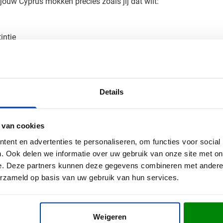
ouw Cyprus mokken precies zoals jij dat wilt:
intje
rachtig tot zijn recht. Zo is je bedrijf elke koffie- of theepauz
an je bedrukte mok
Details
et? Vraag een gratis digitaal voorbeeld aan en zie direct het r
p - onze specialisten denken graag met je mee over de perfect
 van cookies
ent en advertenties te personaliseren, om functies voor social
. Ook delen we informatie over uw gebruik van onze site met on
e. Deze partners kunnen deze gegevens combineren met andere i
erzameld op basis van uw gebruik van hun services.
Weigeren