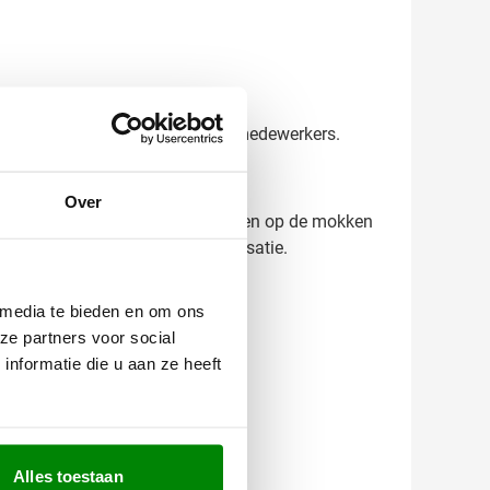
e weer top-of-mind bij klanten en medewerkers.
Over
esultaat. Wil je verschillende namen op de mokken
e bedrukte mok voor jouw organisatie.
 media te bieden en om ons
ze partners voor social
nformatie die u aan ze heeft
Alles toestaan