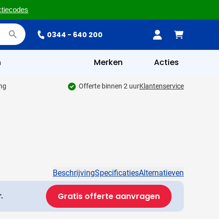
ctiecodes
0344 - 640 200
n
Merken
Acties
ing
Offerte binnen 2 uur
Klantenservice
Beschrijving
Specificaties
Alternatieven
Gratis offerte aanvragen
.