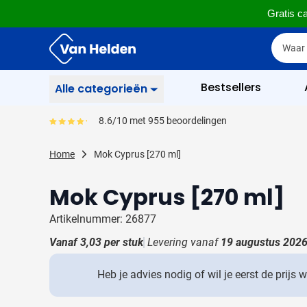
Gratis ca
Ga naar de inhoud
Zoek
Zoek
Sla menu over
Bestsellers
Alle categorieën
Schrijfwaren
8.6/10 met 955 beoordelingen
Gemiddeld reviewpercentage is 86
Toon submenu voor Sc
Zakelijk & Kantoor
Home
Mok Cyprus [270 ml]
Toon submenu voor Za
Drinkwaren
Mok Cyprus [270 ml]
Toon submenu voor D
Weggevertjes
Toon submenu voor W
Artikelnummer: 26877
Multimedia
Vanaf
3,03
per stuk
Levering vanaf
19 augustus 202
Toon submenu voor M
Tassen
Toon submenu voor T
Heb je advies nodig of wil je eerst de prijs 
Gereedschap & Veiligheid
Toon submenu voor Ge