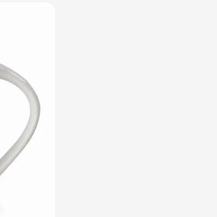
utdoor categorie
ome & Wellness categorie
en & Tafelen categorie
inderen categorie
leding categorie
uurzaam categorie
spiratie categorie
ties & overig categorie