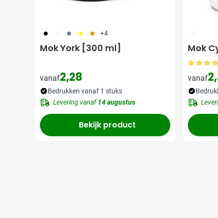
001
002
003
006
007
002
+4
Mok York [300 ml]
Mok Cy
2,28
2,
vanaf
vanaf
Bedrukken vanaf 1 stuks
Bedruk
Levering vanaf
14 augustus
Lever
Bekijk product