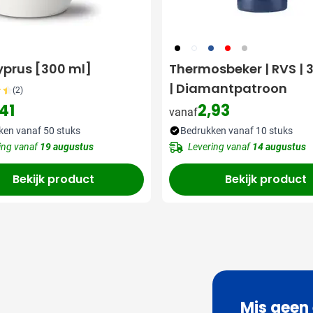
001
002
005
008
032
prus [300 ml]
Thermosbeker | RVS | 
| Diamantpatroon
(2)
41
2,93
vanaf
ken vanaf 50 stuks
Bedrukken vanaf 10 stuks
ing vanaf
19 augustus
Levering vanaf
14 augustus
Bekijk product
Bekijk product
Mis geen