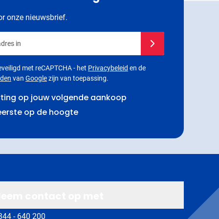
oor onze nieuwsbrief.
dres in
Schrijf je in voor onze
 beveiligd met reCAPTCHA - het
Privacybeleid
en de
rden
van
Google
zijn van toepassing.
rting op jouw volgende aankoop
 eerste op de hoogte
eem contact op met
344 - 640 200