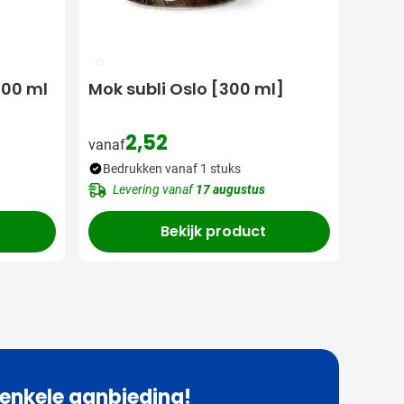
002
300 ml
Mok subli Oslo [300 ml]
2,52
vanaf
Bedrukken vanaf 1 stuks
Levering vanaf
17 augustus
Bekijk product
 enkele aanbieding!