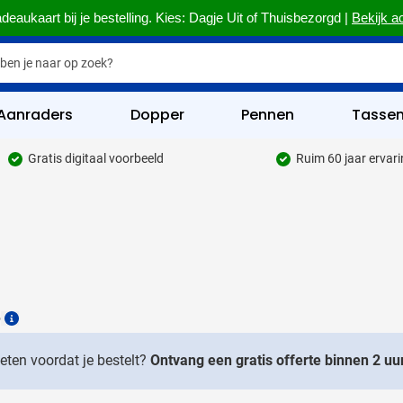
deaukaart bij je bestelling. Kies: Dagje Uit of Thuisbezorgd |
Bekijk a
Aanraders
Dopper
Pennen
Tasse
Gratis digitaal voorbeeld
Ruim 60 jaar ervar
hrijfwaren categorie
kelijk & Kantoor categorie
rinkwaren categorie
eggevertjes categorie
6
ultimedia categorie
Details
assen categorie
weten voordat je bestelt?
Ontvang een gratis offerte binnen 2 uur
reedschap & Veiligheid categorie