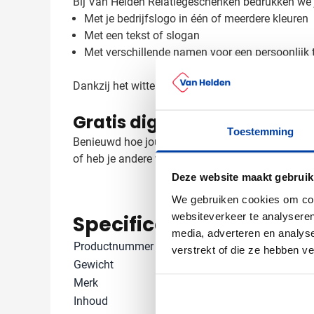
Bij Van Helden Relatiegeschenken bedrukken we j
Met je bedrijfslogo in één of meerdere kleuren
Met een tekst of slogan
Met verschillende namen voor een persoonlijk t
Dankzij het witte porselein komt jouw bedrukking p
Gratis digitaal voorbeeld v
Toestemming
Benieuwd hoe jouw logo er op de Cyprus mok uitzi
of heb je andere wensen? Neem contact met ons o
Deze website maakt gebruik
We gebruiken cookies om cont
websiteverkeer te analyseren
Specificaties
media, adverteren en analys
Productnummer
26877
verstrekt of die ze hebben v
Gewicht
256 gram
Merk
DeskPoint
Inhoud
300 ml