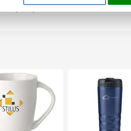
9.8 cm (l x b x h)