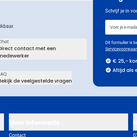
Schrijf je in v
Voer je e-maila
ikbaar.
Chat
Dit formulier is
Direct contact met een
Servicevoorwaa
medewerker
€ 25,- ko
Altijd als
FAQ
Bekijk de veelgestelde vragen
Meer informatie
N
Contact
0