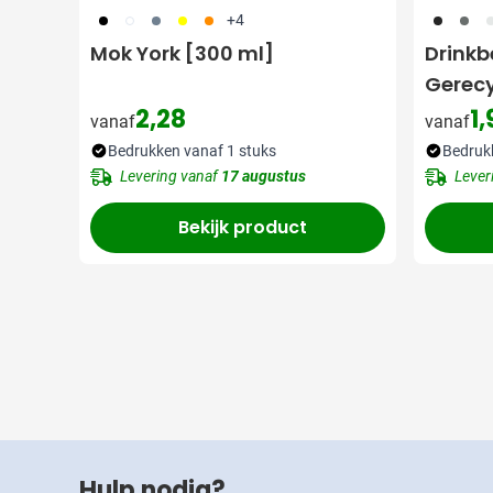
001
002
003
006
007
001
398
1
+4
Mok York [300 ml]
Drinkb
Gerecy
in Hol
2,28
1,
vanaf
vanaf
Bedrukken vanaf 1 stuks
Bedruk
Levering vanaf
17 augustus
Lever
Bekijk product
Hulp nodig?