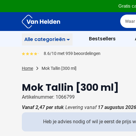
Gratis ca
Ga naar de inhoud
Zoek
Zoek
Sla menu over
Bestsellers
Alle categorieën
Schrijfwaren
8.6/10 met 959 beoordelingen
Gemiddeld reviewpercentage is 86
Toon submenu voor Sc
Zakelijk & Kantoor
Home
Mok Tallin [300 ml]
Toon submenu voor Za
Drinkwaren
Mok Tallin [300 ml]
Toon submenu voor D
Weggevertjes
Toon submenu voor W
Artikelnummer: 1066799
Multimedia
Vanaf
2,47
per stuk
Levering vanaf
17 augustus 202
Toon submenu voor M
Tassen
Toon submenu voor T
Heb je advies nodig of wil je eerst de prijs 
Gereedschap & Veiligheid
Toon submenu voor Ge