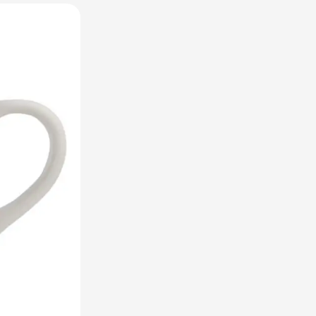
utdoor categorie
ome & Wellness categorie
en & Tafelen categorie
inderen categorie
leding categorie
uurzaam categorie
spiratie categorie
ties & overig categorie