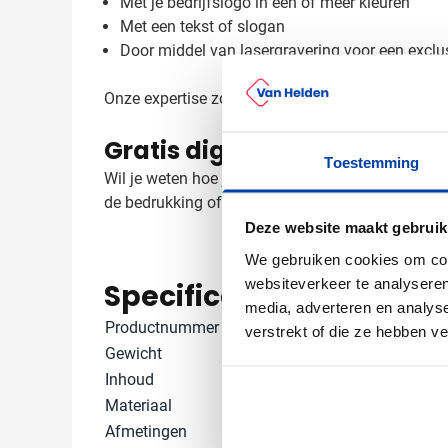
Met je bedrijfslogo in één of meer kleuren
Met een tekst of slogan
Door middel van lasergravering voor een exclu
Onze expertise zorgt ervoor dat jouw logo perfect
Gratis digitaal voorbeeld v
Toestemming
Wil je weten hoe jouw logo eruit ziet op een Tal
de bedrukking of kleuren? Neem contact met ons 
Deze website maakt gebruik
We gebruiken cookies om cont
websiteverkeer te analyseren
Specificaties
media, adverteren en analys
Productnummer
1066799
verstrekt of die ze hebben v
Gewicht
300 gram
Inhoud
300 ml
Materiaal
Steengoed
Afmetingen
0 cm x 0 cm x 