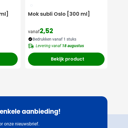
002
 ml]
Mok subli Oslo [300 ml]
2,52
vanaf
Bedrukken vanaf 1 stuks
Levering vanaf
18 augustus
Bekijk product
 enkele aanbieding!
oor onze nieuwsbrief.