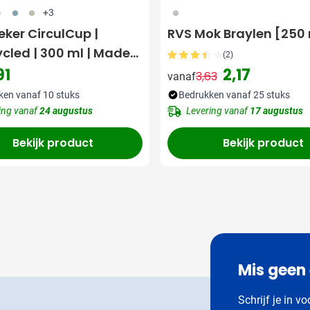
12
037
357
032
+3
eker CirculCup |
RVS Mok Braylen [250
cled | 300 ml | Made
(2)
land
91
2,17
3,63
vanaf
Normale prijs
Speciale prijs
ken vanaf 10 stuks
Bedrukken vanaf 25 stuks
ing vanaf
24 augustus
Levering vanaf
17 augustus
Bekijk product
Bekijk product
Mis geen
Schrijf je in v