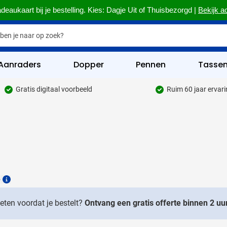
deaukaart bij je bestelling. Kies: Dagje Uit of Thuisbezorgd |
Bekijk a
Aanraders
Dopper
Pennen
Tasse
Gratis digitaal voorbeeld
Ruim 60 jaar ervar
hrijfwaren categorie
kelijk & Kantoor categorie
rinkwaren categorie
eggevertjes categorie
6
ultimedia categorie
Details
assen categorie
weten voordat je bestelt?
Ontvang een gratis offerte binnen 2 uur
reedschap & Veiligheid categorie