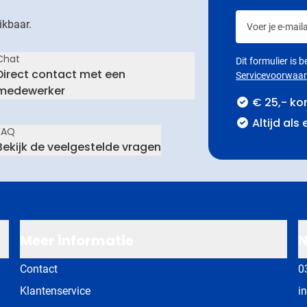
Voer je e-maila
ikbaar.
Chat
Dit formulier is
Direct contact met een
Servicevoorwaa
medewerker
€ 25,- ko
Altijd als
FAQ
Bekijk de veelgestelde vragen
Meer informatie
N
Contact
0
Klantenservice
i