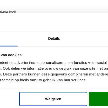
sieve look
 tot zijn recht komt op deze stijlvolle mok, voor een professione
an je bedrukte mok
Details
lin mok? Vraag een digitaal voorbeeld aan en kom niet voor verra
op - we denken graag met je mee voor het perfecte resultaat.
 van cookies
ent en advertenties te personaliseren, om functies voor social
. Ook delen we informatie over uw gebruik van onze site met on
e. Deze partners kunnen deze gegevens combineren met andere i
erzameld op basis van uw gebruik van hun services.
Weigeren
9.5 cm (l x b x h)