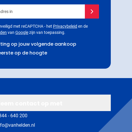
dres in
Schrijf je in voor onze
 beveiligd met reCAPTCHA - het
Privacybeleid
en de
rden
van
Google
zijn van toepassing.
rting op jouw volgende aankoop
 eerste op de hoogte
eem contact op met
344 - 640 200
nfo@vanhelden.nl