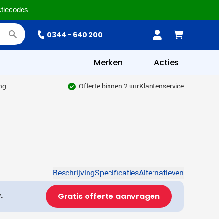
ctiecodes
0344 - 640 200
n
Merken
Acties
ing
Offerte binnen 2 uur
Klantenservice
Beschrijving
Specificaties
Alternatieven
Gratis offerte aanvragen
.