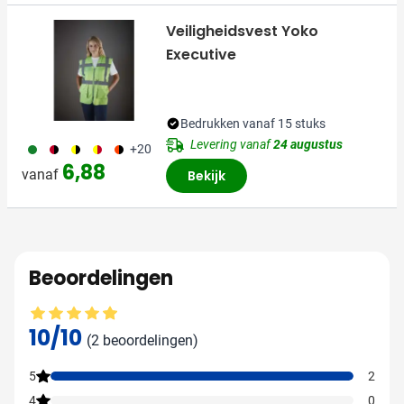
Veiligheidsvest Yoko
Executive
Bedrukken vanaf 15 stuks
Levering vanaf
24 augustus
790
175
076
297
210
+20
6,88
vanaf
Bekijk
Beoordelingen
Gemiddelde beoordeling: 10 van 10
10/10
(2 beoordelingen)
5
2
4
0