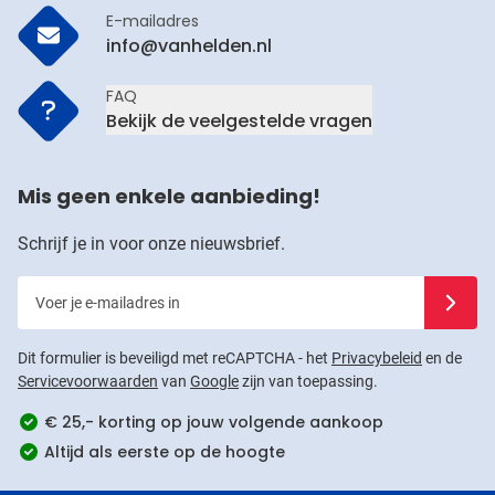
E-mailadres
info@vanhelden.nl
FAQ
Bekijk de veelgestelde vragen
Mis geen enkele aanbieding!
Schrijf je in voor onze nieuwsbrief.
Voer je e-mailadres in
Schrijf j
Dit formulier is beveiligd met reCAPTCHA - het
Privacybeleid
en de
Servicevoorwaarden
van
Google
zijn van toepassing.
€ 25,- korting op jouw volgende aankoop
Altijd als eerste op de hoogte