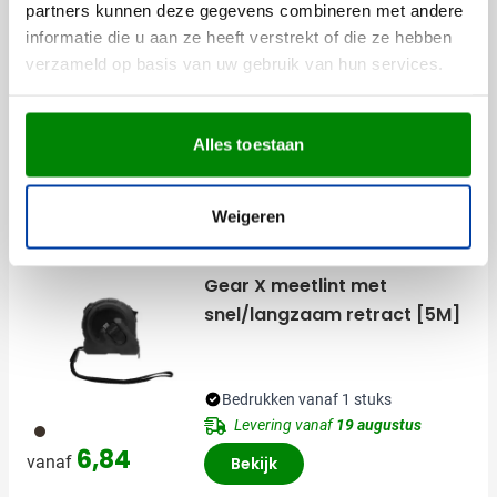
Materiaal
ABS, Kunststof, Metaal,
partners kunnen deze gegevens combineren met andere
Nylon, RVS
informatie die u aan ze heeft verstrekt of die ze hebben
Afmetingen
11 cm x 5.5 cm x 2.6 cm
verzameld op basis van uw gebruik van hun services.
(l x b x h)
Alles toestaan
Anderen bekeken ook
Weigeren
Gear X meetlint met
snel/langzaam retract [5M]
Bedrukken vanaf 1 stuks
Levering vanaf
19 augustus
001
6,84
vanaf
Bekijk