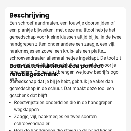
Beschrijving
Een schroef aandraaien, een touwtje doorsnijden of
een plankje bijwerken: met deze multitool heb je het
gereedschap voor kleine klussen altijd bij je. In de twee
handgrepen zitten onder andere een zaagje, een vijl,
haakmesjes en zowel een kruis- als een platte
schroevendraaier, allemaal netjes ingeklapt. De tool zit
Bedrukte multitool: een perfect
in een etui met klittenbandsluiting en een lus voor je
broeksriem. Op het etui brengen we jouw bedrijfslogo
relatiegeschenk
aan.
Gereedschap dat je bij je hebt, gebruik je vaker dan
gereedschap in de schuur. Dat maakt deze tool een
geschenk dat blijft:
Roestvrijstalen onderdelen die in de handgrepen
wegklappen
Zaagje, vijl, haakmesjes en twee soorten
schroevendraaier
Gelakte handgrepen die stevig in de hand liggen