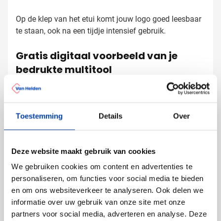
Op de klep van het etui komt jouw logo goed leesbaar
te staan, ook na een tijdje intensief gebruik.
Gratis digitaal voorbeeld van je
bedrukte multitool
Wil je zien hoe jouw logo op het etui of de handgreep
staat? Vraag een gratis digitaal voorbeeld aan en
bekijk het resultaat. Heb je vragen over gravering of
Toestemming
Details
Over
aantallen? Neem contact met ons op, we helpen je
graag verder.
Lees meer
Deze website maakt gebruik van cookies
We gebruiken cookies om content en advertenties te
Specificaties
personaliseren, om functies voor social media te bieden
Productnummer
7238
en om ons websiteverkeer te analyseren. Ook delen we
Gewicht
256 gram
informatie over uw gebruik van onze site met onze
Merk
IMPRESSION
partners voor social media, adverteren en analyse. Deze