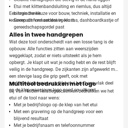
Etui met klittenbandsluiting en riemlus, dus altijd
Een logische keuze voor bouw, techniek, installatie en
binnen bereik
iedereen die veel onderweg klust.
Compact formaat dat in een tas, dashboardkastje of
gereedschapsgordel past
Alles in twee handgrepen
Wat deze tool onderscheidt van een losse tang is de
opbouw. Alle functies zitten aan weerszijden
weggeklapt, zodat er niets uitsteekt als je hem
opbergt. Je klapt uit wat je nodig hebt en de rest blijft
veilig in de handgreep. De zijkanten zijn afgewerkt met
een stevige laag die grip geeft, ook met
Multitool bedrukken met logo
werkhandschoenen aan. Het etui heeft een vlak deel
op de klep waar jouw logo goed op uitkomt.
Bij Van Helden Relatiegeschenken bedrukken we het
etui of de tool naar wens:
Met je bedrijfslogo op de klep van het etui
Met een gravering op de handgreep voor een
blijvend resultaat
Met je bedrijfsnaam en telefoonnummer