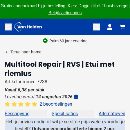
Gratis cadeaukaart bij je bestelling. Kies: Dagje Uit of Thuisbezorgd |
Bekijk actiecodes
Ga naar de inhoud
Menu openen
Ruim 60 jaar ervaring
Terug naar
home
Multitool Repair | RVS | Etui met
riemlus
Artikelnummer: 7238
Vanaf
6,08
per stuk
Levering vanaf
14 augustus 2026
Details
2 beoordelingen
Beschrijving
Specificaties
Alternatieven
Heb je advies nodig of wil je eerst de prijs weten voordat je
bestelt?
Ontvang een gratis offerte binnen 2 uur.