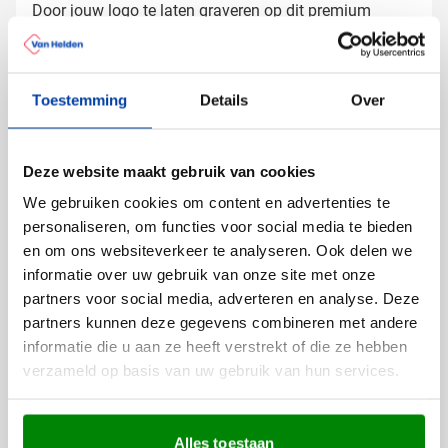
Door jouw logo te laten graveren op dit premium
zakmes, creëer je een waardevol relatiegeschenk dat
jarenlang gebruikt wordt en jouw merk positief onder
de aandacht brengt.
Toestemming
Details
Over
Gratis digitaal voorbeeld van je
bedrukte zakmes
Deze website maakt gebruik van cookies
Wil je zien hoe jouw logo eruitziet op de Victorinox
We gebruiken cookies om content en advertenties te
Bantam? Vraag vrijblijvend een digitaal voorbeeld aan.
personaliseren, om functies voor social media te bieden
Zo weet je precies wat je kunt verwachten. Heb je
en om ons websiteverkeer te analyseren. Ook delen we
specifieke wensen of vragen over de bedrukking?
informatie over uw gebruik van onze site met onze
Neem contact met ons op - we helpen je graag verder
partners voor social media, adverteren en analyse. Deze
om het perfecte zakmes voor jouw relaties samen te
Lees meer
partners kunnen deze gegevens combineren met andere
stellen.
informatie die u aan ze heeft verstrekt of die ze hebben
Specificaties
verzameld op basis van uw gebruik van hun services.
Productnummer
14023
Gewicht
36 gram
Merk
Victorinox
Alles toestaan