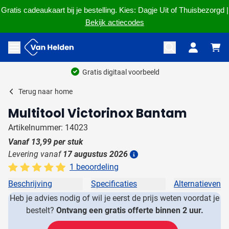
Gratis cadeaukaart bij je bestelling. Kies: Dagje Uit of Thuisbezorgd |
Bekijk actiecodes
Ga naar de inhoud
Menu openen
Gratis digitaal voorbeeld
Terug naar
home
Multitool Victorinox Bantam
Artikelnummer: 14023
Vanaf
13,99
per stuk
Levering vanaf
17 augustus 2026
Details
1 beoordeling
Beschrijving
Specificaties
Alternatieven
Heb je advies nodig of wil je eerst de prijs weten voordat je
bestelt?
Ontvang een gratis offerte binnen 2 uur.