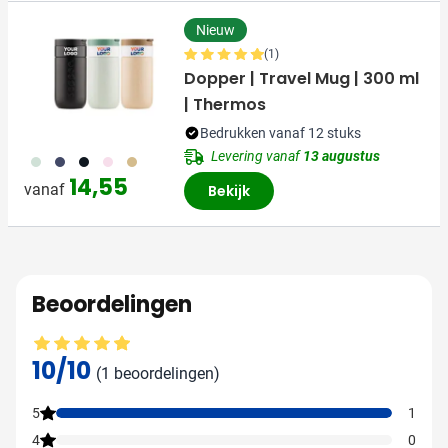
Nieuw
(1)
Dopper | Travel Mug | 300 ml
| Thermos
Bedrukken vanaf 12 stuks
Levering vanaf
13 augustus
374
773
720
988
900
14,55
vanaf
Bekijk
Beoordelingen
Gemiddelde beoordeling: 10 van 10
10/10
(1 beoordelingen)
5
1
4
0