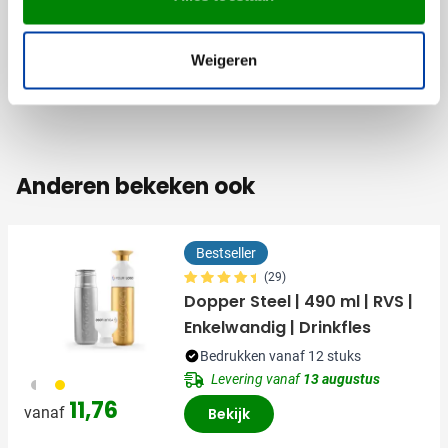
Materiaal
Metaal, RVS
Afmetingen
8.4 cm x 0.9 cm x 1.1 cm
Weigeren
(l x b x h)
Anderen bekeken ook
Bestseller
(29)
Dopper Steel | 490 ml | RVS |
Enkelwandig | Drinkfles
Bedrukken vanaf 12 stuks
Levering vanaf
13 augustus
325
031
11,76
vanaf
Bekijk