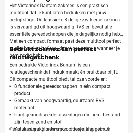
Het Victorinox Bantam zakmes is een praktisch
multitool dat je kunt laten bedrukken met jouw
bedrijfslogo. Dit klassieke 8-delige Zwitserse zakmes
is vervaardigd uit hoogwaardig RVS en bevat alle
essentiële gereedschappen die je dagelijks nodig hebt.
Met een compact formaat past deze multitool perfect
Bedrukt zakmes: Een perfect
in elke broekzak of tas, klaar voor gebruik wanneer je
hem nodig hebt.
relatiegeschenk
Een bedrukte Victorinox Bantam is een
relatiegeschenk dat indruk maakt én bruikbaar blijft.
Dit compacte multitool biedt talloze voordelen:
8 functionele gereedschappen in één compact
product
Gemaakt van hoogwaardig, duurzaam RVS
materiaal
Hard-geanodiseerde tussenlagen die beter bestand
zijn tegen zand en stof
Per stuk verpakt in een mooi doosje, klaar om te
Krasbestendig ontwerp voor jarenlang gebruik