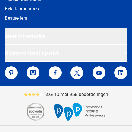
Bekijk brochures
Bestsellers
Meer informatie
Neem contact op met
Van Helden Relatiegeschenken
Pinterest
Instagram
Facebook
Twitter
YouTube
Linke
8.6/10 met 958 beoordelingen
Gemiddeld reviewpercentage is 86