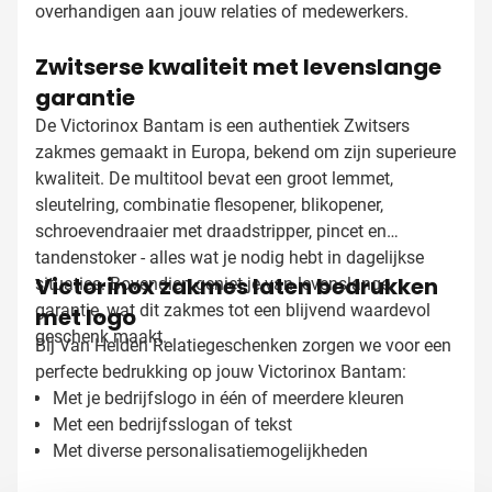
overhandigen aan jouw relaties of medewerkers.
Zwitserse kwaliteit met levenslange
garantie
De Victorinox Bantam is een authentiek Zwitsers
zakmes gemaakt in Europa, bekend om zijn superieure
kwaliteit. De multitool bevat een groot lemmet,
sleutelring, combinatie flesopener, blikopener,
schroevendraaier met draadstripper, pincet en
tandenstoker - alles wat je nodig hebt in dagelijkse
Victorinox zakmes laten bedrukken
situaties. Bovendien geniet je van levenslange
garantie, wat dit zakmes tot een blijvend waardevol
met logo
geschenk maakt.
Bij Van Helden Relatiegeschenken zorgen we voor een
perfecte bedrukking op jouw Victorinox Bantam:
Met je bedrijfslogo in één of meerdere kleuren
Met een bedrijfsslogan of tekst
Met diverse personalisatiemogelijkheden