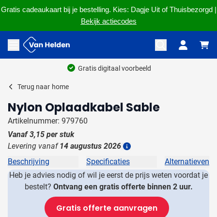
Gratis cadeaukaart bij je bestelling. Kies: Dagje Uit of Thuisbezorgd |
Bekijk actiecodes
Ga naar de inhoud
Menu openen
Gratis digitaal voorbeeld
Terug naar
home
Nylon Oplaadkabel Sable
Artikelnummer: 979760
Vanaf
3,15
per stuk
Levering vanaf
14 augustus 2026
Details
Beschrijving
Specificaties
Alternatieven
Heb je advies nodig of wil je eerst de prijs weten voordat je
bestelt?
Ontvang een gratis offerte binnen 2 uur.
Gratis offerte aanvragen