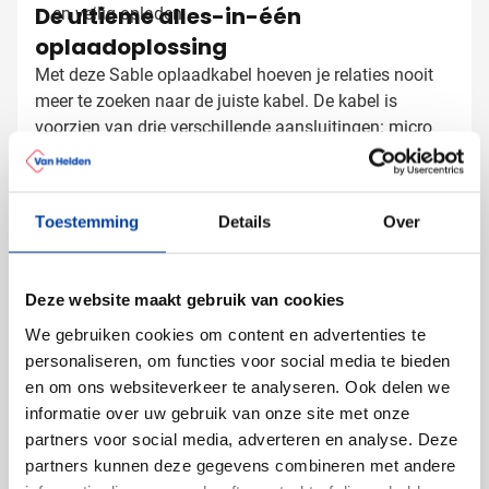
De ultieme alles-in-één
en veilig opladen
oplaadoplossing
Met deze Sable oplaadkabel hoeven je relaties nooit
meer te zoeken naar de juiste kabel. De kabel is
voorzien van drie verschillende aansluitingen: micro
USB, USB-C en Lightning. Zo kunnen zowel Android-
gebruikers als iPhone-bezitters hun apparaten
opladen. De hoogwaardige materialen zorgen voor
Toestemming
Details
Over
Oplaadkabels laten bedrukken met
jarenlang probleemloos gebruik.
logo
Bij Van Helden Relatiegeschenken bedrukken we deze
Deze website maakt gebruik van cookies
oplaadkabels professioneel met jouw merk:
We gebruiken cookies om content en advertenties te
Met je bedrijfslogo in full color
personaliseren, om functies voor social media te bieden
Met een tekst of slogan
en om ons websiteverkeer te analyseren. Ook delen we
informatie over uw gebruik van onze site met onze
Gratis digitaal voorbeeld van je
partners voor social media, adverteren en analyse. Deze
bedrukte oplaadkabel
partners kunnen deze gegevens combineren met andere
Benieuwd hoe jouw logo eruitziet op deze handige