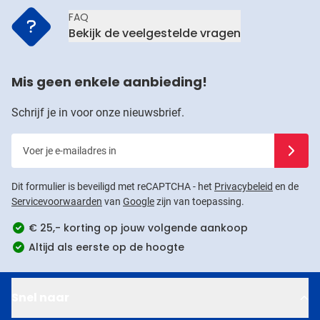
FAQ
Bekijk de veelgestelde vragen
Mis geen enkele aanbieding!
Schrijf je in voor onze nieuwsbrief.
Voer je e-mailadres in
Schrijf j
Dit formulier is beveiligd met reCAPTCHA - het
Privacybeleid
en de
Servicevoorwaarden
van
Google
zijn van toepassing.
€ 25,- korting op jouw volgende aankoop
Altijd als eerste op de hoogte
Snel naar