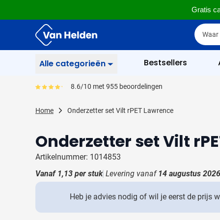
Gratis ca
Ga naar de inhoud
Zoek
Zoek
Sla menu over
Bestsellers
Alle categorieën
Schrijfwaren
8.6/10 met 955 beoordelingen
Gemiddeld reviewpercentage is 86
Toon submenu voor Sc
Zakelijk & Kantoor
Home
Onderzetter set Vilt rPET Lawrence
Toon submenu voor Za
Drinkwaren
Onderzetter set Vilt r
Toon submenu voor D
Weggevertjes
Toon submenu voor W
Artikelnummer: 1014853
Multimedia
Vanaf
1,13
per stuk
Levering vanaf
14 augustus 202
Toon submenu voor M
Tassen
Toon submenu voor T
Heb je advies nodig of wil je eerst de prijs 
Gereedschap & Veiligheid
Toon submenu voor Ge