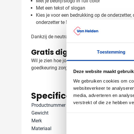
Met je bedrijfslogo in full color
Met een tekst of slogan
Kies je voor een bedrukking op de onderzetter,
onderzetter te laten bedrukken. Neem gerust c
Dankzij de neutrale uitstraling van het vilt komt 
Gratis digitaal voorbeeld v
Toestemming
Wil je zien hoe jouw logo eruit ziet op deze rPET
goedkeuring zorgen wij voor een snelle levering 
Deze website maakt gebruik
We gebruiken cookies om cont
websiteverkeer te analyseren
Specificaties
media, adverteren en analys
verstrekt of die ze hebben v
Productnummer
1014853
Gewicht
130 gram
Merk
IMPRESSION
Materiaal
Bamboe, Polye