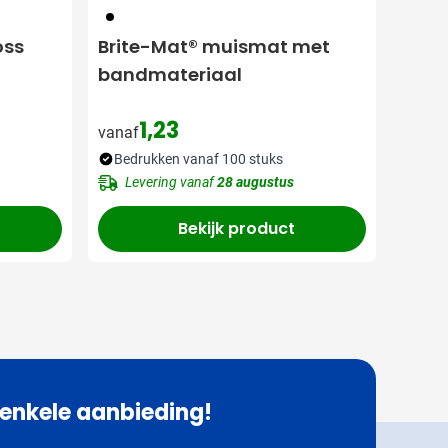
001
oss
Brite-Mat® muismat met
bandmateriaal
1,23
vanaf
Bedrukken vanaf 100 stuks
Levering vanaf
28 augustus
Bekijk product
 enkele aanbieding!