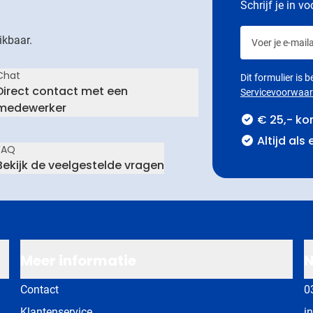
Schrijf je in v
Voer je e-maila
ikbaar.
Chat
Dit formulier is
Direct contact met een
Servicevoorwaa
medewerker
€ 25,- ko
Altijd als
FAQ
Bekijk de veelgestelde vragen
Meer informatie
N
Contact
0
Klantenservice
i