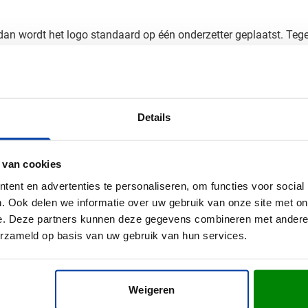
 dan wordt het logo standaard op één onderzetter geplaatst. Tege
ontact op voor meer informatie
je logo perfect tot zijn recht, wat deze onderzetters tot een effec
an je bedrukte onderzetters
Details
 vilt onderzetters? Vraag een gratis digitaal voorbeeld aan en je
van je bedrukte onderzetterset. Neem contact met ons op - we d
 van cookies
ent en advertenties te personaliseren, om functies voor social
. Ook delen we informatie over uw gebruik van onze site met on
e. Deze partners kunnen deze gegevens combineren met andere i
erzameld op basis van uw gebruik van hun services.
Weigeren
ster, R-PET Felt