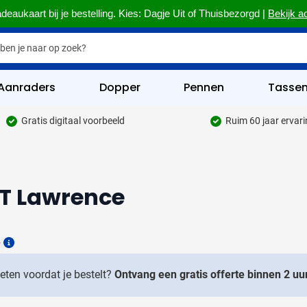
deaukaart bij je bestelling. Kies: Dagje Uit of Thuisbezorgd |
Bekijk a
Aanraders
Dopper
Pennen
Tasse
Gratis digitaal voorbeeld
Ruim 60 jaar ervar
hrijfwaren categorie
kelijk & Kantoor categorie
PET Lawrence
rinkwaren categorie
eggevertjes categorie
6
ultimedia categorie
Details
assen categorie
weten voordat je bestelt?
Ontvang een gratis offerte binnen 2 uur
reedschap & Veiligheid categorie