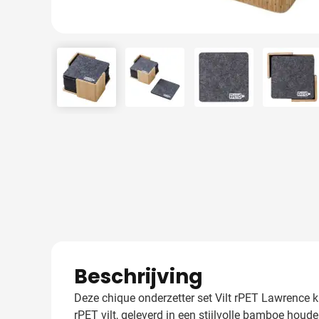
View larger image
View larger image
View larger image
View 
Beschrijving
Deze chique onderzetter set Vilt rPET Lawrence 
rPET vilt, geleverd in een stijlvolle bamboe houd