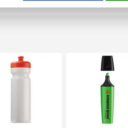
 cm x 5.5 cm (l x b x h)