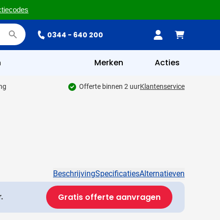
ctiecodes
0344 - 640 200
n
Merken
Acties
ing
Offerte binnen 2 uur
Klantenservice
Beschrijving
Specificaties
Alternatieven
Gratis offerte aanvragen
.