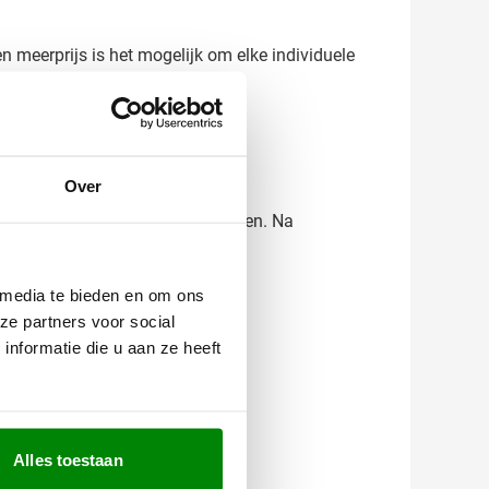
n meerprijs is het mogelijk om elke individuele
tief promotioneel item maakt.
Over
 weet precies wat je kunt verwachten. Na
enken graag met je mee!
 media te bieden en om ons
ze partners voor social
nformatie die u aan ze heeft
Alles toestaan