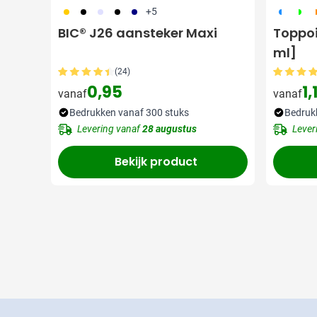
056
001
353
310
018
190
191
1
+5
BIC® J26 aansteker Maxi
Toppoi
ml]
(24)
0,95
1,
vanaf
vanaf
Bedrukken vanaf 300 stuks
Bedruk
Levering vanaf
28 augustus
Lever
Bekijk product