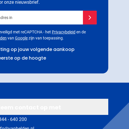
oor onze nieuwsbrief.
dres in
Schrijf je in voor onze
 beveiligd met reCAPTCHA - het
Privacybeleid
en de
rden
van
Google
zijn van toepassing.
rting op jouw volgende aankoop
 eerste op de hoogte
eem contact op met
344 - 640 200
nfo@vanhelden.nl