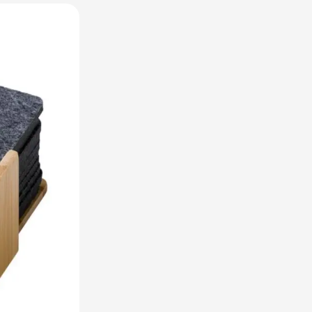
utdoor categorie
ome & Wellness categorie
en & Tafelen categorie
inderen categorie
leding categorie
uurzaam categorie
spiratie categorie
ties & overig categorie