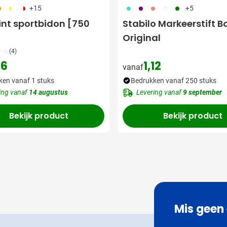
92
241
188
033
024
255
002
004
+15
+5
nt sportbidon [750
Stabilo Markeerstift B
Original
(4)
16
1,12
vanaf
ken vanaf 1 stuks
Bedrukken vanaf 250 stuks
ing vanaf
14 augustus
Levering vanaf
9 september
Bekijk product
Bekijk product
Mis geen