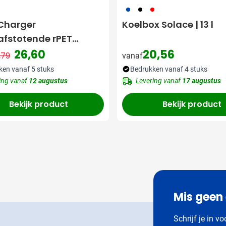
023
001
008
Charger
Koelbox Solace | 13 l
fstotende rPET
 Rugzak Nauru [15
26,60
20,56
,79
vanaf
Normale prijs
Speciale prijs
ken vanaf 5 stuks
Bedrukken vanaf 4 stuks
ing vanaf
12 augustus
Levering vanaf
17 augustus
Bekijk product
Bekijk product
Mis geen
Schrijf je in v