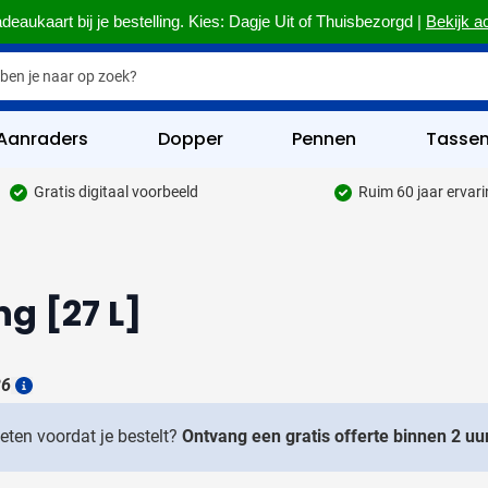
deaukaart bij je bestelling. Kies: Dagje Uit of Thuisbezorgd |
Bekijk a
Aanraders
Dopper
Pennen
Tasse
Gratis digitaal voorbeeld
Ruim 60 jaar ervar
hrijfwaren categorie
kelijk & Kantoor categorie
g [27 L]
rinkwaren categorie
eggevertjes categorie
26
ultimedia categorie
Details
assen categorie
weten voordat je bestelt?
Ontvang een gratis offerte binnen 2 uur
reedschap & Veiligheid categorie