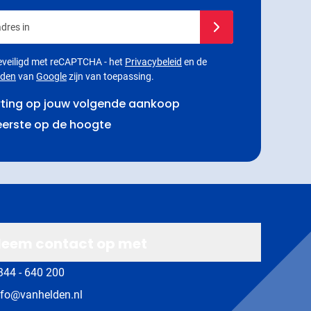
dres in
Schrijf je in voor onze
 beveiligd met reCAPTCHA - het
Privacybeleid
en de
rden
van
Google
zijn van toepassing.
rting op jouw volgende aankoop
 eerste op de hoogte
eem contact op met
344 - 640 200
nfo@vanhelden.nl