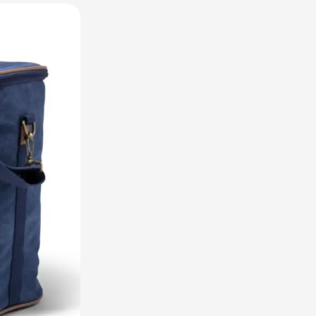
utdoor categorie
ome & Wellness categorie
en & Tafelen categorie
inderen categorie
leding categorie
uurzaam categorie
spiratie categorie
ties & overig categorie