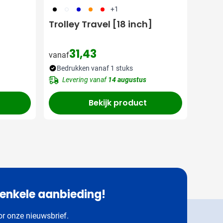
001
002
005
007
008
+1
Trolley Travel [18 inch]
31,43
vanaf
Bedrukken vanaf 1 stuks
Levering vanaf
14 augustus
Bekijk product
 enkele aanbieding!
oor onze nieuwsbrief.