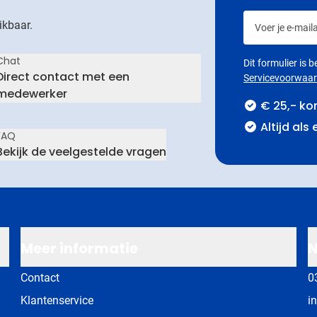
Voer je e-maila
ikbaar.
Chat
Dit formulier is
Direct contact met een
Servicevoorwaa
medewerker
€ 25,- ko
Altijd als
FAQ
Bekijk de veelgestelde vragen
Meer informatie
N
Contact
0
Klantenservice
i