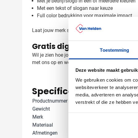
Met je bedrijfslogo in één of meerdere kleuren
Met een tekst of slogan naar keuze
Full color bedrukking voor maximale impact
Laat jouw merk schitteren op deze premium koelta
Gratis digitaal voorbeeld v
Toestemming
Wil je zien hoe jouw logo eruit ziet op de Orrefo
met ons op en we helpen je graag verder met het 
Deze website maakt gebruik
We gebruiken cookies om cont
websiteverkeer te analyseren
Specificaties
media, adverteren en analys
Productnummer
1035672
verstrekt of die ze hebben v
Gewicht
820 gram
Merk
InSideOut
Materiaal
Canvas, PU
Afmetingen
38 cm x 32 cm 