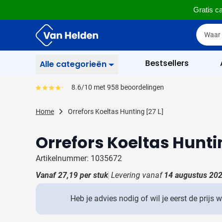
Gratis ca
Ga naar de inhoud
Zoek
Zoek
Sla menu over
Bestsellers
Alle categorieën
Schrijfwaren
8.6/10 met 958 beoordelingen
Gemiddeld reviewpercentage is 86
Toon submenu voor Sc
Zakelijk & Kantoor
Home
Orrefors Koeltas Hunting [27 L]
Toon submenu voor Za
Drinkwaren
Orrefors Koeltas Huntin
Toon submenu voor D
Weggevertjes
Toon submenu voor W
Artikelnummer: 1035672
Multimedia
Vanaf
27,19
per stuk
Levering vanaf
14 augustus 20
Toon submenu voor M
Tassen
Toon submenu voor T
Heb je advies nodig of wil je eerst de prijs 
Gereedschap & Veiligheid
Toon submenu voor Ge