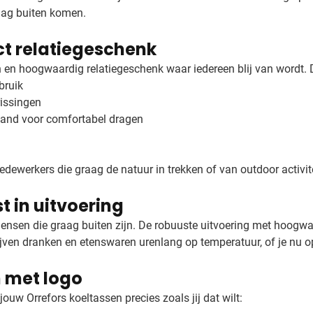
aag buiten komen.
ct relatiegeschenk
h en hoogwaardig relatiegeschenk waar iedereen blij van wordt. D
bruik
rissingen
and voor comfortabel dragen
edewerkers die graag de natuur in trekken of van outdoor activi
t in uitvoering
ensen die graag buiten zijn. De robuuste uitvoering met hoogwaa
lijven dranken en etenswaren urenlang op temperatuur, of je nu op
 met logo
uw Orrefors koeltassen precies zoals jij dat wilt: