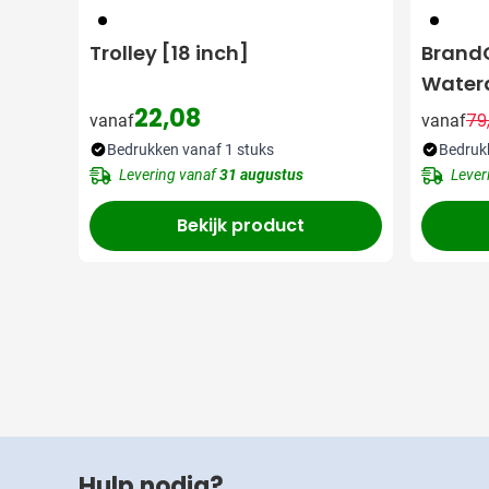
001
001
Trolley [18 inch]
Brand
Watera
Laptop
22,08
79
vanaf
vanaf
inch]
Bedrukken vanaf 1 stuks
Bedruk
Levering vanaf
31 augustus
Lever
Bekijk product
Hulp nodig?