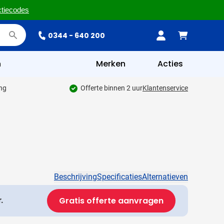
ctiecodes
0344 - 640 200
n
Merken
Acties
ing
Offerte binnen 2 uur
Klantenservice
Beschrijving
Specificaties
Alternatieven
Gratis offerte aanvragen
.