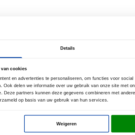
s en zorg dat je logo gezien wordt tijdens outdoor activiteiten
an je bedrukte koeltas
Details
rs Hunting Koeltas? Vraag een gratis digitaal voorbeeld aan en 
perfecte relatiegeschenk voor jouw bedrijf.
 van cookies
ent en advertenties te personaliseren, om functies voor social
. Ook delen we informatie over uw gebruik van onze site met on
e. Deze partners kunnen deze gegevens combineren met andere i
erzameld op basis van uw gebruik van hun services.
Weigeren
x 24 cm (l x b x h)