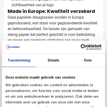
zichtbaarheid van je logo
Made in Europe: Kwaliteit verzekerd
Deze papieren draagtassen worden in Europa
geproduceerd, wat staat voor gegarandeerde kwaliteit
en betrouwbaarheid. De tassen zijn gemaakt van
stevig papier dat perfect geschikt is voor bedrukking
en geven een premium uitstraling aan jouw merk
tijdens het winkelen of op events.
Papieren tassen laten bedrukken
met logo
Toestemming
Details
Over
Bij Van Helden Relatiegeschenken bedrukken we je
papieren tassen precies zoals jij dat wilt:
Met je bedrijfslogo in één of meer kleuren
Deze website maakt gebruik van cookies
Met een bedrijfsslogan of tekst
We gebruiken cookies om content en advertenties te
Bedrukking is mogelijk op één zijde van de tas
personaliseren, om functies voor social media te bieden
en om ons websiteverkeer te analyseren. Ook delen we
Door je papieren tassen te laten bedrukken, maak je
informatie over uw gebruik van onze site met onze
van een alledaags product een effectief