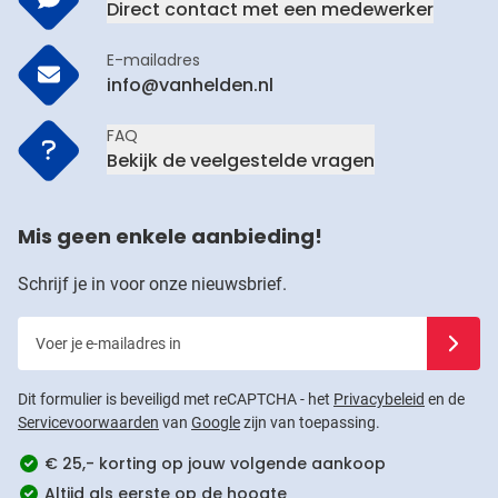
Direct contact met een medewerker
E-mailadres
info@vanhelden.nl
FAQ
Bekijk de veelgestelde vragen
Mis geen enkele aanbieding!
Schrijf je in voor onze nieuwsbrief.
Voer je e-mailadres in
Schrijf j
Dit formulier is beveiligd met reCAPTCHA - het
Privacybeleid
en de
Servicevoorwaarden
van
Google
zijn van toepassing.
€ 25,- korting op jouw volgende aankoop
Altijd als eerste op de hoogte