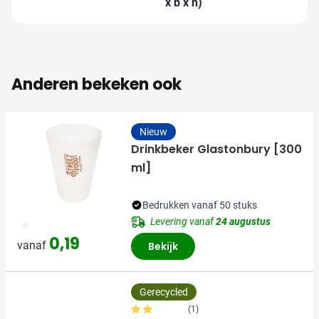
x b x h)
Anderen bekeken ook
Nieuw
Drinkbeker Glastonbury [300
ml]
Bedrukken vanaf 50 stuks
Levering vanaf
24 augustus
970
0,19
vanaf
Bekijk
Gerecycled
(1)