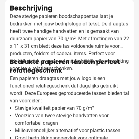
Beschrijving
Deze stevige papieren boodschappentas laat je
bedrukken met jouw bedrijfslogo of tekst. De draagtas
heeft twee handige handvatten en is gemaakt van
duurzaam papier van 70 g/m². Met afmetingen van 22
x 11 x 31 cm biedt deze tas voldoende ruimte voor
producten, folders of cadeau-items. Perfect voor
Bedrukte papieren tas: Een perfect
winkelbezoek, evenementen of als stijlvolle verpakking
voor jouw relatiegeschenken.
relatiegeschenk
Een papieren draagtas met jouw logo is een
functioneel relatiegeschenk dat dagelijks gebruikt
wordt. Deze Europees geproduceerde tassen bieden tal
van voordelen:
Stevige kwaliteit papier van 70 g/m²
Voorzien van twee stevige handvatten voor
comfortabel dragen
Milieuvriendelijker alternatief voor plastic tassen
Groot bedrukkingsoppervlak voor optimale