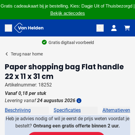
Gratis cadeaukaart bij je bestelling. Kies: Dagje Uit of Thuisbezorgd |
Bekijk actiecodes
Ga naar de inhoud
Menu openen
Gratis digitaal voorbeeld
Terug naar
home
Paper shopping bag Flat handle
22 x 11 x 31 cm
Artikelnummer: 18252
Vanaf
0,18
per stuk
Levering vanaf
24 augustus 2026
Details
Beschrijving
Specificaties
Alternatieven
Heb je advies nodig of wil je eerst de prijs weten voordat je
bestelt?
Ontvang een gratis offerte binnen 2 uur.