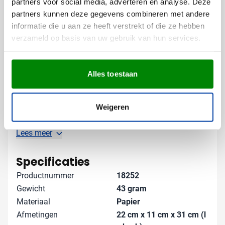
partners voor social media, adverteren en analyse. Deze
marketinginstrument dat jouw merk onder de
partners kunnen deze gegevens combineren met andere
aandacht brengt.
informatie die u aan ze heeft verstrekt of die ze hebben
verzameld op basis van uw gebruik van hun services.
Gratis digitaal voorbeeld van je
bedrukte papieren tas
Wil je zien hoe jouw logo eruit ziet op deze papieren
Alles toestaan
draagtas? Vraag een gratis digitaal voorbeeld aan en
krijg een duidelijk beeld van het eindresultaat voordat
Weigeren
je bestelt. Neem contact met ons op voor specifieke
wensen of vraag direct een offerte aan voor grotere
aantallen. Na goedkeuring worden je bedrukte tassen
Lees meer
snel geleverd.
Specificaties
Productnummer
18252
Gewicht
43 gram
Materiaal
Papier
Afmetingen
22 cm x 11 cm x 31 cm (l