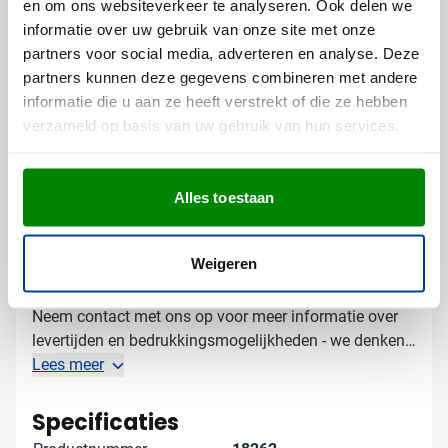
en om ons websiteverkeer te analyseren. Ook delen we
Met een tekst of slogan die je boodschap versterkt
informatie over uw gebruik van onze site met onze
Bedrukking mogelijk op beide zijden van de tas
partners voor social media, adverteren en analyse. Deze
partners kunnen deze gegevens combineren met andere
De ruime bedrukbare oppervlakte van deze papieren
informatie die u aan ze heeft verstrekt of die ze hebben
shopper biedt volop mogelijkheden om je merk
verzameld op basis van uw gebruik van hun services.
opvallend te presenteren.
Gratis digitaal voorbeeld van je
Alles toestaan
bedrukte papieren tas
Benieuwd hoe jouw logo eruit ziet op deze paper
Weigeren
shopping bag? Vraag een gratis digitaal voorbeeld
aan en zie precies hoe het eindresultaat eruit zal zien.
Neem contact met ons op voor meer informatie over
levertijden en bedrukkingsmogelijkheden - we denken
graag met je mee!
Lees meer
Specificaties