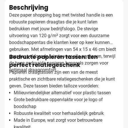
Beschrijving
Deze paper shopping bag met twisted handle is een
robuuste papieren draagtas die je kunt laten
bedrukken met jouw bedrijfslogo. De stevige
uitvoering van 120 g/m² zorgt voor een duurzame
boodschappentas die klanten keer op keer kunnen
gebruiken. Met afmetingen van 54 x 15 x 46 cm biedt
Bedrukte papieren tassen: Een
deze tas voldoende ruimte voor alle aankopen, terwijl
de twee gedraaide papieren hengsels zorgen voor
perfect relatiegeschenk
optimaal draagcomfort.
Papieren draagtassen zijn een van de meest
praktische en zichtbare relatiegeschenken die je kunt
geven. Deze tassen bieden talloze voordelen:
Milieuvriendelijker alternatief voor plastic tassen
Grote bedrukbare oppervlakte voor je logo of
boodschap
Robuuste kwaliteit voor herhaaldelijk gebruik
Made in Europe, wat zorgt voor betrouwbare
kwaliteit