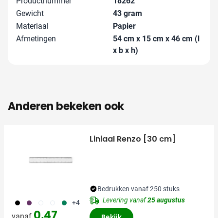
Productnummer
18262
Gewicht
43 gram
Materiaal
Papier
Afmetingen
54 cm x 15 cm x 46 cm (l
x b x h)
Anderen bekeken ook
Liniaal Renzo [30 cm]
Bedrukken vanaf 250 stuks
Levering vanaf
25 augustus
001
024
002
970
004
+4
0,47
vanaf
Bekijk