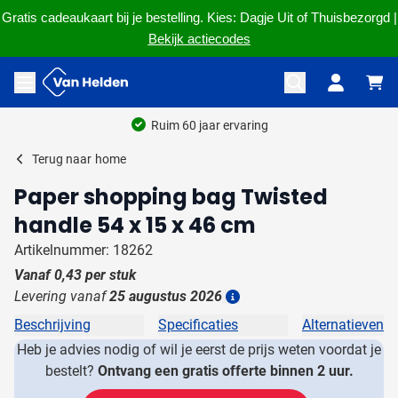
Gratis cadeaukaart bij je bestelling. Kies: Dagje Uit of Thuisbezorgd |
Bekijk actiecodes
Ga naar de inhoud
Menu openen
Ruim 60 jaar ervaring
Terug naar
home
Paper shopping bag Twisted
handle 54 x 15 x 46 cm
Artikelnummer: 18262
Vanaf
0,43
per stuk
Levering vanaf
25 augustus 2026
Details
Beschrijving
Specificaties
Alternatieven
Heb je advies nodig of wil je eerst de prijs weten voordat je
bestelt?
Ontvang een gratis offerte binnen 2 uur.