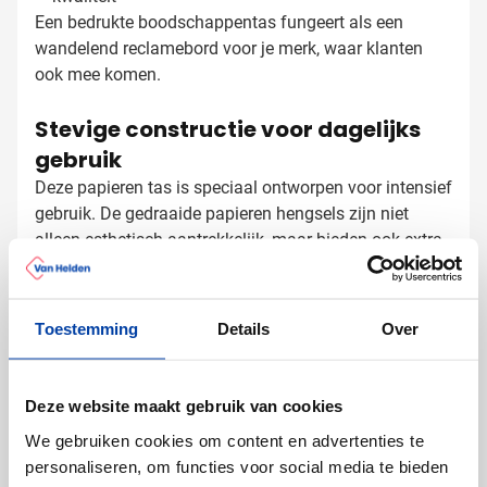
Een bedrukte boodschappentas fungeert als een
wandelend reclamebord voor je merk, waar klanten
ook mee komen.
Stevige constructie voor dagelijks
gebruik
Deze papieren tas is speciaal ontworpen voor intensief
gebruik. De gedraaide papieren hengsels zijn niet
alleen esthetisch aantrekkelijk, maar bieden ook extra
stevigheid bij het dragen van zwaardere artikelen. Met
120 g/m² papier is deze draagtas een stuk steviger
dan de gemiddelde papieren tas, waardoor klanten
Toestemming
Details
Over
Papieren tassen laten bedrukken
hem vaker zullen gebruiken en je logo langer zichtbaar
blijft.
met logo
Bij Van Helden Relatiegeschenken zorgen we voor een
Deze website maakt gebruik van cookies
professionele bedrukking die je merk perfect
We gebruiken cookies om content en advertenties te
vertegenwoordigt:
personaliseren, om functies voor social media te bieden
Met je bedrijfslogo in één of meerdere kleuren