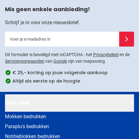
Mis geen enkele aanbieding!
Schrijf je in voor onze nieuwsbrief.
Voer je e-mailadres in
Schrijf j
Dit formulier is beveiligd met reCAPTCHA - het
Privacybeleid
en de
Servicevoorwaarden
van
Google
zijn van toepassing.
€ 25,- korting op jouw volgende aankoop
Altijd als eerste op de hoogte
Snel naar
Mokken bedrukken
Paraplu's bedrukken
Notitieblokken bedrukken