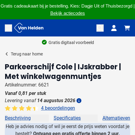
Gratis cadeaukaart bij je bestelling. Kies: Dagje Uit of Thuisbezorgd |
Bekijk actiecodes
Ga naar de inhoud
Menu openen
Terug naar
home
Parkeerschijf Cole | IJskrabber |
Met winkelwagenmuntjes
Artikelnummer: 6621
Vanaf
0,81
per stuk
Levering vanaf
14 augustus 2026
Details
4 beoordelingen
Beschrijving
Specificaties
Alternatieven
Heb je advies nodig of wil je eerst de prijs weten voordat je
bestelt?
Ontvang een gratis offerte binnen 2 uur.