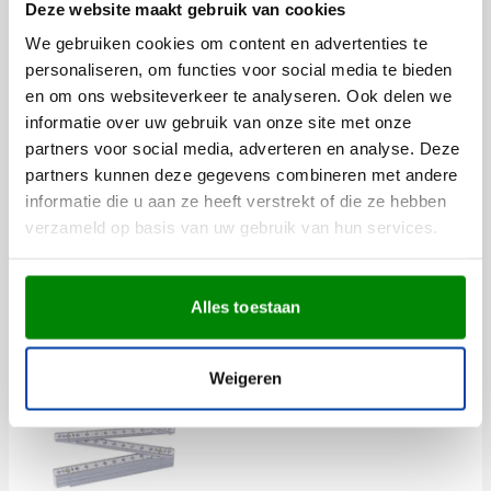
Deze website maakt gebruik van cookies
We gebruiken cookies om content en advertenties te
personaliseren, om functies voor social media te bieden
Anderen bekeken ook
en om ons websiteverkeer te analyseren. Ook delen we
informatie over uw gebruik van onze site met onze
Reflectorlampje | 2
partners voor social media, adverteren en analyse. Deze
partners kunnen deze gegevens combineren met andere
lichtstanden | Met clip
informatie die u aan ze heeft verstrekt of die ze hebben
verzameld op basis van uw gebruik van hun services.
Bedrukken vanaf 25 stuks
Levering vanaf
14 augustus
001
Alles toestaan
0,93
vanaf
Bekijk
Weigeren
Kunststof duimstok [1 m]