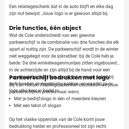
Een relatiegeschenk dat in de auto blijft en elke dag
zijn nut bewijst. Jouw logo is er gewoon altijd bij.
Drie functies, één object
Wat de Cole onderscheidt van een gewone
parkeerschijf is de combinatie van drie functies die elk
apart al nuttig zijn. De parkeerschijf wordt in de winter
niet weggelegd voor de ijskrabber: bij de Cole heb je
beide. De drie winkelwagenmuntjes zitten ingebouwd
in de achterzijde en zijn altijd bij de hand voor een
Parkeerschijf bedrukken met logo
supermarktbezoek. Een object dat mensen actief bij
zich houden en regelmatig pakken, en waarbij jouw
Bij Van Helden Relatiegeschenken bedrukken we jouw
logo elke keer in beeld is.
parkeerschijven precies naar wens:
Met je bedrijfslogo in één of meerdere kleuren
Met een tekst of slogan
Op het vlakke oppervlak van de Cole komt jouw
bedrukking helder en professioneel tot zijn recht.