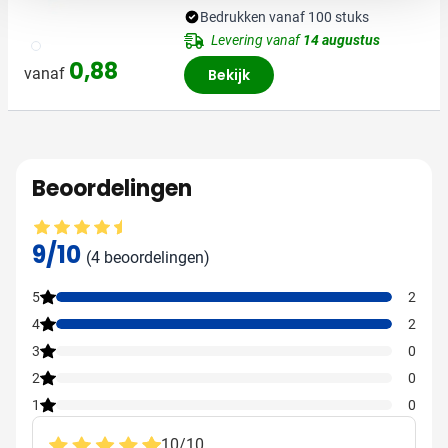
Bedrukken vanaf 100 stuks
Levering vanaf
14 augustus
002
0,88
vanaf
Bekijk
Beoordelingen
Gemiddelde beoordeling: 9 van 10
9/10
(4 beoordelingen)
5
2
4
2
3
0
2
0
1
0
10
/
10