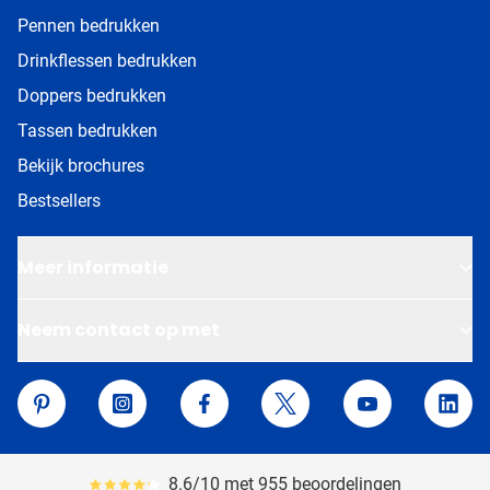
Pennen bedrukken
Drinkflessen bedrukken
Doppers bedrukken
Tassen bedrukken
Bekijk brochures
Bestsellers
Meer informatie
Neem contact op met
Van Helden Relatiegeschenken
Pinterest
Instagram
Facebook
Twitter
YouTube
Linke
8.6/10 met 955 beoordelingen
Gemiddeld reviewpercentage is 86