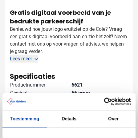
Gratis digitaal voorbeeld van je
bedrukte parkeerschijf
Benieuwd hoe jouw logo eruitziet op de Cole? Vraag
een gratis digitaal voorbeeld aan en zie het zelf! Neem
contact met ons op voor vragen of advies, we helpen
je graag verder.
Lees meer
Specificaties
Productnummer
6621
Gewicht
66 gram
Merk
IMPRESSION
Materiaal
Kunststof
Afmetingen
15.6 cm x 11.9 cm x 0.6
Toestemming
Details
Over
cm (l x b x h)