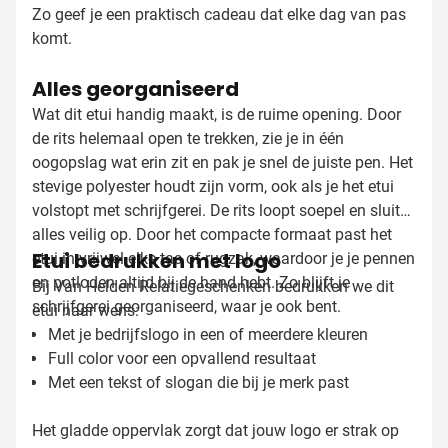
Zo geef je een praktisch cadeau dat elke dag van pas
komt.
Alles georganiseerd
Wat dit etui handig maakt, is de ruime opening. Door
de rits helemaal open te trekken, zie je in één
oogopslag wat erin zit en pak je snel de juiste pen. Het
stevige polyester houdt zijn vorm, ook als je het etui
volstopt met schrijfgerei. De rits loopt soepel en sluit
alles veilig op. Door het compacte formaat past het
Etui bedrukken met logo
etui in vrijwel elke tas of rugzak, waardoor je je pennen
en potloden altijd bij de hand hebt. Zo blijft je
Bij Van Helden Relatiegeschenken bedrukken we dit
schrijfgerei georganiseerd, waar je ook bent.
etui naar wens:
Met je bedrijfslogo in een of meerdere kleuren
Full color voor een opvallend resultaat
Met een tekst of slogan die bij je merk past
Het gladde oppervlak zorgt dat jouw logo er strak op