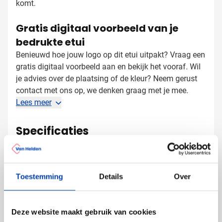
komt.
Gratis digitaal voorbeeld van je
bedrukte etui
Benieuwd hoe jouw logo op dit etui uitpakt? Vraag een
gratis digitaal voorbeeld aan en bekijk het vooraf. Wil
je advies over de plaatsing of de kleur? Neem gerust
contact met ons op, we denken graag met je mee.
Lees meer
Specificaties
Productnummer
3598
Gewicht
17 gram
Merk
IMPRESSION
Toestemming
Details
Over
Materiaal
Polyester 420D
Afmetingen
20.6 cm x 0.4 cm x 9.1
cm (l x b x h)
Deze website maakt gebruik van cookies