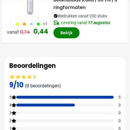
ringformaten
Bedrukken vanaf 200 stuks
Levering vanaf
17 augustus
002
006
007
018
019
+1
Normale prijs
Speciale prijs
0,44
0,74
vanaf
Bekijk
Beoordelingen
Gemiddelde beoordeling: 9 van 10
9/10
(8 beoordelingen)
5
5
4
3
3
0
2
0
1
0