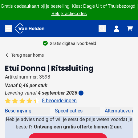
Gratis cadeaukaart bij je bestelling. Kies: Dagje Uit of Thuisbezorgd |
Bekijk actiecodes
Ga naar de inhoud
Menu openen
Gratis digitaal voorbeeld
Terug naar
home
Etui Donna | Ritssluiting
Artikelnummer: 3598
Vanaf
0,46
per stuk
Levering vanaf
4 september 2026
Details
8 beoordelingen
Beschrijving
Specificaties
Alternatieven
Heb je advies nodig of wil je eerst de prijs weten voordat je
bestelt?
Ontvang een gratis offerte binnen 2 uur.