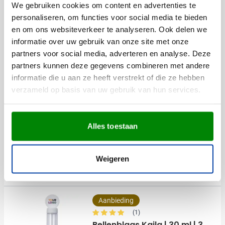
We gebruiken cookies om content en advertenties te
personaliseren, om functies voor social media te bieden
en om ons websiteverkeer te analyseren. Ook delen we
Anderen bekeken ook
informatie over uw gebruik van onze site met onze
partners voor social media, adverteren en analyse. Deze
partners kunnen deze gegevens combineren met andere
Bestseller
informatie die u aan ze heeft verstrekt of die ze hebben
verzameld op basis van uw gebruik van hun services.
(34)
Rugzak Nico | 1,2 L | Non-
woven | Trekkoord |
Lichtgewicht
Alles toestaan
Bedrukken vanaf 100 stuks
001
002
005
007
019
Levering vanaf
13 augustus
Weigeren
0,41
vanaf
Bekijk
Aanbieding
(1)
Bellenblaas Kaila | 30 ml | 3