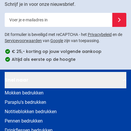
Schrijf je in voor onze nieuwsbrief.
Voer je e-mailadres in
Schrijf j
Dit formulier is beveiligd met reCAPTCHA - het
Privacybeleid
en de
Servicevoorwaarden
van
Google
zijn van toepassing.
€ 25,- korting op jouw volgende aankoop
Altijd als eerste op de hoogte
Snel naar
Mokken bedrukken
Paraplu's bedrukken
Notitieblokken bedrukken
Pennen bedrukken
Drinkflessen bedrukken