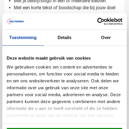
Met je bedrijfslogo in een of meerdere kleuren
Met een korte tekst of boodschap die bij jouw doel
past
Afgestemd op de uitstraling die bij jouw bedrijf past
De gladde behuizing biedt een net vlak waarop jouw
Toestemming
Details
Over
bedrukking duidelijk uitkomt.
Gratis digitaal voorbeeld van je
Deze website maakt gebruik van cookies
bedrukte persoonlijk alarm
We gebruiken cookies om content en advertenties te
Benieuwd hoe jouw logo op dit alarm staat? Vraag een
personaliseren, om functies voor social media te bieden
gratis digitaal voorbeeld aan en bekijk het resultaat.
en om ons websiteverkeer te analyseren. Ook delen we
Wil je dit item inzetten voor een veiligheidscampagne?
informatie over uw gebruik van onze site met onze
Neem gerust contact met ons op, we denken graag
partners voor social media, adverteren en analyse. Deze
met je mee.
partners kunnen deze gegevens combineren met andere
Lees meer
informatie die u aan ze heeft verstrekt of die ze hebben
verzameld op basis van uw gebruik van hun services.
Specificaties