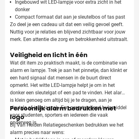
Ingebouwd wit LED-lampje voor extra zicht in het
donker
Compact formaat dat aan je sleutelbos of tas past
Zo deel je een cadeau uit dat een veilig gevoel geeft.
Nuttig voor je relaties en blijvend zichtbaar voor jouw
merk. Een attentie die zorg en betrokkenheid uitstraalt.
Veiligheid en licht in één
Wat dit item zo praktisch maakt, is de combinatie van
alarm en lampje. Trek je aan het pinnetje, dan klinkt er
een hard signaal dat mensen in de buurt direct
opmerkt. Het witte LED-lampje helpt je om in het
donker een sleutelgat of een pad te vinden. Het alarm
is klein genoeg om altijd bij je te dragen, aan je
Persoonlijk alarm bedrukken met
sleutels of in je jaszak. Een geruststellend hulpmiddel
voor studenten, sporters en iedereen die vaak
logo
onderweg is.
Bij Van Helden Relatiegeschenken bedrukken we het
alarm precies naar wens: