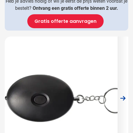
Heb je advies nodig of wil je eerst de prijs weten voordat je
bestelt?
Ontvang een gratis offerte binnen 2 uur.
Gratis offerte aanvragen
Hoofdafbeelding
Klik om afbeelding op volledig scherm te bekijken