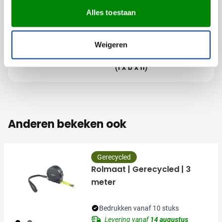
Productnummer
8575
Alles toestaan
Gewicht
27 gram
Merk
IMPRESSION
Materiaal
ABS
Weigeren
Afmetingen
6.5 cm x 4.6 cm x 2.4 cm
(l x b x h)
Anderen bekeken ook
Gerecycled
Rolmaat | Gerecycled | 3
meter
Bedrukken vanaf 10 stuks
Levering vanaf
14 augustus
001
003