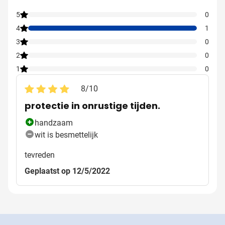
5
0
4
1
3
0
2
0
1
0
8
/
10
protectie in onrustige tijden.
handzaam
wit is besmettelijk
tevreden
Geplaatst op 12/5/2022