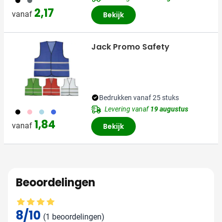
2,17
vanaf
Bekijk
Jack Promo Safety
Bedrukken vanaf 25 stuks
Levering vanaf
19 augustus
001
017
018
948
1,84
vanaf
Bekijk
Beoordelingen
Gemiddelde beoordeling: 8 van 10
8/10
(1 beoordelingen)