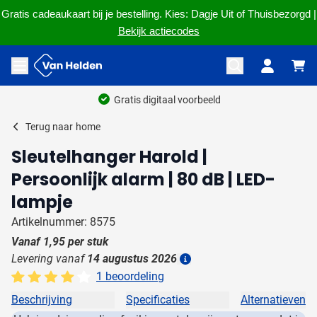
Gratis cadeaukaart bij je bestelling. Kies: Dagje Uit of Thuisbezorgd |
Bekijk actiecodes
Ga naar de inhoud
Menu openen
Gratis digitaal voorbeeld
Terug naar
home
Sleutelhanger Harold |
Persoonlijk alarm | 80 dB | LED-
lampje
Artikelnummer: 8575
Vanaf
1,95
per stuk
Levering vanaf
14 augustus 2026
Details
1 beoordeling
Beschrijving
Specificaties
Alternatieven