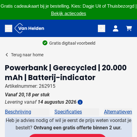
Gratis cadeaukaart bij je bestelling. Kies: Dagje Uit of Thuisbezorgd |
Bekijk actiecodes
Ga naar de inhoud
Menu openen
Gratis digitaal voorbeeld
Terug naar
home
Powerbank | Gerecycled | 20.000
mAh | Batterij-indicator
Artikelnummer: 262915
Vanaf
20,18
per stuk
Levering vanaf
14 augustus 2026
Details
Beschrijving
Specificaties
Alternatieven
Heb je advies nodig of wil je eerst de prijs weten voordat je
bestelt?
Ontvang een gratis offerte binnen 2 uur.