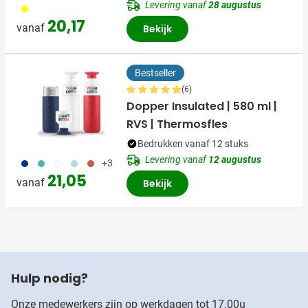
Levering vanaf
28 augustus
006
20,17
vanaf
Bekijk
Bestseller
(6)
Dopper Insulated | 580 ml |
RVS | Thermosfles
Bedrukken vanaf 12 stuks
Levering vanaf
12 augustus
773
886
721
887
888
+3
21,05
vanaf
Bekijk
Hulp nodig?
Onze medewerkers zijn op werkdagen tot 17.00u