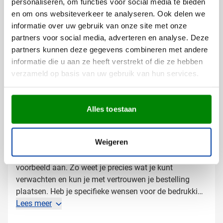
personaliseren, om functies voor social media te bieden
verschillende mogelijkheden om je merk zichtbaar te
en om ons websiteverkeer te analyseren. Ook delen we
maken:
informatie over uw gebruik van onze site met onze
Met je bedrijfslogo in één of meer kleuren
partners voor social media, adverteren en analyse. Deze
Met een tekst of slogan voor extra herkenbaarheid
partners kunnen deze gegevens combineren met andere
informatie die u aan ze heeft verstrekt of die ze hebben
Laat deze powerbank bedrukken om je logo dagelijks
verzameld op basis van uw gebruik van hun services.
te laten stralen en je relaties een nuttig cadeau te
geven dat ze echt gebruiken.
Alles toestaan
Gratis digitaal voorbeeld van je
bedrukte powerbank
Weigeren
Wil je vooraf zien hoe je logo op deze powerbank
wordt weergegeven? Vraag dan een gratis digitaal
voorbeeld aan. Zo weet je precies wat je kunt
verwachten en kun je met vertrouwen je bestelling
plaatsen. Heb je specifieke wensen voor de bedrukking
of wil je advies over de beste optie voor jouw merk?
Lees meer
Neem gerust contact met ons op, we helpen je graag