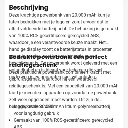
Beschrijving
Deze krachtige powerbank van 20.000 mAh kun je
laten bedrukken met je logo en zorgt ervoor dat je
altijd voldoende batterij hebt. De behuizing is gemaakt
van 100% RCS-gecertificeerd gerecycled ABS,
waardoor je een verantwoorde keuze maakt. Het
handige display toont de batterijstatus in procenten,
Bedrukte powerbank: een perfect
zodat je precies weet hoeveel energie er nog
beschikbaar is. De powerbank wordt geleverd met een
relatiegeschenk
oplaadkabel en is ideaal voor iedereen die veel
Deze praktische powerbank combineert kracht met
onderweg is en apparaten snel wil opladen.
gebruiksgemak, waardoor hij een waardevol
relatiegeschenk is. Met een capaciteit van 20.000 mAh
laad je meerdere apparaten op voordat de powerbank
zelf weer opgeladen moet worden. Dit zijn de
belangrijkste voordelen:
Ingebouwde 20.000 mAh litium-polymeerbatterij
voor langdurig gebruik
Gemaakt van 100% RCS-gecertificeerd gerecycled
ABS