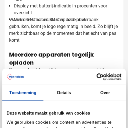
Display met batterij-indicatie in procenten voor
overzicht
Wanneer relaties en klanten deze powerbank
Met USB-C naar USB-C oplaadkabel
gebruiken, komt je logo regelmatig in beeld. Zo blijft je
merk zichtbaar op de momenten dat het echt van pas
komt.
Meerdere apparaten tegelijk
opladen
De powerbank beschikt over meerdere aansluitingen,
waardoor je verschillende apparaten kunt opladen.
Met zowel USB-A als Type-C output laad je
smartphones, tablets en andere apparaten snel en
Toestemming
Details
Over
efficiënt op. De Type-C poort biedt een output van
maximaal 20W, wat zorgt voor snelladen van je
Powerbank bedrukken met logo
apparaten. De meegeleverde oplaadkabel van
Deze website maakt gebruik van cookies
gerecycled TPE maakt het geheel compleet en direct
Bij Van Helden Relatiegeschenken bedrukken we deze
We gebruiken cookies om content en advertenties te
klaar voor gebruik.
powerbank met aandacht voor detail. Je hebt