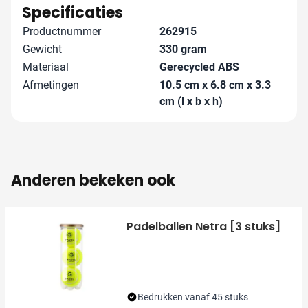
verder en zorgen samen voor het mooiste resultaat.
Specificaties
Productnummer
262915
Gewicht
330 gram
Materiaal
Gerecycled ABS
Afmetingen
10.5 cm x 6.8 cm x 3.3
cm (l x b x h)
Anderen bekeken ook
Padelballen Netra [3 stuks]
Bedrukken vanaf 45 stuks