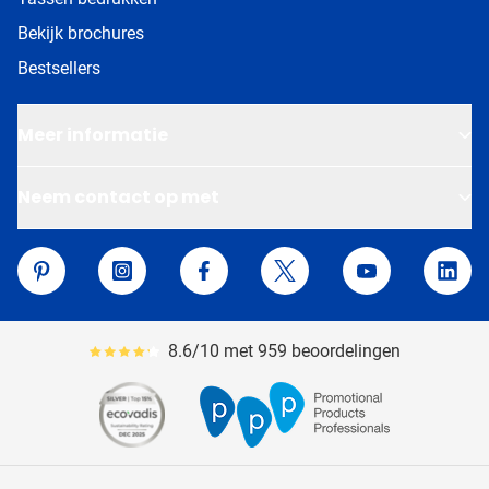
Bekijk brochures
Bestsellers
Meer informatie
Neem contact op met
Van Helden Relatiegeschenken
Pinterest
Instagram
Facebook
Twitter
YouTube
Linke
8.6/10 met 959 beoordelingen
Gemiddeld reviewpercentage is 86