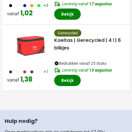
Levering vanaf
17 augustus
001
002
005
007
029
+3
1,02
vanaf
Bekijk
Gerecycled
Koeltas | Gerecycled | 4 l | 6
blikjes
Bedrukken vanaf 25 stuks
Levering vanaf
13 augustus
001
002
008
536
504
+1
1,38
vanaf
Bekijk
Hulp nodig?