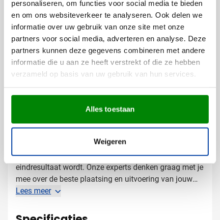
personaliseren, om functies voor social media te bieden
Full color bedrukking voor maximale impact
en om ons websiteverkeer te analyseren. Ook delen we
Met een tekst of slogan naar keuze
informatie over uw gebruik van onze site met onze
partners voor social media, adverteren en analyse. Deze
De reflecterende ondergrond biedt een unieke kans om
partners kunnen deze gegevens combineren met andere
je logo extra op te laten vallen, zeker bij weinig licht.
informatie die u aan ze heeft verstrekt of die ze hebben
Zo wordt jouw merk letterlijk zichtbaar, zelfs in het
verzameld op basis van uw gebruik van hun services.
donker!
Gratis digitaal voorbeeld van je
Alles toestaan
bedrukte heuptas
Benieuwd hoe jouw logo eruitziet op deze
Weigeren
reflecterende heuptas? Vraag een gratis digitaal
voorbeeld aan en zie vooraf precies hoe het
eindresultaat wordt. Onze experts denken graag met je
mee over de beste plaatsing en uitvoering van jouw
bedrukking. Neem contact met ons op en we zorgen
Lees meer
ervoor dat je bedrukte heuptassen snel worden
geleverd.
Specificaties