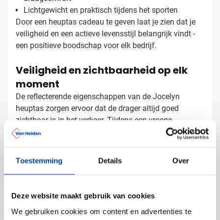
Lichtgewicht en praktisch tijdens het sporten
Door een heuptas cadeau te geven laat je zien dat je
veiligheid en een actieve levensstijl belangrijk vindt -
een positieve boodschap voor elk bedrijf.
Veiligheid en zichtbaarheid op elk
moment
De reflecterende eigenschappen van de Jocelyn
heuptas zorgen ervoor dat de drager altijd goed
zichtbaar is in het verkeer. Tijdens een vroege
ochtendloop, een fietstocht in de schemering of een
avondwandeling zorgt deze tas voor extra veiligheid.
Een geschenk dat niet alleen praktisch is, maar ook
Toestemming
Details
Over
Heuptassen laten bedrukken met
laat zien dat je om de veiligheid van je relaties geeft.
logo
Bij Van Helden Relatiegeschenken bedrukken we jouw
Deze website maakt gebruik van cookies
heuptassen precies zoals jij dat wilt:
We gebruiken cookies om content en advertenties te
Met je bedrijfslogo in één of meerdere kleuren