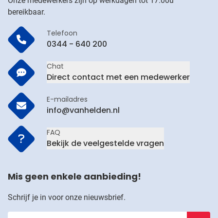
Onze medewerkers zijn op werkdagen tot 17.00u
bereikbaar.
Telefoon
0344 - 640 200
Chat
Direct contact met een medewerker
E-mailadres
info@vanhelden.nl
FAQ
Bekijk de veelgestelde vragen
Mis geen enkele aanbieding!
Schrijf je in voor onze nieuwsbrief.
Voer je e-mailadres in
Schrijf j