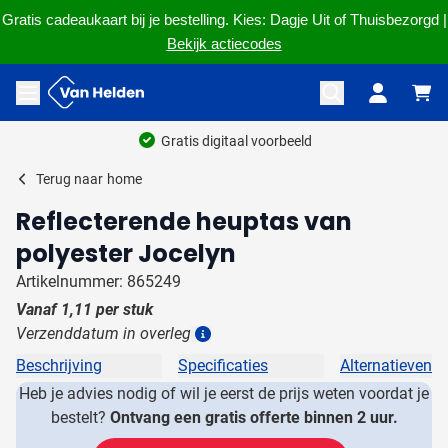
Gratis cadeaukaart bij je bestelling. Kies: Dagje Uit of Thuisbezorgd |
Bekijk actiecodes
Ga naar de inhoud
Menu openen
Gratis digitaal voorbeeld
Terug naar
home
Reflecterende heuptas van
polyester Jocelyn
Artikelnummer: 865249
Vanaf
1,11
per stuk
Verzenddatum in overleg
Details
Beschrijving
Specificaties
Alternatieven
Heb je advies nodig of wil je eerst de prijs weten voordat je
bestelt?
Ontvang een gratis offerte binnen 2 uur.