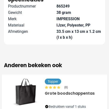
Productnummer
865249
Gewicht
38 gram
Merk
IMPRESSION
Materiaal
IJzer, Polyester, PP
Afmetingen
33.5 cm x 13 cm x 1.2 cm
(l x b x h)
Anderen bekeken ook
Topper
(8)
Grote boodschappentas
Bedrukken vanaf 1 stuks