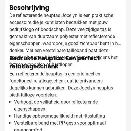
Beschrijving
De reflecterende heuptas Jocelyn is een praktische
accessoire die je kunt laten bedrukken met jouw
bedrijfslogo of boodschap. Deze veelzijdige tas is
gemaakt van duurzaam polyester met reflecterende
eigenschappen, waardoor je goed zichtbaar bent in het
donker. Met een verstelbare tailleband past deze
Bedrukte heuptas: Een perfect
handige heuptas bij iedereen, perfect voor tijdens het
fietsen, wandelen of hardlopen.
relatiegeschenk
Een reflecterende heuptas is een origineel en
functioneel relatiegeschenk dat je ontvangers
dagelijks kunnen gebruiken. Deze Jocelyn heuptas
biedt talloze voordelen:
Verhoogt de veiligheid door reflecterende
eigenschappen
Handige opbergmogelijkheid met ritssluiting
Verstelbare band met PP-gesp voor optimaal
draagcomfort