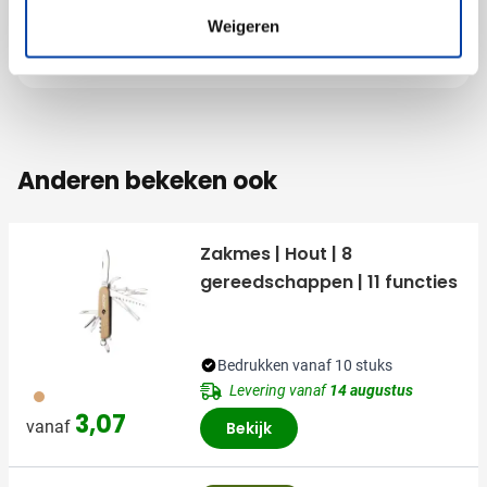
Materiaal
ABS, Staal, TPR
Weigeren
Afmetingen
8.4 cm x 3.6 cm x 7.5 cm
(l x b x h)
Anderen bekeken ook
Zakmes | Hout | 8
gereedschappen | 11 functies
Bedrukken vanaf 10 stuks
Levering vanaf
14 augustus
945
3,07
vanaf
Bekijk