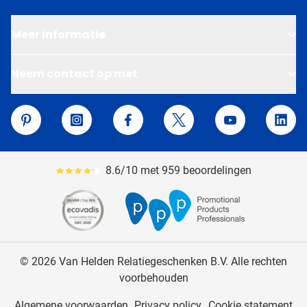
Meer informatie
Neem contact op met
Van Helden Relatiegeschenken
Pinterest
Instagram
Facebook
Twitter
YouTube
Linke
8.6/10 met 959 beoordelingen
Gemiddeld reviewpercentage is 86
© 2026 Van Helden Relatiegeschenken B.V. Alle rechten
voorbehouden
Algemene voorwaarden
Privacy policy
Cookie statement