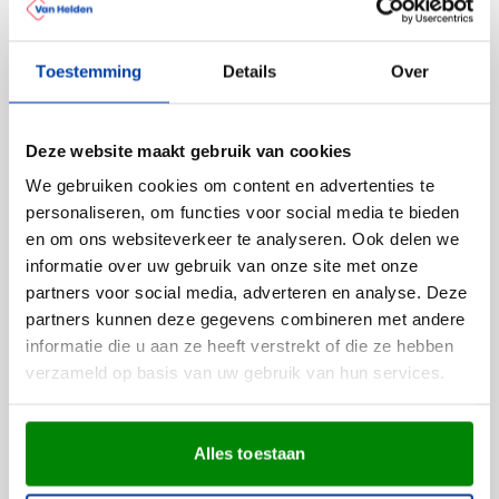
De vlakke behuizing biedt mooi plek om je bedrukking
goed zichtbaar te plaatsen. De behuizing biedt
Toestemming
Details
Over
voldoende ruimte voor een nette, scherpe opdruk.
Gratis digitaal voorbeeld van je
Deze website maakt gebruik van cookies
bedrukte rolmaat
We gebruiken cookies om content en advertenties te
Benieuwd hoe jouw logo op deze rolmaat staat? Vraag
personaliseren, om functies voor social media te bieden
een gratis digitaal voorbeeld aan en bekijk het
en om ons websiteverkeer te analyseren. Ook delen we
resultaat rustig. Heb je vragen over de bedrukking?
informatie over uw gebruik van onze site met onze
Neem contact met ons op, we helpen je graag verder.
partners voor social media, adverteren en analyse. Deze
Lees meer
partners kunnen deze gegevens combineren met andere
informatie die u aan ze heeft verstrekt of die ze hebben
verzameld op basis van uw gebruik van hun services.
Specificaties
Productnummer
7899
Gewicht
183 gram
Alles toestaan
Merk
IMPRESSION