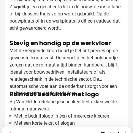
Zo geef je een geschenk dat in de bouw, de installatie
werk
of bij klussers thuis volop wordt gebruikt. Op de
bouwplaats of in de werkplaats is dit een cadeau dat
echt gewaardeerd wordt.
Stevig en handig op de werkvloer
Met de vergrendelknop houd je het lint precies op de
gewenste lengte vast. De riemclip en het polsbandje
zorgen dat de rolmaat altijd binnen handbereik blijft.
Ideaal voor bouwbedrijven, installateurs of als
relatiegeschenk in de technische sector. De
automatische voet aan de onderkant zorgt voor een
Rolmaat bedrukken met logo
stabiele meting op de werkvloer.
Bij Van Helden Relatiegeschenken bedrukken we de
rolmaat naar wens:
Met je bedrijfslogo in één of meerdere kleuren
Met een korte tekst of slogan
Full color bedrukking voor maximale impact