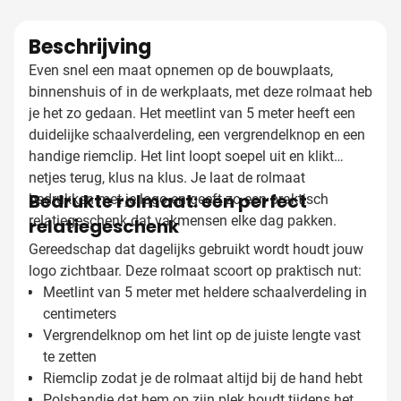
Beschrijving
Even snel een maat opnemen op de bouwplaats,
binnenshuis of in de werkplaats, met deze rolmaat heb
je het zo gedaan. Het meetlint van 5 meter heeft een
duidelijke schaalverdeling, een vergrendelknop en een
handige riemclip. Het lint loopt soepel uit en klikt
netjes terug, klus na klus. Je laat de rolmaat
Bedrukte rolmaat: een perfect
bedrukken met je logo en geeft zo een praktisch
relatiegeschenk dat vakmensen elke dag pakken.
relatiegeschenk
Gereedschap dat dagelijks gebruikt wordt houdt jouw
logo zichtbaar. Deze rolmaat scoort op praktisch nut:
Meetlint van 5 meter met heldere schaalverdeling in
centimeters
Vergrendelknop om het lint op de juiste lengte vast
te zetten
Riemclip zodat je de rolmaat altijd bij de hand hebt
Polsbandje dat hem op zijn plek houdt tijdens het