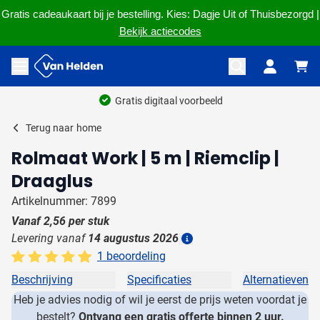
Gratis cadeaukaart bij je bestelling. Kies: Dagje Uit of Thuisbezorgd |
Bekijk actiecodes
Ga naar de inhoud
Menu openen
Gratis digitaal voorbeeld
Terug naar
home
Rolmaat Work | 5 m | Riemclip |
Draaglus
Artikelnummer: 7899
Vanaf
2,56
per stuk
Levering vanaf
14 augustus 2026
Details
1 beoordeling
Beschrijving
Specificaties
Alternatieven
Heb je advies nodig of wil je eerst de prijs weten voordat je
bestelt?
Ontvang een gratis offerte binnen 2 uur.