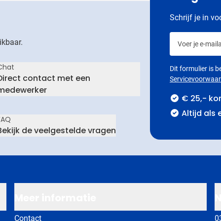
Schrijf je in v
Voer je e-maila
ikbaar.
Chat
Dit formulier is
Direct contact met een
Servicevoorwaa
medewerker
€ 25,- ko
Altijd als
FAQ
Bekijk de veelgestelde vragen
Meer informatie
N
Contact
0