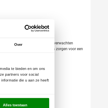
zichtbaarheid voor je merk.
n. Zo weet je precies wat je kunt verwachten
Over
 je mee over de mogelijkheden en zorgen voor een
 media te bieden en om ons
ze partners voor social
nformatie die u aan ze heeft
Alles toestaan