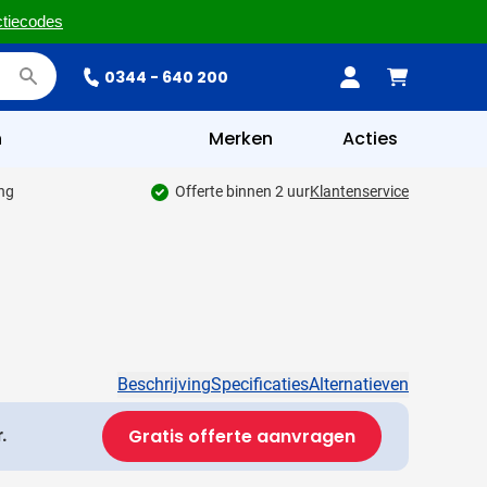
ctiecodes
0344 - 640 200
n
Merken
Acties
ing
Offerte binnen 2 uur
Klantenservice
Beschrijving
Specificaties
Alternatieven
Gratis offerte aanvragen
.