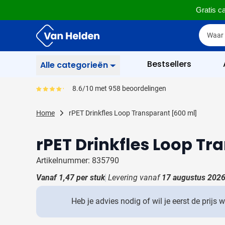
Gratis ca
Ga naar de inhoud
Zoek
Zoek
Sla menu over
Bestsellers
Alle categorieën
Schrijfwaren
8.6/10 met 958 beoordelingen
Gemiddeld reviewpercentage is 86
Toon submenu voor Sc
Zakelijk & Kantoor
Home
rPET Drinkfles Loop Transparant [600 ml]
Toon submenu voor Za
Drinkwaren
rPET Drinkfles Loop Tr
Toon submenu voor D
Weggevertjes
Toon submenu voor W
Artikelnummer: 835790
Multimedia
Vanaf
1,47
per stuk
Levering vanaf
17 augustus 202
Toon submenu voor M
Tassen
Toon submenu voor T
Heb je advies nodig of wil je eerst de prijs 
Gereedschap & Veiligheid
Toon submenu voor Ge