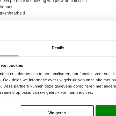
 een perfecte bedrukking van jouw drinkflessen:
 impact
herkenbaarheid
t je bedrukking extra goed tot zijn recht en bereik je maximale 
n je bedrukte drinkfles
endelijke drinkfles? Vraag vrijblijvend een digitaal voorbeeld aa
Details
 de bedrukking? Neem contact met ons op - we denken graag met
 van cookies
ent en advertenties te personaliseren, om functies voor social
. Ook delen we informatie over uw gebruik van onze site met on
e. Deze partners kunnen deze gegevens combineren met andere i
erzameld op basis van uw gebruik van hun services.
Weigeren