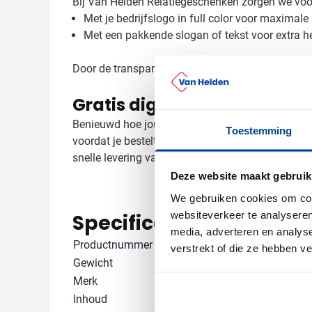
Bij Van Helden Relatiegeschenken zorgen we voor
Met je bedrijfslogo in full color voor maximale
Met een pakkende slogan of tekst voor extra 
Door de transparante uitvoering van deze fles kom
Gratis digitaal voorbeeld va
Benieuwd hoe jouw logo eruit ziet op deze eco-vri
Toestemming
voordat je bestelt. Heb je speciale wensen voor
snelle levering van je bedrukte drinkflessen.
Deze website maakt gebruik
We gebruiken cookies om cont
websiteverkeer te analyseren
Specificaties
media, adverteren en analys
Productnummer
835790
verstrekt of die ze hebben v
Gewicht
82 gram
Merk
Toppoint
Inhoud
600 ml