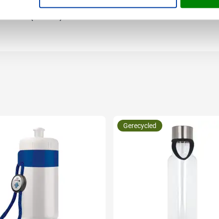
25.6 cm (l x b x h)
Gerecycled