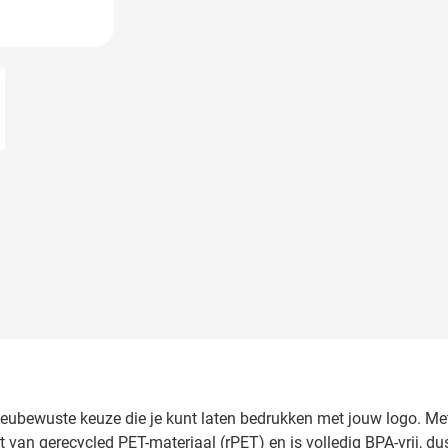
larger image
ieubewuste keuze die je kunt laten bedrukken met jouw logo. Met
 van gerecycled PET-materiaal (rPET) en is volledig BPA-vrij, dus