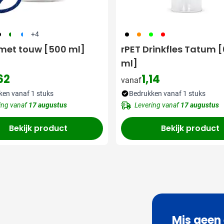
69
224
974
001
007
029
008
+4
met touw [500 ml]
rPET Drinkfles Tatum 
ml]
62
1,14
vanaf
ken vanaf 1 stuks
Bedrukken vanaf 1 stuks
ing vanaf
17 augustus
Levering vanaf
17 augustus
Bekijk product
Bekijk product
Mis geen