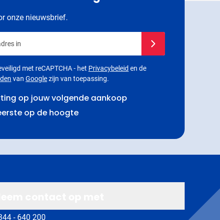
oor onze nieuwsbrief.
dres in
Schrijf je in voor onze
 beveiligd met reCAPTCHA - het
Privacybeleid
en de
rden
van
Google
zijn van toepassing.
rting op jouw volgende aankoop
 eerste op de hoogte
eem contact op met
344 - 640 200