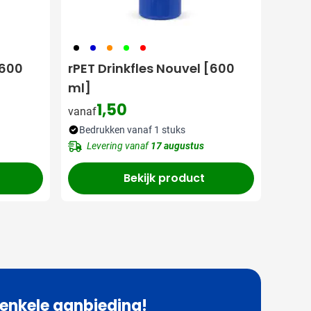
001
005
007
029
008
[600
rPET Drinkfles Nouvel [600
ml]
1,50
vanaf
Bedrukken vanaf 1 stuks
Levering vanaf
17 augustus
Bekijk product
 enkele aanbieding!