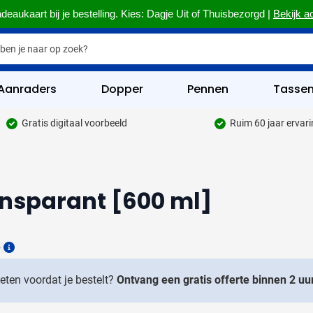
deaukaart bij je bestelling. Kies: Dagje Uit of Thuisbezorgd |
Bekijk a
Aanraders
Dopper
Pennen
Tasse
Gratis digitaal voorbeeld
Ruim 60 jaar ervar
hrijfwaren categorie
kelijk & Kantoor categorie
ansparant [600 ml]
rinkwaren categorie
eggevertjes categorie
6
ultimedia categorie
Details
assen categorie
weten voordat je bestelt?
Ontvang een gratis offerte binnen 2 uur
reedschap & Veiligheid categorie