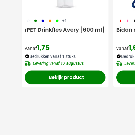
002
004
005
007
029
188
189
1
+1
rPET Drinkfles Avery [600 ml]
Bidon 
1,75
1,
vanaf
vanaf
Bedrukken vanaf 1 stuks
Bedruk
Levering vanaf
17 augustus
Lever
Bekijk product