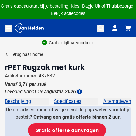
Gratis cadeaukaart bij je bestelling. Kies: Dagje Uit of Thuisbezorgd |
Bekijk actiecodes
Ga naar de inhoud
Menu openen
Gratis digitaal voorbeeld
Terug naar
home
rPET Rugzak met kurk
Artikelnummer: 437832
Vanaf
0,71
per stuk
Levering vanaf
19 augustus 2026
Details
Beschrijving
Specificaties
Alternatieven
Heb je advies nodig of wil je eerst de prijs weten voordat je
bestelt?
Ontvang een gratis offerte binnen 2 uur.
Gratis offerte aanvragen