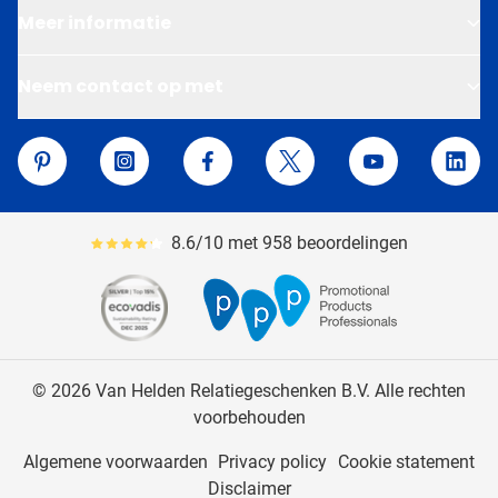
Meer informatie
Neem contact op met
Van Helden Relatiegeschenken
Pinterest
Instagram
Facebook
Twitter
YouTube
Linke
8.6/10 met 958 beoordelingen
Gemiddeld reviewpercentage is 86
© 2026 Van Helden Relatiegeschenken B.V. Alle rechten
voorbehouden
Algemene voorwaarden
Privacy policy
Cookie statement
Disclaimer