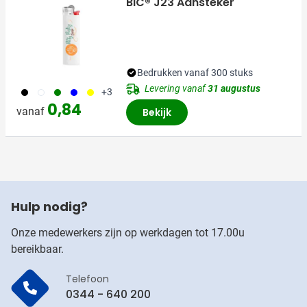
BIC® J23 Aansteker
Bedrukken vanaf 300 stuks
Levering vanaf
31 augustus
001
310
004
005
006
+3
0,84
vanaf
Bekijk
Hulp nodig?
Onze medewerkers zijn op werkdagen tot 17.00u
bereikbaar.
Telefoon
0344 - 640 200