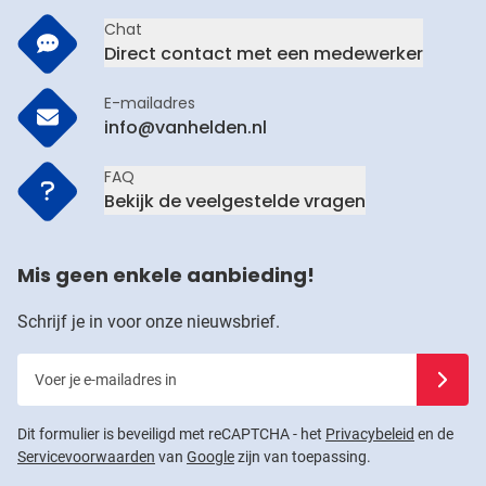
Chat
Direct contact met een medewerker
E-mailadres
info@vanhelden.nl
FAQ
Bekijk de veelgestelde vragen
Mis geen enkele aanbieding!
Schrijf je in voor onze nieuwsbrief.
Voer je e-mailadres in
Schrijf j
Dit formulier is beveiligd met reCAPTCHA - het
Privacybeleid
en de
Servicevoorwaarden
van
Google
zijn van toepassing.