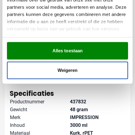
Gratis digitaal voorbeeld van je
partners voor social media, adverteren en analyse. Deze
bedrukte rugzak
partners kunnen deze gegevens combineren met andere
Wil je weten hoe jouw logo eruit ziet op deze rPET
informatie die u aan ze heeft verstrekt of die ze hebben
rugzak? Vraag een digitaal voorbeeld aan en kom niet
verzameld op basis van uw gebruik van hun services.
voor verrassingen te staan. Heb je nog vragen over
bedrukkingsmogelijkheden of wil je advies? Neem
contact met ons op - we denken graag met je mee!
Alles toestaan
Let op: deze populaire rugzakken zijn op basis van
op=op leverbaar, dus wacht niet te lang met bestellen
voor je volgende evenement of promotieactie.
Weigeren
Lees meer
Specificaties
Productnummer
437832
Gewicht
48 gram
Merk
IMPRESSION
Inhoud
3000 ml
Materiaal
Kurk, rPET