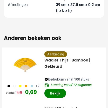
Afmetingen
39 cm x 37.5 cm x 0.2 cm
(l x b x h)
Anderen bekeken ook
Aanbieding
Waaier Thijs | Bamboe |
Gekleurd
Bedrukken vanaf 100 stuks
Levering vanaf
17 augustus
001
002
006
007
018
+2
Normale prijs
Speciale prijs
0,69
1,16
vanaf
Bekijk