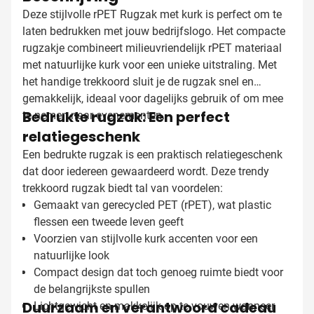
Deze stijlvolle rPET Rugzak met kurk is perfect om te
laten bedrukken met jouw bedrijfslogo. Het compacte
rugzakje combineert milieuvriendelijk rPET materiaal
met natuurlijke kurk voor een unieke uitstraling. Met
het handige trekkoord sluit je de rugzak snel en
gemakkelijk, ideaal voor dagelijks gebruik of om mee
Bedrukte rugzak: Een perfect
te nemen naar evenementen.
relatiegeschenk
Een bedrukte rugzak is een praktisch relatiegeschenk
dat door iedereen gewaardeerd wordt. Deze trendy
trekkoord rugzak biedt tal van voordelen:
Gemaakt van gerecycled PET (rPET), wat plastic
flessen een tweede leven geeft
Voorzien van stijlvolle kurk accenten voor een
natuurlijke look
Compact design dat toch genoeg ruimte biedt voor
de belangrijkste spullen
Duurzaam en verantwoord cadeau
Lichtgewicht en makkelijk op te vouwen wanneer