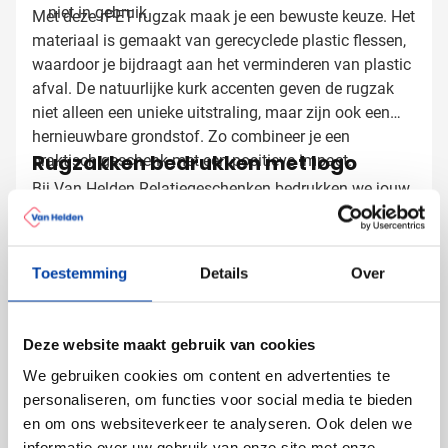
niet in gebruik
Met deze rPET rugzak maak je een bewuste keuze. Het
materiaal is gemaakt van gerecyclede plastic flessen,
waardoor je bijdraagt aan het verminderen van plastic
afval. De natuurlijke kurk accenten geven de rugzak
niet alleen een unieke uitstraling, maar zijn ook een
hernieuwbare grondstof. Zo combineer je een
Rugzakken bedrukken met logo
praktisch geschenk met een positieve impact.
Bij Van Helden Relatiegeschenken bedrukken we jouw
rugzakken precies zoals jij dat wilt:
Met je bedrijfslogo in één of meerdere kleuren
Full color bedrukking voor maximale impact
Toestemming
Details
Over
Met een tekst of slogan die jouw boodschap
onderstreept
Deze website maakt gebruik van cookies
Door je logo of boodschap op deze rugzak te laten
We gebruiken cookies om content en advertenties te
bedrukken, zorg je ervoor dat je merk gezien wordt,
personaliseren, om functies voor social media te bieden
waar de drager ook naartoe gaat.
en om ons websiteverkeer te analyseren. Ook delen we
informatie over uw gebruik van onze site met onze