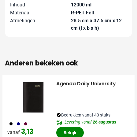
Inhoud
12000 ml
Materiaal
R-PET Felt
Afmetingen
28.5 cm x 37.5 cm x 12
cm (l x b x h)
Anderen bekeken ook
Agenda Daily University
Bedrukken vanaf 40 stuks
Levering vanaf
26 augustus
001
536
010
3,13
vanaf
Bekijk