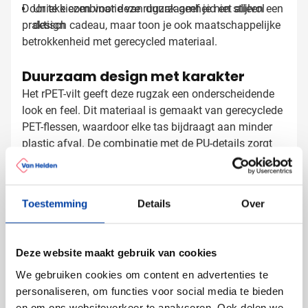
Door te kiezen voor deze rugzak geef je niet alleen een
Unieke combinatie van duurzaamheid en stijlvol
praktisch cadeau, maar toon je ook maatschappelijke
design
betrokkenheid met gerecycled materiaal.
Duurzaam design met karakter
Het rPET-vilt geeft deze rugzak een onderscheidende
look en feel. Dit materiaal is gemaakt van gerecyclede
PET-flessen, waardoor elke tas bijdraagt aan minder
plastic afval. De combinatie met de PU-details zorgt
voor een modern en stijlvol uiterlijk dat past bij diverse
gebruikers - van zakelijke professionals tot studenten.
Rugzakken laten bedrukken met logo
Toestemming
Details
Over
Bij Van Helden Relatiegeschenken bedrukken we jouw
Avery rugzakken precies zoals jij dat wilt:
Met je bedrijfslogo in één of meerdere kleuren
Deze website maakt gebruik van cookies
Met een tekst of slogan die past bij jouw boodschap
We gebruiken cookies om content en advertenties te
Full color bedrukking mogelijk voor maximale
personaliseren, om functies voor social media te bieden
impact
en om ons websiteverkeer te analyseren. Ook delen we