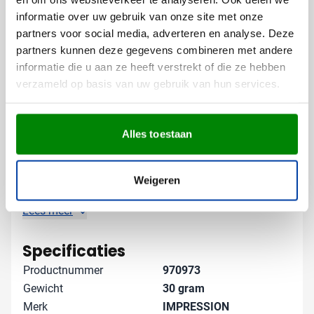
informatie over uw gebruik van onze site met onze
De vilten ondergrond biedt een uitstekend canvas voor
partners voor social media, adverteren en analyse. Deze
jouw logo of boodschap, waardoor je merk extra
partners kunnen deze gegevens combineren met andere
opvalt in het dagelijkse straatbeeld.
informatie die u aan ze heeft verstrekt of die ze hebben
verzameld op basis van uw gebruik van hun services.
Gratis digitaal voorbeeld van je
bedrukte rugzak
Benieuwd hoe jouw logo eruitziet op deze vilten
Alles toestaan
rugzak? Vraag vrijblijvend een digitaal voorbeeld aan
zodat je precies weet wat je kunt verwachten. Heb je
speciale wensen voor de bedrukking of wil je advies
Weigeren
over de beste plaatsing van je logo? Neem contact
met ons op - we helpen je graag verder om het
Lees meer
maximale uit je relatiegeschenk te halen.
Specificaties
Productnummer
970973
Gewicht
30 gram
Merk
IMPRESSION