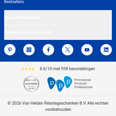
Bestsellers
Meer informatie
Neem contact op met
Van Helden Relatiegeschenken
Pinterest
Instagram
Facebook
Twitter
YouTube
Linke
8.6/10 met 958 beoordelingen
Gemiddeld reviewpercentage is 86
© 2026 Van Helden Relatiegeschenken B.V. Alle rechten
voorbehouden