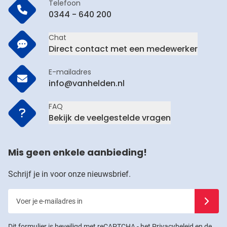
Telefoon
0344 - 640 200
Chat
Direct contact met een medewerker
E-mailadres
info@vanhelden.nl
FAQ
Bekijk de veelgestelde vragen
Mis geen enkele aanbieding!
Schrijf je in voor onze nieuwsbrief.
Voer je e-mailadres in
Schrijf j
Dit formulier is beveiligd met reCAPTCHA - het
Privacybeleid
en de