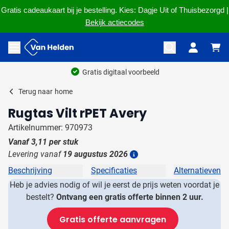
Gratis cadeaukaart bij je bestelling. Kies: Dagje Uit of Thuisbezorgd |
Bekijk actiecodes
Ga naar de inhoud
Menu openen
Gratis digitaal voorbeeld
Terug naar
home
Rugtas Vilt rPET Avery
Artikelnummer: 970973
Vanaf
3,11
per stuk
Levering vanaf
19 augustus 2026
Details
Beschrijving
Specificaties
Alternatieven
Heb je advies nodig of wil je eerst de prijs weten voordat je
bestelt?
Ontvang een gratis offerte binnen 2 uur.
Gratis offerte aanvragen