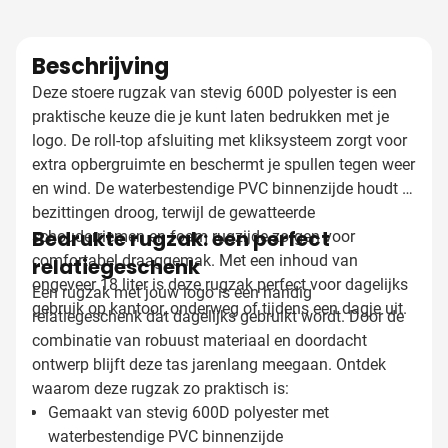
Beschrijving
Deze stoere rugzak van stevig 600D polyester is een
praktische keuze die je kunt laten bedrukken met je
logo. De roll-top afsluiting met kliksysteem zorgt voor
extra opbergruimte en beschermt je spullen tegen weer
en wind. De waterbestendige PVC binnenzijde houdt je
bezittingen droog, terwijl de gewatteerde
Bedrukte rugzak: een perfect
schouderriemen en foam rugzijde zorgen voor
comfortabel draaggemak. Met een inhoud van
relatiegeschenk
ongeveer 18 liter is deze rugzak perfect voor dagelijks
Een rugzak met jouw logo is een handig
gebruik op kantoor, onderweg of tijdens een dagje uit.
relatiegeschenk dat dagelijks gebruikt wordt. Door de
combinatie van robuust materiaal en doordacht
ontwerp blijft deze tas jarenlang meegaan. Ontdek
waarom deze rugzak zo praktisch is:
Gemaakt van stevig 600D polyester met
waterbestendige PVC binnenzijde