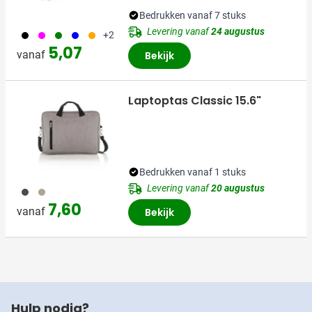
Bedrukken vanaf 7 stuks
Levering vanaf
24 augustus
001
046
004
005
007
+2
5,07
vanaf
Bekijk
Laptoptas Classic 15.6"
Bedrukken vanaf 1 stuks
Levering vanaf
20 augustus
387
003
7,60
vanaf
Bekijk
Hulp nodig?