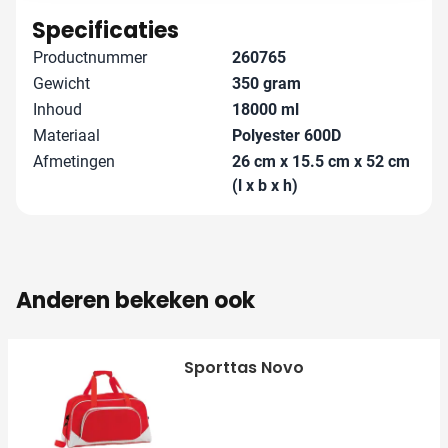
ervoor dat je bedrukte rugzakken snel geleverd
Specificaties
worden.
Productnummer
260765
Gewicht
350 gram
Inhoud
18000 ml
Materiaal
Polyester 600D
Afmetingen
26 cm x 15.5 cm x 52 cm
(l x b x h)
Anderen bekeken ook
Sporttas Novo