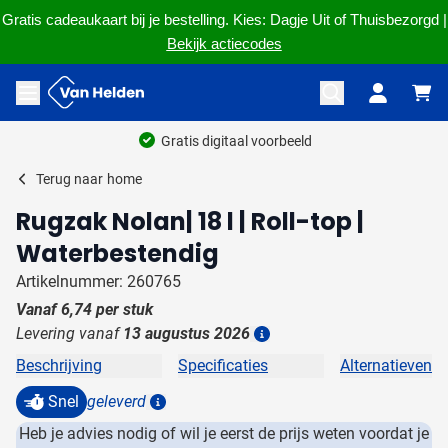
Gratis cadeaukaart bij je bestelling. Kies: Dagje Uit of Thuisbezorgd |
Bekijk actiecodes
Ga naar de inhoud
Menu openen
Gratis digitaal voorbeeld
Terug naar
home
Rugzak Nolan| 18 l | Roll-top |
Waterbestendig
Artikelnummer: 260765
Vanaf
6,74
per stuk
Levering vanaf
13 augustus 2026
Details
Beschrijving
Specificaties
Alternatieven
Snel
geleverd
Details
Heb je advies nodig of wil je eerst de prijs weten voordat je