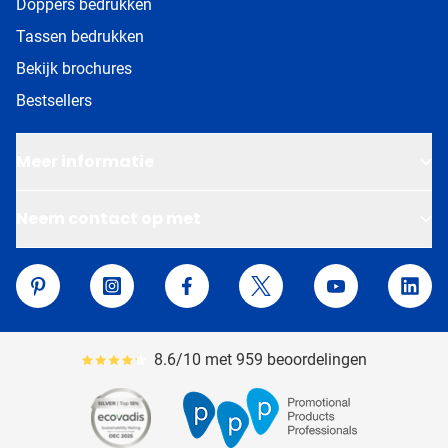
Doppers bedrukken
Tassen bedrukken
Bekijk brochures
Bestsellers
Meer informatie
Neem contact op met
Van Helden Relatiegeschenken
Pinterest
Instagram
Facebook
Twitter
YouTube
Linke
8.6/10 met 959 beoordelingen
Gemiddeld reviewpercentage is 86