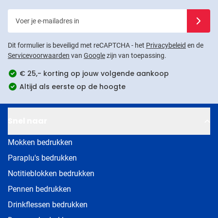
Voer je e-mailadres in
Schrijf j
Dit formulier is beveiligd met reCAPTCHA - het
Privacybeleid
en de
Servicevoorwaarden
van
Google
zijn van toepassing.
€ 25,- korting op jouw volgende aankoop
Altijd als eerste op de hoogte
Snel naar
Mokken bedrukken
Paraplu's bedrukken
Notitieblokken bedrukken
Pennen bedrukken
Drinkflessen bedrukken