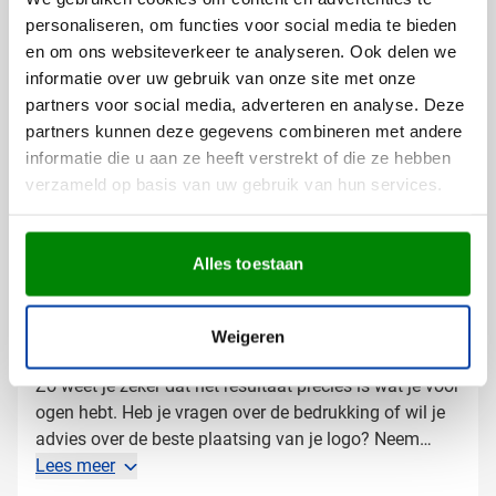
pakken. Door de nylon voering en sterke constructie is
rugzak met jouw logo voor maximale zichtbaarheid.
personaliseren, om functies voor social media te bieden
deze tas bestand tegen intensief gebruik.
Je hebt verschillende mogelijkheden:
en om ons websiteverkeer te analyseren. Ook delen we
Met je bedrijfslogo in één of meer kleuren
informatie over uw gebruik van onze site met onze
Met een tekst of slogan voor extra impact
partners voor social media, adverteren en analyse. Deze
partners kunnen deze gegevens combineren met andere
De bedrukking op het polyester materiaal zorgt voor
informatie die u aan ze heeft verstrekt of die ze hebben
een professionele uitstraling die opvalt en lang mooi
verzameld op basis van uw gebruik van hun services.
blijft. Laat jouw logo stralen op deze praktische
rugzak en maak indruk bij elke gelegenheid.
Alles toestaan
Gratis digitaal voorbeeld van je
bedrukte rugzak
Wil je vooraf zien hoe jouw logo eruit ziet op deze
Weigeren
rugzak? Vraag dan een gratis digitaal voorbeeld aan.
Zo weet je zeker dat het resultaat precies is wat je voor
ogen hebt. Heb je vragen over de bedrukking of wil je
advies over de beste plaatsing van je logo? Neem
gerust contact met ons op. We helpen je graag om
Lees meer
samen tot het beste resultaat te komen en zorgen