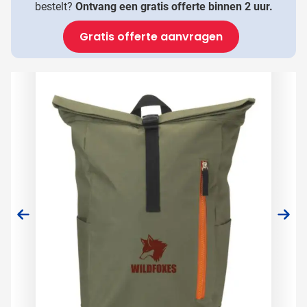
bestelt?
Ontvang een gratis offerte binnen 2 uur.
Gratis offerte aanvragen
Hoofdafbeelding
Klik om afbeelding op volledig scherm te bekijken