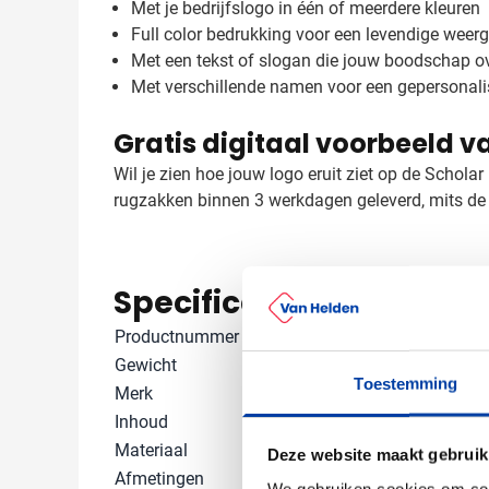
Met je bedrijfslogo in één of meerdere kleuren
Full color bedrukking voor een levendige weer
Met een tekst of slogan die jouw boodschap o
Met verschillende namen voor een gepersonal
Gratis digitaal voorbeeld v
Wil je zien hoe jouw logo eruit ziet op de Schola
rugzakken binnen 3 werkdagen geleverd, mits de d
Specificaties
Productnummer
7097
Gewicht
33 gram
Toestemming
Merk
IMPRESSION
Inhoud
5000 ml
Materiaal
Polyester 210
Deze website maakt gebruik
Afmetingen
41 cm x 34.5 c
We gebruiken cookies om cont