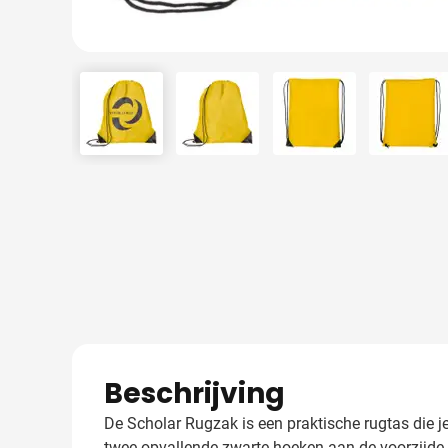
View larger image
View larger image
View larger image
View 
Beschrijving
De Scholar Rugzak is een praktische rugtas die j
twee opvallende zwarte hoeken aan de voorzijde di