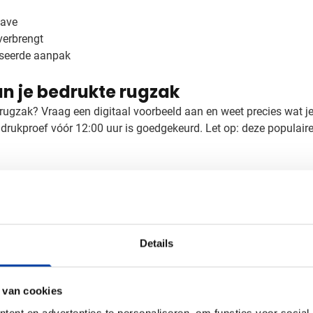
gave
verbrengt
iseerde aanpak
an je bedrukte rugzak
r rugzak? Vraag een digitaal voorbeeld aan en weet precies wat je
rukproef vóór 12:00 uur is goedgekeurd. Let op: deze populaire r
Details
D
 van cookies
m x 0.2 cm (l x b x h)
ent en advertenties te personaliseren, om functies voor social