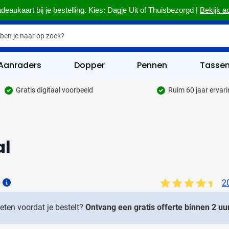
deaukaart bij je bestelling. Kies: Dagje Uit of Thuisbezorgd |
Bekijk a
Aanraders
Dopper
Pennen
Tasse
Gratis digitaal voorbeeld
Ruim 60 jaar ervar
hrijfwaren categorie
kelijk & Kantoor categorie
al
rinkwaren categorie
eggevertjes categorie
ultimedia categorie
6
2
Details
assen categorie
weten voordat je bestelt?
Ontvang een gratis offerte binnen 2 uur
reedschap & Veiligheid categorie