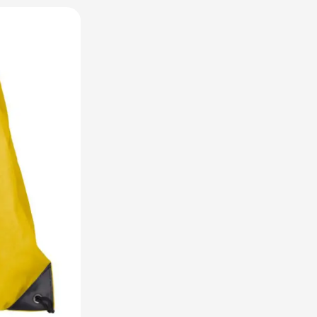
utdoor categorie
ome & Wellness categorie
en & Tafelen categorie
inderen categorie
leding categorie
uurzaam categorie
spiratie categorie
ties & overig categorie