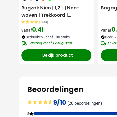
Rugzak Nico | 1,2 L | Non-
Bagage
woven | Trekkoord |
Lichtgewicht
(34)
0,41
0
vanaf
vanaf
Bedrukken vanaf 100 stuks
Bedruk
Levering vanaf
12 augustus
Lever
Bekijk product
Beoordelingen
9/10
(20 beoordelingen)
Gemiddelde beoordeling: 9 van 10
5