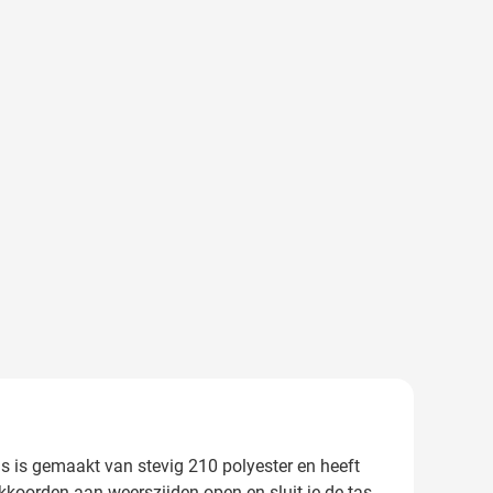
as is gemaakt van stevig 210 polyester en heeft
ekkoorden aan weerszijden open en sluit je de tas