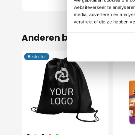
websiteverkeer te analyseren
media, adverteren en analys
verstrekt of die ze hebben v
Anderen bekeken ook
Bestseller
001
002
005
007
019
002