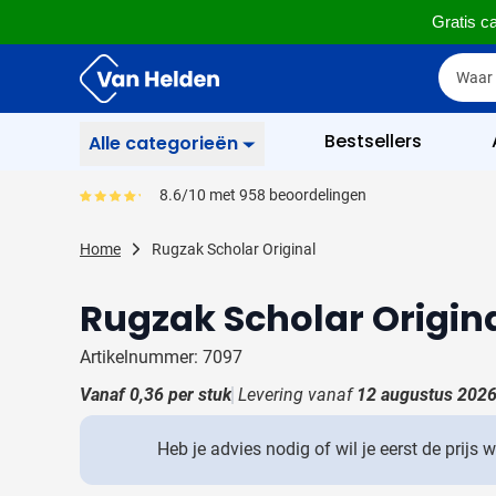
Gratis ca
Ga naar de inhoud
Zoek
Zoek
Sla menu over
Bestsellers
Alle categorieën
Schrijfwaren
8.6/10 met 958 beoordelingen
Gemiddeld reviewpercentage is 86
Toon submenu voor Sc
Zakelijk & Kantoor
Home
Rugzak Scholar Original
Toon submenu voor Za
Drinkwaren
Rugzak Scholar Origin
Toon submenu voor D
Weggevertjes
Toon submenu voor W
Artikelnummer: 7097
Multimedia
Vanaf
0,36
per stuk
Levering vanaf
Toon submenu voor M
12 augustus 202
Tassen
Toon submenu voor T
Heb je advies nodig of wil je eerst de prijs 
Gereedschap & Veiligheid
Toon submenu voor Ge