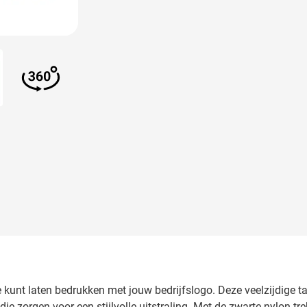
larger image
View larger image
e kunt laten bedrukken met jouw bedrijfslogo. Deze veelzijdige t
e zorgen voor een stijlvolle uitstraling. Met de zwarte nylon tr