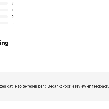
7
1
0
0
ding
zen dat je zo tevreden bent! Bedankt voor je review en feedback. 