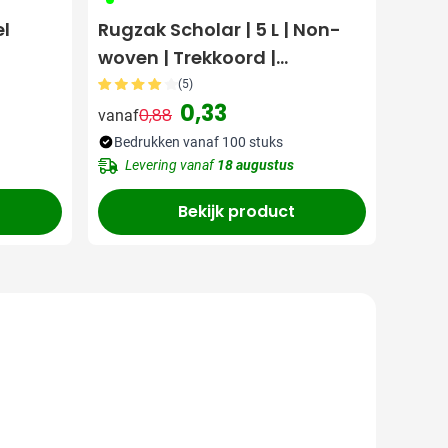
l
Rugzak Scholar | 5 L | Non-
woven | Trekkoord |
Lichtgewicht
(5)
0,33
0,88
vanaf
Normale prijs
Speciale prijs
Bedrukken vanaf 100 stuks
Levering vanaf
18 augustus
Bekijk product