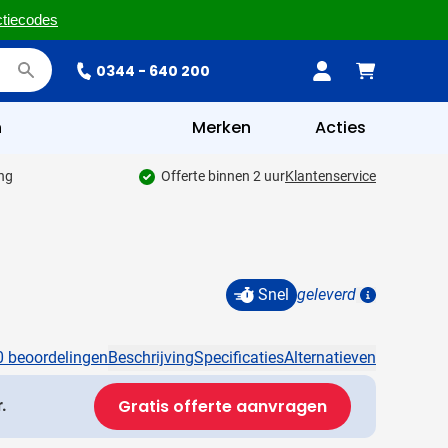
ctiecodes
0344 - 640 200
n
Merken
Acties
ing
Offerte binnen 2 uur
Klantenservice
Snel
geleverd
Details
0 beoordelingen
Beschrijving
Specificaties
Alternatieven
Gratis offerte aanvragen
.