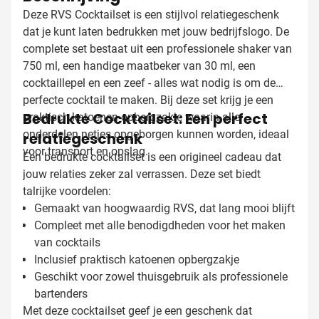
Deze RVS Cocktailset is een stijlvol relatiegeschenk
dat je kunt laten bedrukken met jouw bedrijfslogo. De
complete set bestaat uit een professionele shaker van
750 ml, een handige maatbeker van 30 ml, een
cocktaillepel en een zeef - alles wat nodig is om de
perfecte cocktail te maken. Bij deze set krijg je een
Bedrukte Cocktailset: Een perfect
praktisch katoenen opbergzakje waarin alle
onderdelen netjes opgeborgen kunnen worden, ideaal
relatiegeschenk
voor transport en opslag.
Een bedrukte cocktailset is een origineel cadeau dat
jouw relaties zeker zal verrassen. Deze set biedt
talrijke voordelen:
Gemaakt van hoogwaardig RVS, dat lang mooi blijft
Compleet met alle benodigdheden voor het maken
van cocktails
Inclusief praktisch katoenen opbergzakje
Geschikt voor zowel thuisgebruik als professionele
bartenders
Met deze cocktailset geef je een geschenk dat