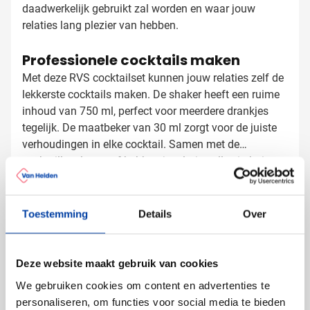
daadwerkelijk gebruikt zal worden en waar jouw
relaties lang plezier van hebben.
Professionele cocktails maken
Met deze RVS cocktailset kunnen jouw relaties zelf de
lekkerste cocktails maken. De shaker heeft een ruime
inhoud van 750 ml, perfect voor meerdere drankjes
tegelijk. De maatbeker van 30 ml zorgt voor de juiste
verhoudingen in elke cocktail. Samen met de
cocktaillepel en zeef hebben je relaties alles in huis
Cocktailset bedrukken met logo
voor de perfecte mix van ingrediënten.
Bij Van Helden Relatiegeschenken bedrukken we jouw
cocktailset precies zoals jij dat wilt:
Toestemming
Details
Over
Met je bedrijfslogo in één of meer kleuren
Full color bedrukking mogelijk voor een levendig
resultaat
Deze website maakt gebruik van cookies
Met een tekst of slogan voor extra impact
We gebruiken cookies om content en advertenties te
personaliseren, om functies voor social media te bieden