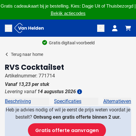
Gratis cadeaukaart bij je bestelling. Kies: Dagje Uit of Thuisbezorgd |
Bekijk actiecodes
Ga naar de inhoud
Menu openen
Gratis digitaal voorbeeld
Terug naar
home
RVS Cocktailset
Artikelnummer: 771714
Vanaf
13,23
per stuk
Levering vanaf
14 augustus 2026
Details
Beschrijving
Specificaties
Alternatieven
Heb je advies nodig of wil je eerst de prijs weten voordat je
bestelt?
Ontvang een gratis offerte binnen 2 uur.
Gratis offerte aanvragen