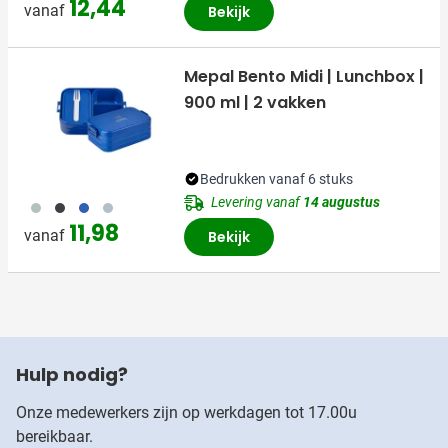
12,44
vanaf
Bekijk
Mepal Bento Midi | Lunchbox |
900 ml | 2 vakken
Bedrukken vanaf 6 stuks
Levering vanaf
14 augustus
484
001
005
726
11,98
vanaf
Bekijk
Hulp nodig?
Onze medewerkers zijn op werkdagen tot 17.00u
bereikbaar.