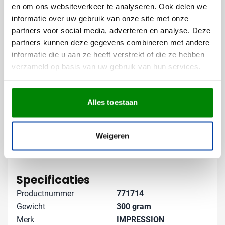
Door jouw logo of boodschap op deze stijlvolle
en om ons websiteverkeer te analyseren. Ook delen we
cocktailset te laten bedrukken, creëer je een blijvende
informatie over uw gebruik van onze site met onze
herinnering bij je relaties. Elke keer dat zij een drankje
partners voor social media, adverteren en analyse. Deze
mixen, komt jouw merk positief onder de aandacht.
partners kunnen deze gegevens combineren met andere
informatie die u aan ze heeft verstrekt of die ze hebben
Gratis digitaal voorbeeld van je
verzameld op basis van uw gebruik van hun services.
bedrukte cocktailset
Benieuwd hoe jouw logo eruitziet op deze RVS
cocktailset? Vraag een gratis digitaal voorbeeld aan
Alles toestaan
en zie direct het resultaat. Zo weet je precies wat je
kunt verwachten voordat je bestelt. Neem contact met
Weigeren
ons op voor de mogelijkheden - we denken graag met
je mee over hoe jouw bedrukte cocktailset optimaal tot
Lees meer
zijn recht komt.
Specificaties
Productnummer
771714
Gewicht
300 gram
Merk
IMPRESSION