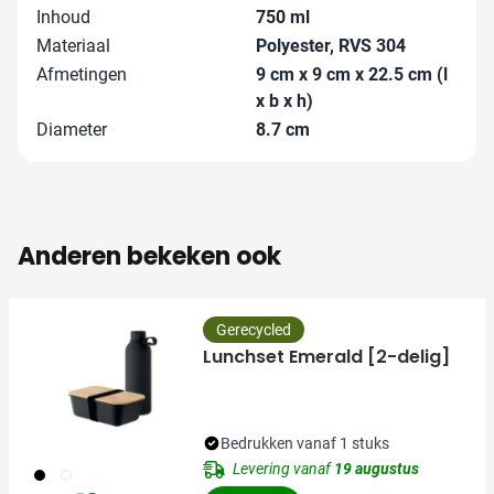
Inhoud
750 ml
Materiaal
Polyester, RVS 304
Afmetingen
9 cm x 9 cm x 22.5 cm (l
x b x h)
Diameter
8.7 cm
Anderen bekeken ook
Gerecycled
Lunchset Emerald [2-delig]
Bedrukken vanaf 1 stuks
Levering vanaf
19 augustus
001
002