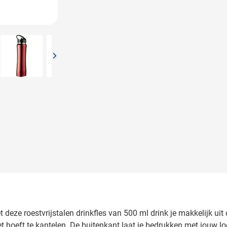
arger image
View larger image
View larger image
View larger image
deze roestvrijstalen drinkfles van 500 ml drink je makkelijk uit 
iet hoeft te kantelen. De buitenkant laat je bedrukken met jouw l