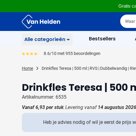
Gratis ca
Ga naar de inhoud
Zoek
Zoek
Sla menu over
Bestsellers
Alle categorieën
Schrijfwaren
8.6/10 met 955 beoordelingen
Gemiddeld reviewpercentage is 86
Toon submenu voor Sc
Zakelijk & Kantoor
Home
Drinkfles Teresa | 500 ml | RVS | Dubbelwandig | Rie
Toon submenu voor Za
Drinkwaren
Drinkfles Teresa | 500 
Toon submenu voor D
Weggevertjes
Toon submenu voor W
Artikelnummer: 6535
Multimedia
Vanaf
6,93
per stuk
Levering vanaf
14 augustus 202
Toon submenu voor M
Tassen
Toon submenu voor T
Heb je advies nodig of wil je eerst de prijs 
Gereedschap & Veiligheid
Toon submenu voor Ge