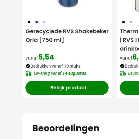
001
023
032
001
032
Gerecyclede RVS Shakebeker
Thermo
Orla [750 ml]
| RVS 
drinkb
5,54
6
vanaf
vanaf
Bedrukken vanaf 10 stuks
Bedruk
Levering vanaf
14 augustus
Lever
Bekijk product
Beoordelingen