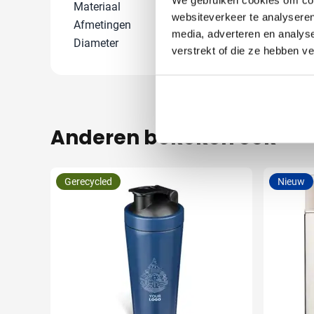
Materiaal
PP, RVS 201, S
websiteverkeer te analyseren
Afmetingen
27.3 cm (h)
media, adverteren en analys
Diameter
7.1 cm
verstrekt of die ze hebben v
Anderen bekeken ook
Gerecycled
Nieuw