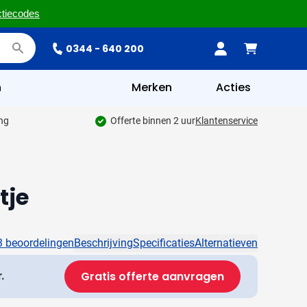
ctiecodes
0344 - 640 200
n
Merken
Acties
ing
Offerte binnen 2 uur
Klantenservice
tje
3 beoordelingen
Beschrijving
Specificaties
Alternatieven
Gratis offerte aanvragen
.