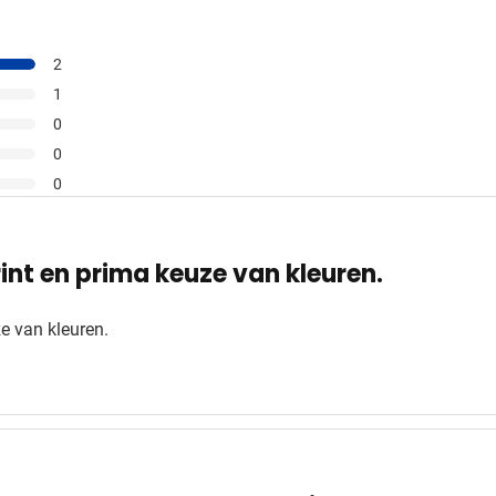
2
1
0
0
0
rint en prima keuze van kleuren.
ze van kleuren.