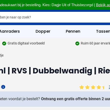
deaukaart bij je bestelling. Kies: Dagje Uit of Thuisbezorgd |
Bekijk a
Aanraders
Dopper
Pennen
Tasse
Gratis digitaal voorbeeld
Ruim 60 jaar ervar
hrijfwaren categorie
tje
kelijk & Kantoor categorie
ml | RVS | Dubbelwandig | Rie
rinkwaren categorie
eggevertjes categorie
6
ultimedia categorie
Details
assen categorie
weten voordat je bestelt?
Ontvang een gratis offerte binnen 2 uur
reedschap & Veiligheid categorie