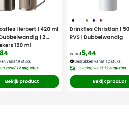
001
002
003
536
010
sfles Herbert | 420 ml
Drinkfles Christian | 5
| Dubbelwandig | 2
RVS | Dubbelwandig
ekers 150 ml
,84
5,44
vanaf
ken vanaf 9 stuks
Bedrukken vanaf 12 stuks
ing vanaf
12 augustus
Levering vanaf
12 augustus
Bekijk product
Bekijk product