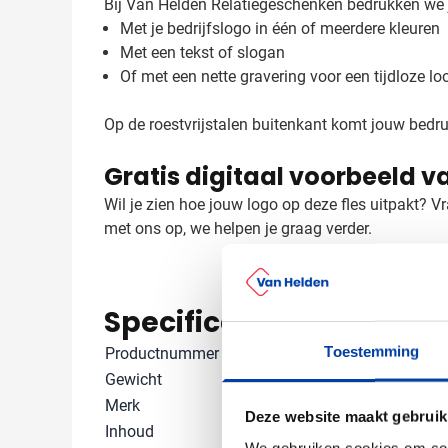
Bij Van Helden Relatiegeschenken bedrukken we 
Met je bedrijfslogo in één of meerdere kleuren
Met een tekst of slogan
Of met een nette gravering voor een tijdloze lo
Op de roestvrijstalen buitenkant komt jouw bedruk
Gratis digitaal voorbeeld va
Wil je zien hoe jouw logo op deze fles uitpakt? V
met ons op, we helpen je graag verder.
Specificaties
Toestemming
Productnummer
6535
Gewicht
381 gram
Merk
IMPRESSION
Deze website maakt gebruik
Inhoud
500 ml
We gebruiken cookies om cont