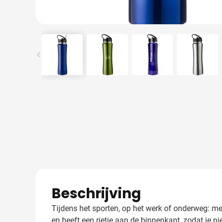
View larger image
View larger image
View larger image
View l
Beschrijving
Tijdens het sporten, op het werk of onderweg: met 
en heeft een rietje aan de binnenkant, zodat je n