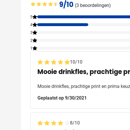
9/10
(3 beoordelingen)
Gemiddelde beoordeling: 9 van 10
5
4
3
2
1
10
/
10
Mooie drinkfles, prachtige p
Mooie drinkfles, prachtige print en prima keu
Geplaatst op 9/30/2021
8
/
10