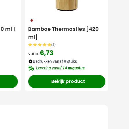
011
00 ml |
Bamboe Thermosfles [420
ml]
(2)
6,73
vanaf
Bedrukken vanaf 9 stuks
Levering vanaf
14 augustus
Bekijk product