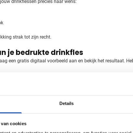
jouw drinkflessen precies naar wens:
ok
king strak tot zijn recht.
n je bedrukte drinkfles
raag een gratis digitaal voorbeeld aan en bekijk het resultaat. 
Details
 van cookies
ent en advertenties te personaliseren, om functies voor social