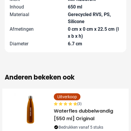
Inhoud
650 ml
Materiaal
Gerecycled RVS, PS,
Silicone
Afmetingen
0 cm x 0 cm x 22.5 cm (l
x b x h)
Diameter
6.7 cm
Anderen bekeken ook
Uitverkoop
(3)
Waterfles dubbelwandig
[550 ml] Original
Bedrukken vanaf 5 stuks