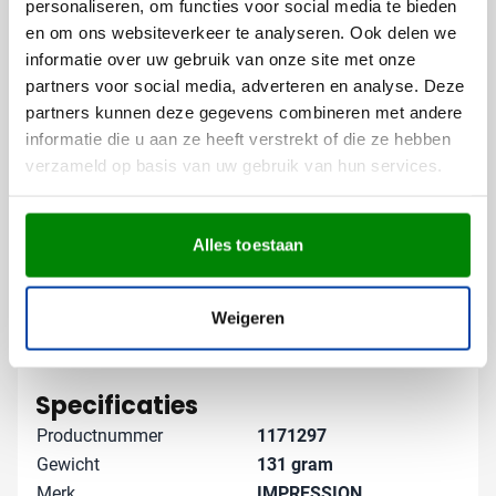
personaliseren, om functies voor social media te bieden
Met een tekst of slogan
en om ons websiteverkeer te analyseren. Ook delen we
Of met een nette gravering voor een tijdloze look
informatie over uw gebruik van onze site met onze
partners voor social media, adverteren en analyse. Deze
Op de roestvrijstalen buitenkant komt jouw bedrukking
partners kunnen deze gegevens combineren met andere
strak tot zijn recht.
informatie die u aan ze heeft verstrekt of die ze hebben
verzameld op basis van uw gebruik van hun services.
Gratis digitaal voorbeeld van je
bedrukte drinkfles
Wil je zien hoe jouw logo op deze fles uitpakt? Vraag
Alles toestaan
een gratis digitaal voorbeeld aan en bekijk het
resultaat. Heb je vragen over de bedrukking? Neem
contact met ons op, we helpen je graag verder.
Weigeren
Lees meer
Specificaties
Productnummer
1171297
Gewicht
131 gram
Merk
IMPRESSION