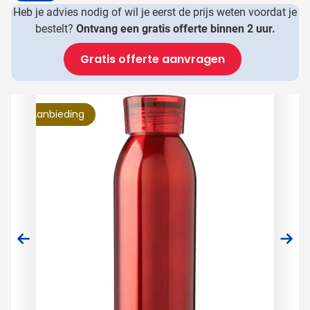
Details
Heb je advies nodig of wil je eerst de prijs weten voordat je
bestelt?
Ontvang een gratis offerte binnen 2 uur.
Gratis offerte aanvragen
Hoofdafbeelding
Klik om afbeelding op volledig scherm te bekijken
Aanbieding