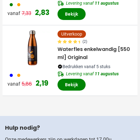
Levering vanaf
11 augustus
004
007
Normale prijs
Speciale prijs
2,83
7,33
vanaf
Bekijk
Uitverkoop
(2)
Waterfles enkelwandig [550
ml] Original
Bedrukken vanaf 5 stuks
Levering vanaf
11 augustus
005
007
Normale prijs
Speciale prijs
2,19
5,86
vanaf
Bekijk
Hulp nodig?
Onze medewerkers zijn op werkdagen tot 17.00u