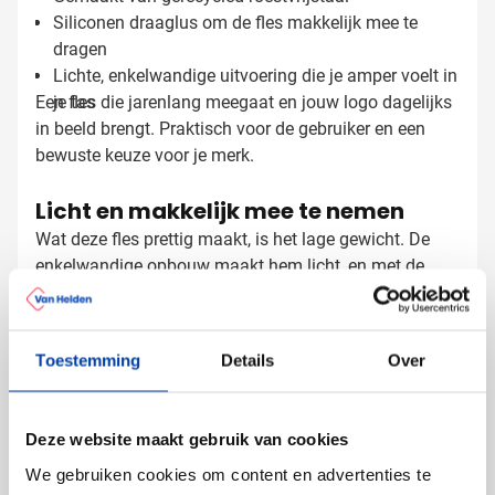
Siliconen draaglus om de fles makkelijk mee te
dragen
Lichte, enkelwandige uitvoering die je amper voelt in
Een fles die jarenlang meegaat en jouw logo dagelijks
je tas
in beeld brengt. Praktisch voor de gebruiker en een
bewuste keuze voor je merk.
Licht en makkelijk mee te nemen
Wat deze fles prettig maakt, is het lage gewicht. De
enkelwandige opbouw maakt hem licht, en met de
siliconen lus haak je hem zo aan een tas of vinger.
Ideaal voor school, werk of een dagje op pad. De brede
opening maakt het makkelijk om de fles te vullen en
Toestemming
Details
Over
schoon te maken. Door het lichte gewicht draag je
Drinkfles bedrukken met logo
hem moeiteloos mee, of je nu naar je werk gaat of een
rondje gaat wandelen.
Bij Van Helden Relatiegeschenken bedrukken we jouw
Deze website maakt gebruik van cookies
drinkflessen precies naar wens:
We gebruiken cookies om content en advertenties te
Met je bedrijfslogo in één of meerdere kleuren