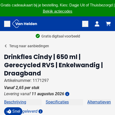
Gratis cadeaukaart bij je bestelling. Kies: Dagje Uit of Thuisbezorgd |
Bekijk actiecodes
Ga naar de inhoud
Menu openen
Gratis digitaal voorbeeld
Terug naar
aanbiedingen
Drinkfles Cindy | 650 ml |
Gerecycled RVS | Enkelwandig |
Draagband
Artikelnummer: 1171297
Vanaf
2,65
per stuk
Levering vanaf
11 augustus 2026
Details
Beschrijving
Specificaties
Alternatieven
Snel
geleverd