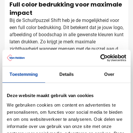
Full color bedrukking voor maximale
impact
Bij de Schuifpuzzel Shift heb je de mogelijkheid voor
een full color bedrukking. Dit betekent dat je jouw logo,
afbeelding of boodschap in alle gewenste kleuren kunt
laten drukken. Zo krijgt je merk maximale
zichtbaarheid wanneer mensen met de puzzel aan de
slag gaan.
Schuifpuzzels laten bedrukken met
logo
Toestemming
Details
Over
Bij Van Helden Relatiegeschenken bedrukken we jouw
schuifpuzzels precies zoals jij dat wilt:
Met je bedrijfslogo in full color
Deze website maakt gebruik van cookies
Met een speciale boodschap of actie
We gebruiken cookies om content en advertenties te
Als onderdeel van een campagne of evenement
personaliseren, om functies voor social media te bieden
en om ons websiteverkeer te analyseren. Ook delen we
Door het grote bedrukkingsoppervlak komt je merk
informatie over uw gebruik van onze site met onze
optimaal tot zijn recht. Onze ervaren drukkers zorgen