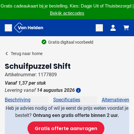
Gratis cadeaukaart bij je bestelling. Kies: Dagje Uit of Thuisbezorgd |
Bekijk actiecodes
Ga naar de inhoud
Menu openen
Gratis digitaal voorbeeld
Terug naar
home
Schuifpuzzel Shift
Artikelnummer: 1177809
Vanaf
1,37
per stuk
Levering vanaf
14 augustus 2026
Details
Beschrijving
Specificaties
Alternatieven
Heb je advies nodig of wil je eerst de prijs weten voordat je
bestelt?
Ontvang een gratis offerte binnen 2 uur.
Gratis offerte aanvragen