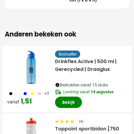
Anderen bekeken ook
Bestseller
Drinkfles Active | 500 ml |
Gerecycled | Draaglus
Bedrukken vanaf 15 stuks
Levering vanaf
14 augustus
001
002
005
006
017
+3
1,51
vanaf
Bekijk
(4)
Toppoint sportbidon [750