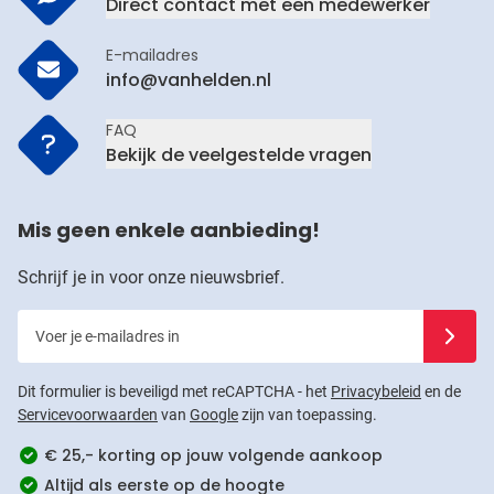
Direct contact met een medewerker
E-mailadres
info@vanhelden.nl
FAQ
Bekijk de veelgestelde vragen
Mis geen enkele aanbieding!
Schrijf je in voor onze nieuwsbrief.
Voer je e-mailadres in
Schrijf j
Dit formulier is beveiligd met reCAPTCHA - het
Privacybeleid
en de
Servicevoorwaarden
van
Google
zijn van toepassing.
€ 25,- korting op jouw volgende aankoop
Altijd als eerste op de hoogte