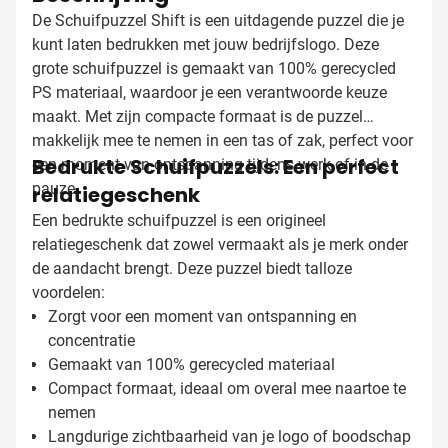
De Schuifpuzzel Shift is een uitdagende puzzel die je
kunt laten bedrukken met jouw bedrijfslogo. Deze
grote schuifpuzzel is gemaakt van 100% gerecycled
PS materiaal, waardoor je een verantwoorde keuze
maakt. Met zijn compacte formaat is de puzzel
makkelijk mee te nemen in een tas of zak, perfect voor
Bedrukte Schuifpuzzels: Een perfect
een moment van ontspanning tijdens werk of in de
pauze.
relatiegeschenk
Een bedrukte schuifpuzzel is een origineel
relatiegeschenk dat zowel vermaakt als je merk onder
de aandacht brengt. Deze puzzel biedt talloze
voordelen:
Zorgt voor een moment van ontspanning en
concentratie
Gemaakt van 100% gerecycled materiaal
Compact formaat, ideaal om overal mee naartoe te
nemen
Langdurige zichtbaarheid van je logo of boodschap