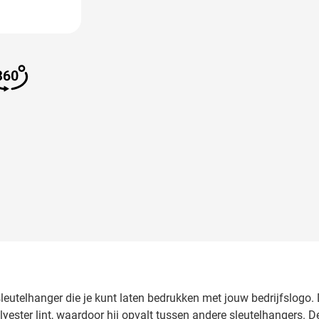
 image
View larger image
 sleutelhanger die je kunt laten bedrukken met jouw bedrijfslog
yester lint, waardoor hij opvalt tussen andere sleutelhangers. D