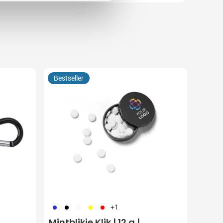
Bestseller
023
001
002
006
008
+1
Mintblikje Klik | 12 g |