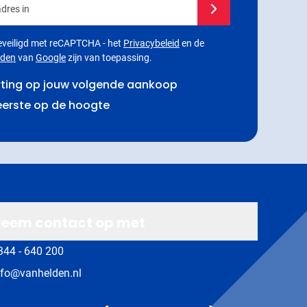
 beveiligd met reCAPTCHA - het
Privacybeleid
en de
rden
van
Google
zijn van toepassing.
rting op jouw volgende aankoop
 eerste op de hoogte
eem contact op met
344 - 640 200
nfo@vanhelden.nl