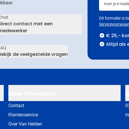
ikbaar.
Chat
Dit formulier is
Direct contact met een
Servicevoorwaa
medewerker
€ 25,- ko
Altijd als
FAQ
Bekijk de veelgestelde vragen
Meer informatie
N
Contact
0
Klantenservice
i
Over Van Helden