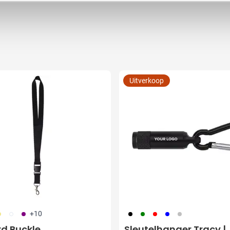
Uitverkoop
13
002
024
001
004
008
948
032
+10
d Buckle
Sleutelhanger Tracy |