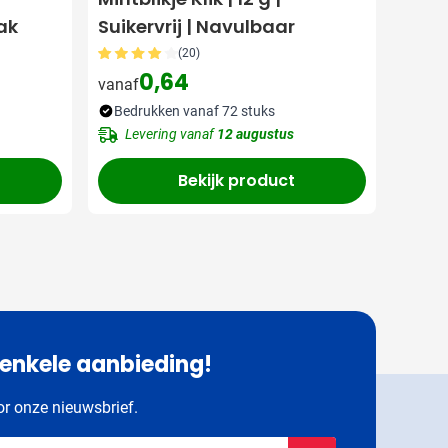
ak
Suikervrij | Navulbaar
(20)
0,64
vanaf
Bedrukken vanaf 72 stuks
Levering vanaf
12 augustus
Bekijk product
 enkele aanbieding!
oor onze nieuwsbrief.
dres in
Schrijf je in voor onze