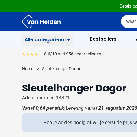
Gratis ca
Ga naar de inhoud
Zoek
Zoek
Sla menu over
Bestsellers
Alle categorieën
Schrijfwaren
8.6/10 met 958 beoordelingen
Gemiddeld reviewpercentage is 86
Toon submenu voor Sc
Zakelijk & Kantoor
Home
Sleutelhanger Dagor
Toon submenu voor Za
Drinkwaren
Sleutelhanger Dagor
Toon submenu voor D
Weggevertjes
Toon submenu voor W
Artikelnummer: 14321
Multimedia
Vanaf
0,64
per stuk
Levering vanaf
21 augustus 202
Toon submenu voor M
Tassen
Toon submenu voor T
Heb je advies nodig of wil je eerst de prijs 
Gereedschap & Veiligheid
Toon submenu voor Ge