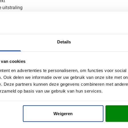
rkt
 uitstraling
n glanzende, driedimensionale uitstraling die direct opvalt en in
an je bedrukte sleutelhanger
Details
utelhanger? Vraag vrijblijvend een digitaal voorbeeld aan en zie
o? Neem contact met ons op - we helpen je graag verder met een
 van cookies
ent en advertenties te personaliseren, om functies voor social
. Ook delen we informatie over uw gebruik van onze site met on
e. Deze partners kunnen deze gegevens combineren met andere i
erzameld op basis van uw gebruik van hun services.
ster
m x 6 cm (l x b x h)
Weigeren