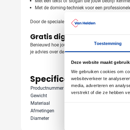
Met een tekst of slogan die jouw bedrijf kenme
Met de doming-techniek voor een professionele
Door de speciale doming-techniek krijgt je logo ee
Gratis digitaal voorbeeld v
Toestemming
Benieuwd hoe jouw logo eruit ziet op de Dagor sle
je advies over de beste bedrukking voor jouw log
Deze website maakt gebruik
We gebruiken cookies om cont
Specificaties
websiteverkeer te analyseren
media, adverteren en analys
Productnummer
14321
verstrekt of die ze hebben v
Gewicht
29 gram
Materiaal
Metaal, Polye
Afmetingen
2.7 cm x 0.6 c
Diameter
0 cm