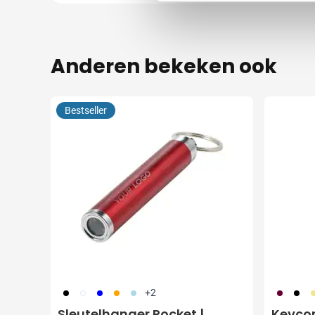
Anderen bekeken ook
Bestseller
001
002
005
007
018
010
001
0
+2
Sleutelhanger Pocket |
Keycor