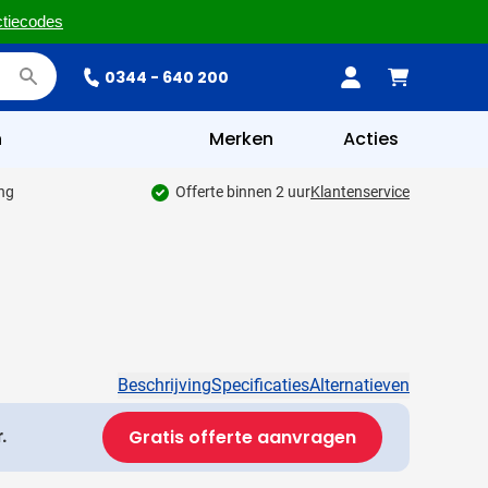
ctiecodes
0344 - 640 200
n
Merken
Acties
ing
Offerte binnen 2 uur
Klantenservice
Beschrijving
Specificaties
Alternatieven
Gratis offerte aanvragen
.