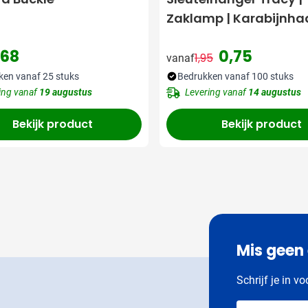
Zaklamp | Karabijnha
,68
0,75
1,95
vanaf
Normale prijs
Speciale prijs
ken vanaf 25 stuks
Bedrukken vanaf 100 stuks
ing vanaf
19 augustus
Levering vanaf
14 augustus
Bekijk product
Bekijk product
Mis geen
Schrijf je in v
Voer je e-maila