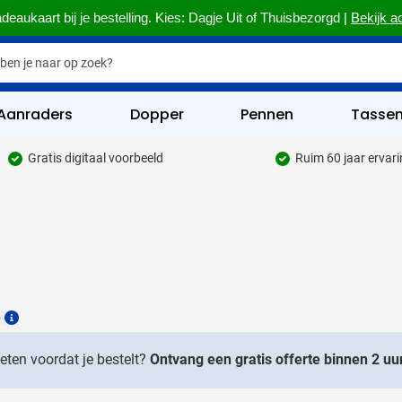
deaukaart bij je bestelling. Kies: Dagje Uit of Thuisbezorgd |
Bekijk a
Aanraders
Dopper
Pennen
Tasse
Gratis digitaal voorbeeld
Ruim 60 jaar ervar
hrijfwaren categorie
kelijk & Kantoor categorie
rinkwaren categorie
eggevertjes categorie
6
ultimedia categorie
Details
assen categorie
weten voordat je bestelt?
Ontvang een gratis offerte binnen 2 uur
reedschap & Veiligheid categorie