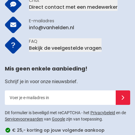
Chat
Direct contact met een medewerker
E-mailadres
info@vanhelden.nl
FAQ
Bekijk de veelgestelde vragen
Mis geen enkele aanbieding!
Schrijf je in voor onze nieuwsbrief.
Voer je e-mailadres in
Schrijf j
Dit formulier is beveiligd met reCAPTCHA - het
Privacybeleid
en de
Servicevoorwaarden
van
Google
zijn van toepassing.
€ 25,- korting op jouw volgende aankoop