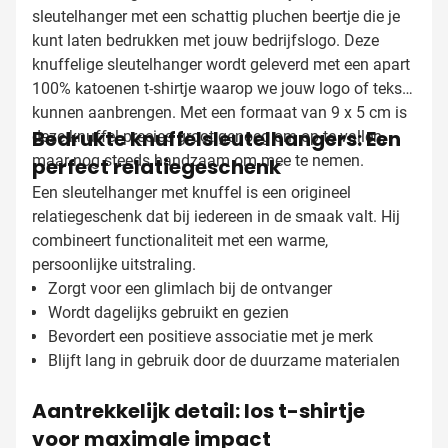
sleutelhanger met een schattig pluchen beertje die je
kunt laten bedrukken met jouw bedrijfslogo. Deze
knuffelige sleutelhanger wordt geleverd met een apart
100% katoenen t-shirtje waarop we jouw logo of tekst
kunnen aanbrengen. Met een formaat van 9 x 5 cm is
Bedrukte knuffelsleutelhangers: Een
deze knuffel precies groot genoeg om op te vallen,
maar nog steeds handzaam om mee te nemen.
perfect relatiegeschenk
Een sleutelhanger met knuffel is een origineel
relatiegeschenk dat bij iedereen in de smaak valt. Hij
combineert functionaliteit met een warme,
persoonlijke uitstraling.
Zorgt voor een glimlach bij de ontvanger
Wordt dagelijks gebruikt en gezien
Bevordert een positieve associatie met je merk
Blijft lang in gebruik door de duurzame materialen
Aantrekkelijk detail: los t-shirtje
voor maximale impact