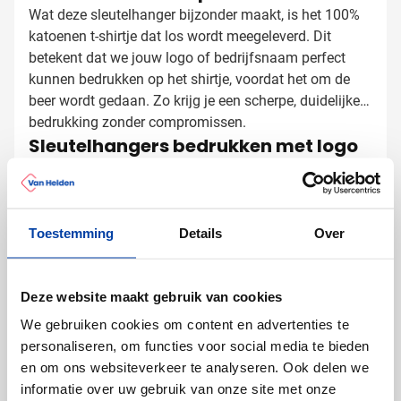
Wat deze sleutelhanger bijzonder maakt, is het 100%
katoenen t-shirtje dat los wordt meegeleverd. Dit
betekent dat we jouw logo of bedrijfsnaam perfect
kunnen bedrukken op het shirtje, voordat het om de
beer wordt gedaan. Zo krijg je een scherpe, duidelijke
bedrukking zonder compromissen.
Sleutelhangers bedrukken met logo
Bij Van Helden Relatiegeschenken zorgen we voor een
professionele bedrukking van jouw Knuffel Nil
sleutelhangers:
Met je bedrijfslogo in één of meerdere kleuren
Toestemming
Details
Over
Met een tekst of slogan naar keuze
Full color bedrukking mogelijk voor maximale
Deze website maakt gebruik van cookies
impact
We gebruiken cookies om content en advertenties te
Het t-shirtje van de knuffel biedt een perfect canvas
personaliseren, om functies voor social media te bieden
voor jouw boodschap, waardoor je logo altijd duidelijk
en om ons websiteverkeer te analyseren. Ook delen we
zichtbaar blijft. Let op: sublimatiebedrukking is
informatie over uw gebruik van onze site met onze