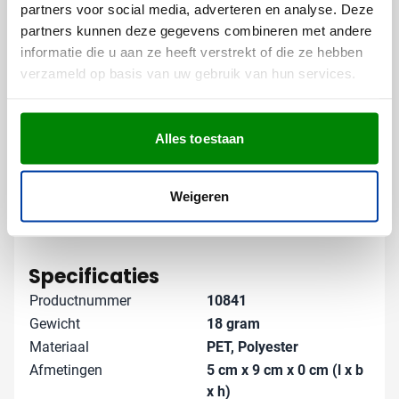
uitsluitend geschikt voor artikelen met een witte
partners voor social media, adverteren en analyse. Deze
ondergrond.
partners kunnen deze gegevens combineren met andere
informatie die u aan ze heeft verstrekt of die ze hebben
Gratis digitaal voorbeeld van je
verzameld op basis van uw gebruik van hun services.
bedrukte sleutelhanger
Wil je eerst zien hoe jouw logo eruitziet op deze
Alles toestaan
knuffelsleutelhanger? Vraag eenvoudig een gratis
digitaal voorbeeld aan. Zo weet je precies wat je kunt
verwachten. Neem contact met ons op voor meer
Weigeren
informatie of persoonlijk advies - we denken graag
met je mee!
Lees meer
Specificaties
Productnummer
10841
Gewicht
18 gram
Materiaal
PET, Polyester
Afmetingen
5 cm x 9 cm x 0 cm (l x b
x h)