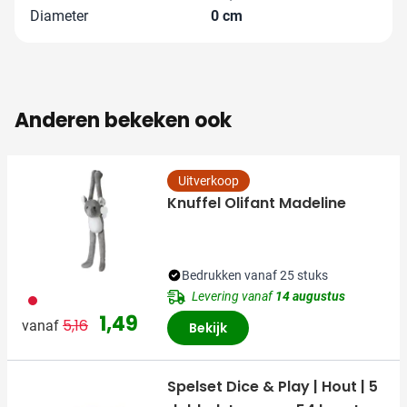
Diameter
0 cm
Anderen bekeken ook
Uitverkoop
Knuffel Olifant Madeline
Bedrukken vanaf 25 stuks
Levering vanaf
14 augustus
009
Normale prijs
Speciale prijs
1,49
5,16
vanaf
Bekijk
Spelset Dice & Play | Hout | 5