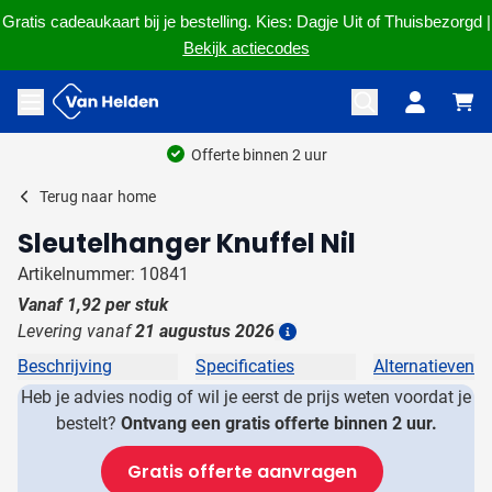
Gratis cadeaukaart bij je bestelling. Kies: Dagje Uit of Thuisbezorgd |
Bekijk actiecodes
Ga naar de inhoud
Menu openen
Offerte binnen 2 uur
Terug naar
home
Sleutelhanger Knuffel Nil
Artikelnummer: 10841
Vanaf
1,92
per stuk
Levering vanaf
21 augustus 2026
Details
Beschrijving
Specificaties
Alternatieven
Heb je advies nodig of wil je eerst de prijs weten voordat je
bestelt?
Ontvang een gratis offerte binnen 2 uur.
Gratis offerte aanvragen