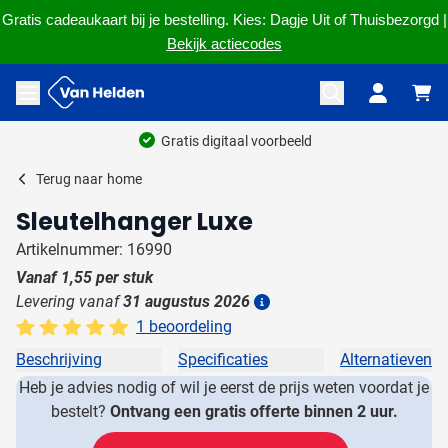
Gratis cadeaukaart bij je bestelling. Kies: Dagje Uit of Thuisbezorgd |
Bekijk actiecodes
Ga naar de inhoud
Menu openen
Gratis digitaal voorbeeld
Terug naar
home
Sleutelhanger Luxe
Artikelnummer: 16990
Vanaf
1,55
per stuk
Levering vanaf
31 augustus 2026
Details
1 beoordeling
Beschrijving
Specificaties
Alternatieven
Heb je advies nodig of wil je eerst de prijs weten voordat je
bestelt?
Ontvang een gratis offerte binnen 2 uur.