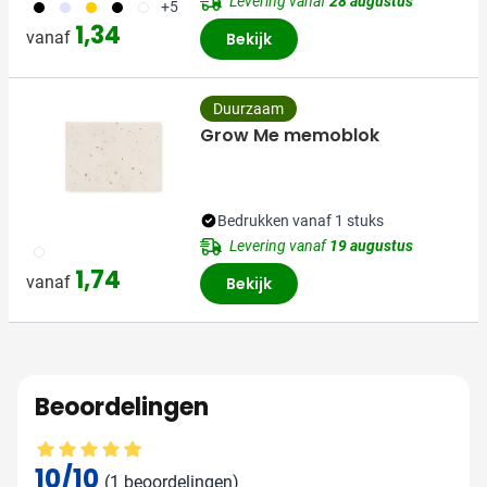
Levering vanaf
28 augustus
001
353
056
310
304
+5
1,34
vanaf
Bekijk
Duurzaam
Grow Me memoblok
Bedrukken vanaf 1 stuks
Levering vanaf
19 augustus
002
1,74
vanaf
Bekijk
Beoordelingen
Gemiddelde beoordeling: 10 van 10
10/10
(1 beoordelingen)