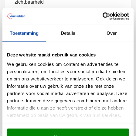
zichtbaarheid
De doming techniek zorgt voor een hoogwaardige,
duurzame bedrukking die beschermd is tegen krassen
en slijtage, waardoor je logo er jarenlang perfect uit
Toestemming
Details
Over
blijft zien.
Gratis digitaal voorbeeld van je
Deze website maakt gebruik van cookies
bedrukte sleutelhanger
We gebruiken cookies om content en advertenties te
Benieuwd hoe jouw logo eruit ziet op deze luxe
personaliseren, om functies voor social media te bieden
sleutelhanger? Vraag een digitaal voorbeeld aan en zie
en om ons websiteverkeer te analyseren. Ook delen we
vooraf precies wat je kunt verwachten. Onze experts
informatie over uw gebruik van onze site met onze
denken graag met je mee over de beste manier om
partners voor social media, adverteren en analyse. Deze
jouw logo optimaal tot zijn recht te laten komen. Neem
partners kunnen deze gegevens combineren met andere
contact met ons op en we zorgen dat je bedrukte
Lees meer
informatie die u aan ze heeft verstrekt of die ze hebben
sleutelhangers snel geleverd worden.
verzameld op basis van uw gebruik van hun services.
Specificaties
Productnummer
16990