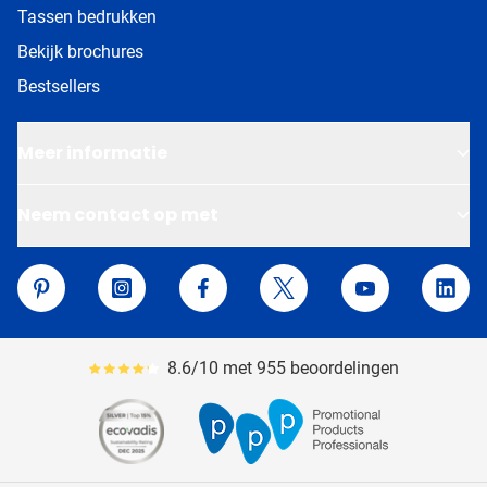
Tassen bedrukken
Bekijk brochures
Bestsellers
Meer informatie
Neem contact op met
Van Helden Relatiegeschenken
Pinterest
Instagram
Facebook
Twitter
YouTube
Linke
8.6/10 met 955 beoordelingen
Gemiddeld reviewpercentage is 86