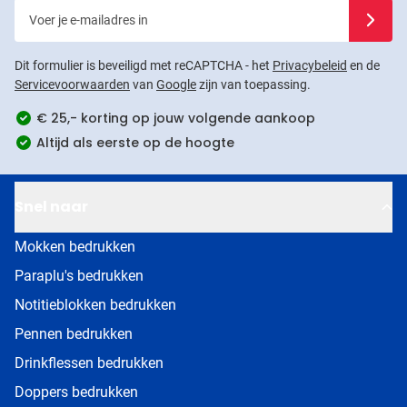
Voer je e-mailadres in
Schrijf j
Dit formulier is beveiligd met reCAPTCHA - het
Privacybeleid
en de
Servicevoorwaarden
van
Google
zijn van toepassing.
€ 25,- korting op jouw volgende aankoop
Altijd als eerste op de hoogte
Snel naar
Mokken bedrukken
Paraplu's bedrukken
Notitieblokken bedrukken
Pennen bedrukken
Drinkflessen bedrukken
Doppers bedrukken