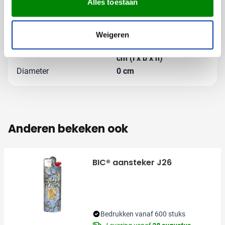
Alles toestaan
Gewicht
28 gram
Merk
TopRide
Materiaal
Leder, Metaal
Weigeren
Afmetingen
10.7 cm x 3.4 cm x 0.8
cm (l x b x h)
Diameter
0 cm
Anderen bekeken ook
BIC® aansteker J26
Bedrukken vanaf 600 stuks