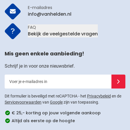
E-mailadres
info@vanhelden.nl
FAQ
Bekijk de veelgestelde vragen
Mis geen enkele aanbieding!
Schrijf je in voor onze nieuwsbrief.
Voer je e-mailadres in
Schrijf j
Dit formulier is beveiligd met reCAPTCHA - het
Privacybeleid
en de
Servicevoorwaarden
van
Google
zijn van toepassing.
€ 25,- korting op jouw volgende aankoop
Altijd als eerste op de hoogte