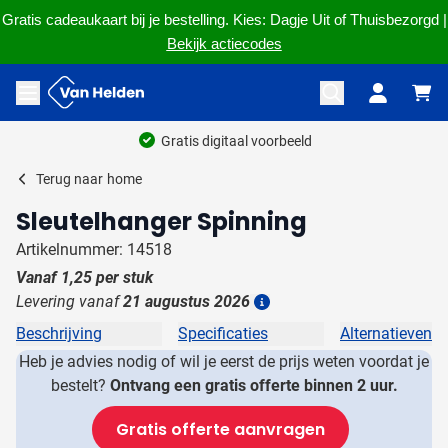
Gratis cadeaukaart bij je bestelling. Kies: Dagje Uit of Thuisbezorgd |
Bekijk actiecodes
Ga naar de inhoud
Menu openen
Gratis digitaal voorbeeld
Terug naar
home
Sleutelhanger Spinning
Artikelnummer: 14518
Vanaf
1,25
per stuk
Levering vanaf
21 augustus 2026
Details
Beschrijving
Specificaties
Alternatieven
Heb je advies nodig of wil je eerst de prijs weten voordat je
bestelt?
Ontvang een gratis offerte binnen 2 uur.
Gratis offerte aanvragen