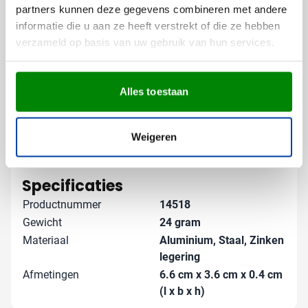
van je merk wordt.
partners kunnen deze gegevens combineren met andere
Gratis digitaal voorbeeld van je
informatie die u aan ze heeft verstrekt of die ze hebben
verzameld op basis van uw gebruik van hun services.
bedrukte sleutelhanger
Wil je zien hoe jouw logo eruitziet op deze Spinning
sleutelhanger? Vraag dan een gratis digitaal voorbeeld
Alles toestaan
aan zodat je precies weet wat je kunt verwachten. Of
heb je andere wensen voor de bedrukking? Neem
contact met ons op - we denken graag met je mee om
Weigeren
de perfecte sleutelhanger voor jouw bedrijf te creëren!
Lees meer
Specificaties
Productnummer
14518
Gewicht
24 gram
Materiaal
Aluminium, Staal, Zinken
legering
Afmetingen
6.6 cm x 3.6 cm x 0.4 cm
(l x b x h)