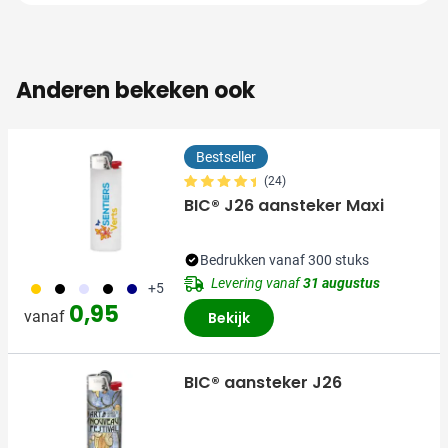
Anderen bekeken ook
Bestseller
(24)
BIC® J26 aansteker Maxi
Bedrukken vanaf 300 stuks
Levering vanaf
31 augustus
056
001
353
310
018
+5
0,95
vanaf
Bekijk
BIC® aansteker J26