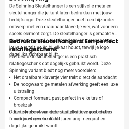
De Spinning Sleutelhanger is een stijlvolle metalen
sleutelhanger die je kunt laten bedrukken met jouw
bedrijfslogo. Deze sleutelhanger heeft een bijzonder
ontwerp met een draaibaar klavertje vier, wat voor een
speels element zorgt. De sleutelhanger is gemaakt van
Bedrukte sleutelhangers: Een perfect
duurzaam metaal, waardoor deze lang meegaat en
jouw sleutels veilig bij elkaar houdt, terwijl je logo
relatiegeschenk
dagelijks zichtbaar blijft.
Een bedrukte sleutelhanger is een praktisch
relatiegeschenk dat dagelijks gebruikt wordt. Deze
Spinning variant biedt nog meer voordelen:
Het draaibare klavertje vier trekt direct de aandacht
De hoogwaardige metalen afwerking geeft een luxe
uitstraling
Compact formaat, past perfect in elke tas of
broekzak
Door te kiezen voor deze sleutelhanger geef je een
Een symbool van geluk dat positieve associaties
functioneel geschenk dat jarenlang meegaat en
met jouw merk creëert
dagelijks gebruikt wordt.