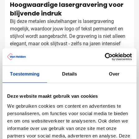
Hoogwaardige lasergravering voor
blijvende indruk
Bij deze metalen sleutelhanger is lasergravering
mogelijk, waardoor jouw logo of tekst permanent en
stijlvol wordt aangebracht. De gravering is niet alleen
elegant, maar ook slijtvast - zelfs na jaren intensief
gebruik blijft jouw merk perfect zichtbaar. Het contrast
Sleutelhangers laten bedrukken met
tussen het metaal en de gravering zorgt voor een
professionele uitstraling die past bij elk bedrijf.
logo
Toestemming
Details
Over
Bij Van Helden Relatiegeschenken bedrukken we jouw
sleutelhangers precies zoals jij dat wilt:
Met je bedrijfslogo door middel van lasergravering
Deze website maakt gebruik van cookies
Met een korte tekst of slogan
Met verschillende namen voor een persoonlijke
We gebruiken cookies om content en advertenties te
touch
personaliseren, om functies voor social media te bieden
De lasergravering zorgt voor een subtiele maar
en om ons websiteverkeer te analyseren. Ook delen we
duidelijk zichtbare weergave van jouw logo, waardoor
informatie over uw gebruik van onze site met onze
deze sleutelhanger een stijlvolle vertegenwoordiging
partners voor social media, adverteren en analyse. Deze