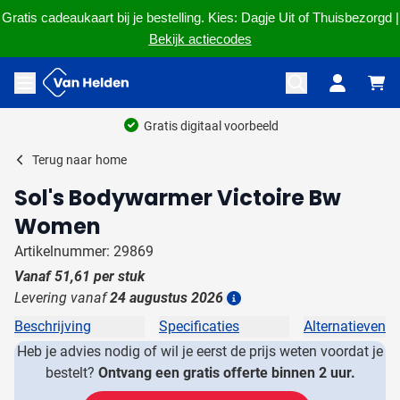
Gratis cadeaukaart bij je bestelling. Kies: Dagje Uit of Thuisbezorgd |
Bekijk actiecodes
Ga naar de inhoud
Menu openen
Gratis digitaal voorbeeld
Terug naar
home
Sol's Bodywarmer Victoire Bw
Women
Artikelnummer: 29869
Vanaf
51,61
per stuk
Levering vanaf
24 augustus 2026
Details
Beschrijving
Specificaties
Alternatieven
Heb je advies nodig of wil je eerst de prijs weten voordat je
bestelt?
Ontvang een gratis offerte binnen 2 uur.