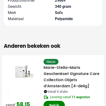
Productnummer
29869
Gewicht
340 gram
Merk
Sol's
Materiaal
Polyamide
Anderen bekeken ook
Nieuw
Marie-Stella-Maris
Geschenkset Signature Care
Collection Objets
d’Amsterdam [4-delig]
Vanaf 6 stuks
002
Levering vanaf
11 augustus
58,15
vanaf
Bekijk