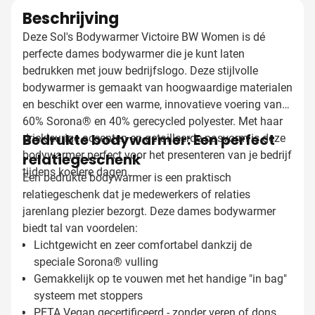
Beschrijving
Deze Sol's Bodywarmer Victoire BW Women is dé
perfecte dames bodywarmer die je kunt laten
bedrukken met jouw bedrijfslogo. Deze stijlvolle
bodywarmer is gemaakt van hoogwaardige materialen
en beschikt over een warme, innovatieve voering van
60% Sorona® en 40% gerecycled polyester. Met haar
Bedrukte bodywarmer: Een perfect
driekleurige accenten en getailleerde pasvorm is deze
bodywarmer perfect voor het presenteren van je bedrijf
relatiegeschenk
tijdens koelere dagen.
Een bedrukte bodywarmer is een praktisch
relatiegeschenk dat je medewerkers of relaties
jarenlang plezier bezorgt. Deze dames bodywarmer
biedt tal van voordelen:
Lichtgewicht en zeer comfortabel dankzij de
speciale Sorona® vulling
Gemakkelijk op te vouwen met het handige "in bag"
systeem met stoppers
PETA Vegan gecertificeerd - zonder veren of dons