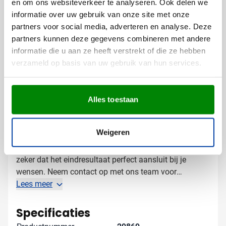
en om ons websiteverkeer te analyseren. Ook delen we
Bodywarmers bedrukken met logo
informatie over uw gebruik van onze site met onze
Bij Van Helden Relatiegeschenken bedrukken we jouw
partners voor social media, adverteren en analyse. Deze
bodywarmers precies zoals jij dat wilt:
partners kunnen deze gegevens combineren met andere
Met je bedrijfslogo in één of meerdere kleuren
informatie die u aan ze heeft verstrekt of die ze hebben
Met een tekst of slogan voor extra herkenbaarheid
verzameld op basis van uw gebruik van hun services.
Verschillende maten beschikbaar voor je hele team
Gratis digitaal voorbeeld van je
Alles toestaan
bedrukte bodywarmer
Wil je precies zien hoe jouw logo eruit komt te zien op
Weigeren
deze dames bodywarmer? Vraag dan een gratis
digitaal voorbeeld aan voordat je bestelt. Zo weet je
zeker dat het eindresultaat perfect aansluit bij je
wensen. Neem contact op met ons team voor
persoonlijk advies - we denken graag met je mee!
Lees meer
Specificaties