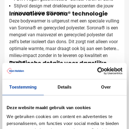
Stijlvol design met driekleurige accenten die jouw
Innovatieve Sorona® technologie
logo goed laten uitkomen
Deze bodywarmer is uitgerust met een speciale vulling
van Sorona® en gerecycled polyester. Sorona® is een
mengsel van maisvezel en gerecycled polyester dat
zelfs beter isoleert dan dons. Dit zorgt niet alleen voor
optimale warmte, maar draagt ook bij aan een betere
milieu-impact zonder in te leveren op kwaliteit en
Praktische details voor dagelijks
comfort.
gebruik
De Sol's Bodywarmer Victoire is ontworpen met het
oog op functionaliteit:
Toestemming
Details
Over
2 voorzakken met ritssluiting voor veilig opbergen
van spullen
2 binnenzakken voor extra opbergruimte
Deze website maakt gebruik van cookies
Opvouwbaar in bijgeleverd opbergzakje - handig
We gebruiken cookies om content en advertenties te
voor op reis
personaliseren, om functies voor social media te bieden
Getailleerd model speciaal ontworpen voor dames