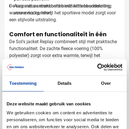
De kap met aantrekkoord biedt extra bescherming
Aanpasbare manchetten met klittenbandsluiting
wanneer nodig, terwijl het sportieve model zorgt voor
voor extra comfort
een stijlvolle uitstraling.
Comfort en functionaliteit in één
De Sol's jacket Replay combineert stijl met praktische
functionaliteit. De zachte fleece voering (100%
polyester) zorgt voor extra warmte, terwijl het
ademende membraan voorkomt dat je oververhit raakt
tijdens activiteiten. De jacket is gemakkelijk te
onderhouden: machinewasbaar op 40°C en geschikt
Jacket bedrukken met logo
voor lage strijktemperatuur.
Toestemming
Details
Over
Bij Van Helden Relatiegeschenken bedrukken we jouw
Sol's softshell jackets precies zoals jij dat wilt:
Deze website maakt gebruik van cookies
Met je bedrijfslogo in één of meer kleuren
Met full color bedrukking voor maximale impact
We gebruiken cookies om content en advertenties te
Met een tekst of slogan die past bij jouw merk
personaliseren, om functies voor social media te bieden
en om ons websiteverkeer te analyseren. Ook delen we