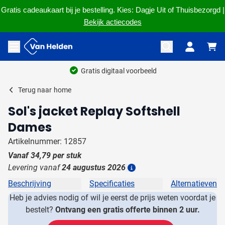
Gratis cadeaukaart bij je bestelling. Kies: Dagje Uit of Thuisbezorgd |
Bekijk actiecodes
Ga naar de inhoud
Menu openen
Gratis digitaal voorbeeld
Terug naar
home
Sol's jacket Replay Softshell
Dames
Artikelnummer: 12857
Vanaf
34,79
per stuk
Levering vanaf
24 augustus 2026
Details
Beschrijving
Specificaties
Alternatieven
Heb je advies nodig of wil je eerst de prijs weten voordat je
bestelt?
Ontvang een gratis offerte binnen 2 uur.