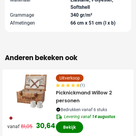
Softshell
Grammage
340 gr/m²
Afmetingen
66 cm x 51 cm (l x b)
Anderen bekeken ook
Uitverkoop
(1)
Picknickmand Willow 2
personen
Bedrukken vanaf 6 stuks
Levering vanaf
14 augustus
011
Normale prijs
Speciale prijs
30,64
81,05
vanaf
Bekijk