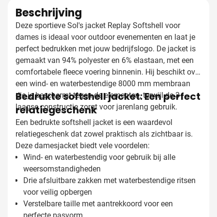
Beschrijving
Deze sportieve Sol's jacket Replay Softshell voor
dames is ideaal voor outdoor evenementen en laat je
perfect bedrukken met jouw bedrijfslogo. De jacket is
gemaakt van 94% polyester en 6% elastaan, met een
comfortabele fleece voering binnenin. Hij beschikt over
een wind- en waterbestendige 8000 mm membraan
Bedrukte softshell jacket: Een perfect
die je beschermt tegen de elementen, terwijl de 3-
laagse constructie zorgt voor jarenlang gebruik.
relatiegeschenk
Een bedrukte softshell jacket is een waardevol
relatiegeschenk dat zowel praktisch als zichtbaar is.
Deze damesjacket biedt vele voordelen:
Wind- en waterbestendig voor gebruik bij alle
weersomstandigheden
Drie afsluitbare zakken met waterbestendige ritsen
voor veilig opbergen
Verstelbare taille met aantrekkoord voor een
perfecte pasvorm