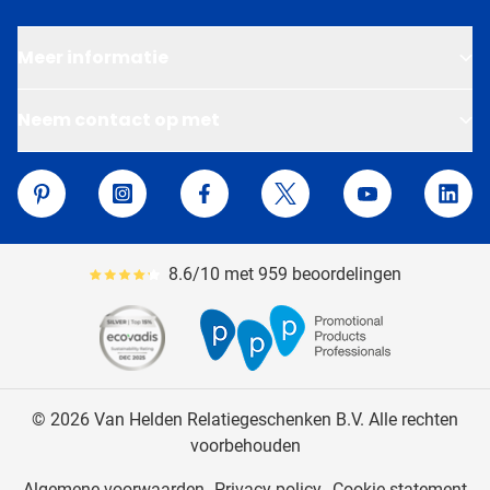
Meer informatie
Neem contact op met
Van Helden Relatiegeschenken
Pinterest
Instagram
Facebook
Twitter
YouTube
Linke
8.6/10 met 959 beoordelingen
Gemiddeld reviewpercentage is 86
© 2026 Van Helden Relatiegeschenken B.V. Alle rechten
voorbehouden
Algemene voorwaarden
Privacy policy
Cookie statement