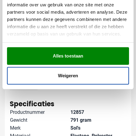
We zorgen ervoor dat jouw bedrukking duurzaam en
informatie over uw gebruik van onze site met onze
professioneel wordt uitgevoerd, zodat je logo optimaal
partners voor social media, adverteren en analyse. Deze
zichtbaar blijft, ook na veelvuldig gebruik en wassen.
partners kunnen deze gegevens combineren met andere
informatie die u aan ze heeft verstrekt of die ze hebben
Gratis digitaal voorbeeld van je
verzameld op basis van uw gebruik van hun services.
bedrukte jacket
Benieuwd hoe jouw logo eruit ziet op deze dames
Alles toestaan
softshell jacket? Vraag een gratis digitaal voorbeeld
aan en zie vooraf precies wat je kunt verwachten.
Neem contact met ons op voor meer informatie over
Weigeren
levertijden en bedrukkingsmogelijkheden - we denken
graag met je mee over de perfecte uitvoering voor
Lees meer
jouw bedrijf!
Specificaties
Productnummer
12857
Gewicht
791 gram
Merk
Sol's
Materiaal
Elastane, Polyester,