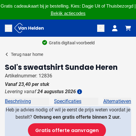
Gratis cadeaukaart bij je bestelling. Kies: Dagje Uit of Thuisbezorgd |
Bekijk actiecodes
Ga naar de inhoud
Menu openen
Gratis digitaal voorbeeld
Terug naar
home
Sol's sweatshirt Sundae Heren
Artikelnummer: 12836
Vanaf
23,40
per stuk
Levering vanaf
24 augustus 2026
Details
Beschrijving
Specificaties
Alternatieven
Heb je advies nodig of wil je eerst de prijs weten voordat je
bestelt?
Ontvang een gratis offerte binnen 2 uur.
Gratis offerte aanvragen