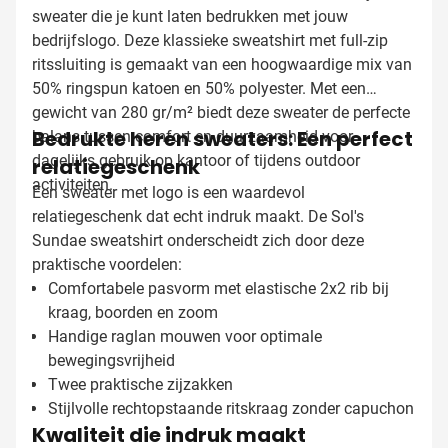
sweater die je kunt laten bedrukken met jouw
bedrijfslogo. Deze klassieke sweatshirt met full-zip
ritssluiting is gemaakt van een hoogwaardige mix van
50% ringspun katoen en 50% polyester. Met een
gewicht van 280 gr/m² biedt deze sweater de perfecte
Bedrukte heren sweaters: Een perfect
balans tussen comfort en duurzaamheid voor
dagelijks gebruik op kantoor of tijdens outdoor
relatiegeschenk
activiteiten.
Een sweater met logo is een waardevol
relatiegeschenk dat echt indruk maakt. De Sol's
Sundae sweatshirt onderscheidt zich door deze
praktische voordelen:
Comfortabele pasvorm met elastische 2x2 rib bij
kraag, boorden en zoom
Handige raglan mouwen voor optimale
bewegingsvrijheid
Twee praktische zijzakken
Stijlvolle rechtopstaande ritskraag zonder capuchon
Kwaliteit die indruk maakt