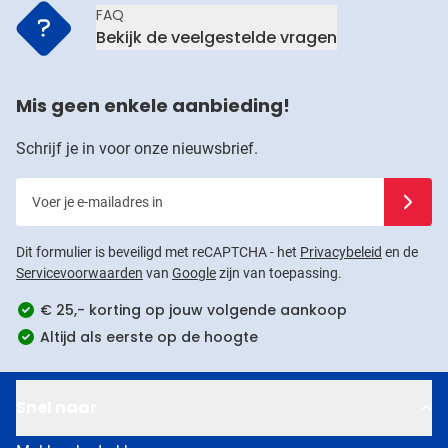
FAQ
Bekijk de veelgestelde vragen
Mis geen enkele aanbieding!
Schrijf je in voor onze nieuwsbrief.
Voer je e-mailadres in
Schrijf j
Dit formulier is beveiligd met reCAPTCHA - het
Privacybeleid
en de
Servicevoorwaarden
van
Google
zijn van toepassing.
€ 25,- korting op jouw volgende aankoop
Altijd als eerste op de hoogte
Snel naar