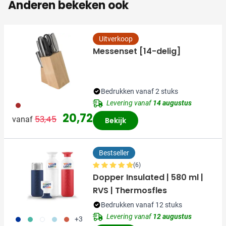
Anderen bekeken ook
Uitverkoop
Messenset [14-delig]
Bedrukken vanaf 2 stuks
Levering vanaf
14 augustus
011
Normale prijs
Speciale prijs
20,72
53,45
vanaf
Bekijk
Bestseller
(6)
Dopper Insulated | 580 ml |
RVS | Thermosfles
Bedrukken vanaf 12 stuks
Levering vanaf
12 augustus
773
886
721
887
888
+3