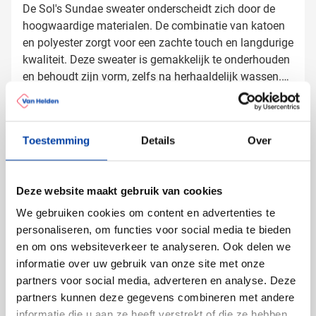
De Sol's Sundae sweater onderscheidt zich door de
hoogwaardige materialen. De combinatie van katoen
en polyester zorgt voor een zachte touch en langdurige
kwaliteit. Deze sweater is gemakkelijk te onderhouden
en behoudt zijn vorm, zelfs na herhaaldelijk wassen.
De volledige ritssluiting maakt de sweater veelzijdig
Sweaters laten bedrukken met logo
inzetbaar in elk seizoen.
Bij Van Helden Relatiegeschenken bedrukken we jouw
Toestemming
Details
Over
Sol's Sundae sweaters precies zoals jij dat wilt:
Met je bedrijfslogo in één of meer kleuren
Met een tekst of slogan
Deze website maakt gebruik van cookies
We gebruiken cookies om content en advertenties te
Dankzij de ruime bedrukkingsmogelijkheden is deze
personaliseren, om functies voor social media te bieden
sweater perfect om je merk subtiel maar effectief
en om ons websiteverkeer te analyseren. Ook delen we
onder de aandacht te brengen.
informatie over uw gebruik van onze site met onze
partners voor social media, adverteren en analyse. Deze
Gratis digitaal voorbeeld van je
partners kunnen deze gegevens combineren met andere
bedrukte sweater
informatie die u aan ze heeft verstrekt of die ze hebben