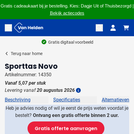
Gratis cadeaukaart bij je bestelling. Kies: Dagje Uit of Thuisbezorgd |
Bekijk actiecodes
Ga naar de inhoud
Menu openen
Gratis digitaal voorbeeld
Terug naar
home
Sporttas Novo
Artikelnummer: 14350
Vanaf
5,07
per stuk
Levering vanaf
20 augustus 2026
Details
Beschrijving
Specificaties
Alternatieven
Heb je advies nodig of wil je eerst de prijs weten voordat je
bestelt?
Ontvang een gratis offerte binnen 2 uur.
Gratis offerte aanvragen