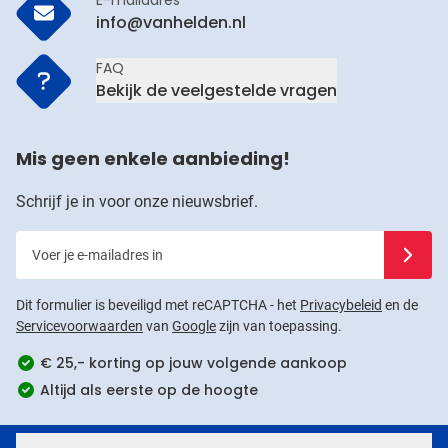
E-mailadres
info@vanhelden.nl
FAQ
Bekijk de veelgestelde vragen
Mis geen enkele aanbieding!
Schrijf je in voor onze nieuwsbrief.
Voer je e-mailadres in
Schrijf j
Dit formulier is beveiligd met reCAPTCHA - het
Privacybeleid
en de
Servicevoorwaarden
van
Google
zijn van toepassing.
€ 25,- korting op jouw volgende aankoop
Altijd als eerste op de hoogte