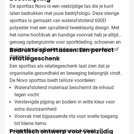
De sporttas Novo is een veelzijdige tas die je kunt
laten bedrukken met jouw bedrijfslogo. Deze stevige
sporttas is gemaakt van waterafstotend 600D
polyester met een opvallend tweekleurig design. Met
het ruime hoofdvak en handige voorvak heb je altijd
genoeg opbergruimte voor sportkleding, schoenen en
Bedrukte sporttassen: Een perfect
andere benodigdheden tijdens sportevenementen of
dagjes uit.
relatiegeschenk
Een sporttas als relatiegeschenk laat zien dat je
organisatie gezondheid en beweging belangrijk vindt.
De Novo sporttas biedt talloze voordelen:
Waterafstotend materiaal beschermt de inhoud
tegen vocht
Verstevigde pijping en bodem in witte kleur voor
extra duurzaamheid
Voorvak met bijpassende rits voor snelle toegang
tot kleine items
Praktisch ontwerp voor veelzijdig
Verstelbare schouderriem met dubbele