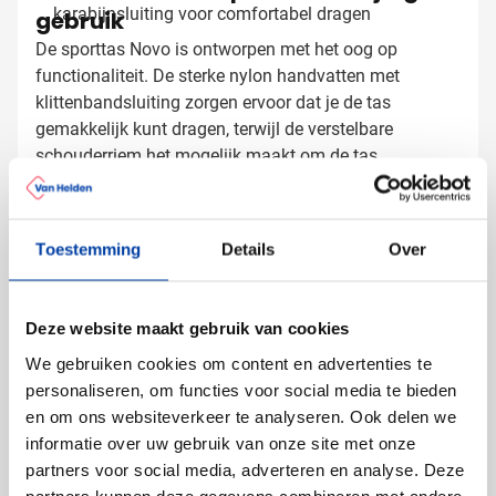
karabijnsluiting voor comfortabel dragen
gebruik
De sporttas Novo is ontworpen met het oog op
functionaliteit. De sterke nylon handvatten met
klittenbandsluiting zorgen ervoor dat je de tas
gemakkelijk kunt dragen, terwijl de verstelbare
schouderriem het mogelijk maakt om de tas
comfortabel over je schouder te dragen. Het
Sporttassen bedrukken met logo
tweekleurige ontwerp in verschillende
kleurcombinaties geeft de tas een moderne uitstraling
Bij Van Helden Relatiegeschenken bedrukken we jouw
Toestemming
Details
Over
die past bij elke bedrijfsstijl.
sporttassen precies zoals jij dat wilt:
Met je bedrijfslogo in één of meer kleuren
Met een tekst of slogan van jouw evenement
Deze website maakt gebruik van cookies
We gebruiken cookies om content en advertenties te
Dankzij het ruime bedrukkingsoppervlak komt jouw
personaliseren, om functies voor social media te bieden
merk perfect tot zijn recht en bereik je maximale
en om ons websiteverkeer te analyseren. Ook delen we
zichtbaarheid bij sportevenementen,
informatie over uw gebruik van onze site met onze
fitnesscampagnes of bedrijfsuitjes.
partners voor social media, adverteren en analyse. Deze
partners kunnen deze gegevens combineren met andere