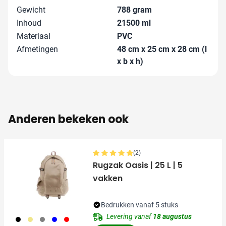
Gewicht
788 gram
Inhoud
21500 ml
Materiaal
PVC
Afmetingen
48 cm x 25 cm x 28 cm (l
x b x h)
Anderen bekeken ook
(2)
Rugzak Oasis | 25 L | 5
vakken
Bedrukken vanaf 5 stuks
Levering vanaf
18 augustus
001
013
003
005
008