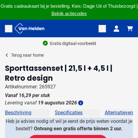
Gratis cadeaukaart bij je bestelling. Kies: Dagje Uit of Thuisbezorgd |
Bekijk actiecodes
Ga naar de inhoud
Menu openen
Gratis digitaal voorbeeld
Terug naar
home
Sporttassenset | 21,5 l + 4,5 l |
Retro design
Artikelnummer: 265927
Vanaf
16,29
per stuk
Levering vanaf
19 augustus 2026
Details
Beschrijving
Specificaties
Alternatieven
Heb je advies nodig of wil je eerst de prijs weten voordat je
bestelt?
Ontvang een gratis offerte binnen 2 uur.