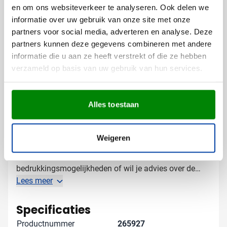
Met een tekst of slogan voor extra zichtbaarheid
en om ons websiteverkeer te analyseren. Ook delen we
informatie over uw gebruik van onze site met onze
De bedrukking op beide tassen zorgt voor een
partners voor social media, adverteren en analyse. Deze
professionele uitstraling die bij jouw bedrijf past. Zo
partners kunnen deze gegevens combineren met andere
maak je van deze set een herkenbaar relatiegeschenk
informatie die u aan ze heeft verstrekt of die ze hebben
dat jarenlang gebruikt wordt.
verzameld op basis van uw gebruik van hun services.
Gratis digitaal voorbeeld van je
bedrukte sporttassenset
Alles toestaan
Wil je eerst zien hoe jouw logo op deze sporttassenset
wordt weergegeven? Vraag dan een gratis digitaal
Weigeren
voorbeeld aan, zodat je precies weet wat je kunt
verwachten. Heb je vragen over de
bedrukkingsmogelijkheden of wil je advies over de
beste optie voor jouw bedrijf? Neem gerust contact
Lees meer
met ons op, we helpen je graag verder.
Specificaties
Productnummer
265927