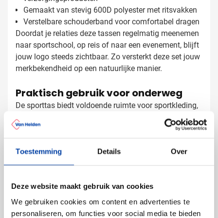
Gemaakt van stevig 600D polyester met ritsvakken
Verstelbare schouderband voor comfortabel dragen
Doordat je relaties deze tassen regelmatig meenemen
naar sportschool, op reis of naar een evenement, blijft
jouw logo steeds zichtbaar. Zo versterkt deze set jouw
merkbekendheid op een natuurlijke manier.
Praktisch gebruik voor onderweg
De sporttas biedt voldoende ruimte voor sportkleding,
schoenen en een handdoek, terwijl de toilettas perfect
is voor shampoo, tandenborstel en andere
verzorgingsproducten. De ritsvakken aan de voorkant
Toestemming
Details
Over
van beide tassen zijn handig voor kleine spullen die
snel bereikbaar moeten zijn, zoals sleutels of een
Sporttassenset bedrukken met logo
telefoon. De verstelbare schouderband van de sporttas
Deze website maakt gebruik van cookies
zorgt ervoor dat je de tas comfortabel over je schouder
Bij Van Helden Relatiegeschenken bedrukken we deze
draagt, wat vooral prettig is tijdens langere afstanden.
tassenset met zorg, zodat jouw logo goed uitkomt:
We gebruiken cookies om content en advertenties te
Met je bedrijfslogo in één of meer kleuren
personaliseren, om functies voor social media te bieden