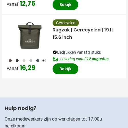
12,75
vanaf
Bekijk
Gerecycled
Rugzak | Gerecycled | 19 l |
15.6 inch
Bedrukken vanaf 3 stuks
Levering vanaf
12 augustus
011
001
357
018
536
+1
16,29
vanaf
Bekijk
Hulp nodig?
Onze medewerkers zijn op werkdagen tot 17.00u
bereikbaar.