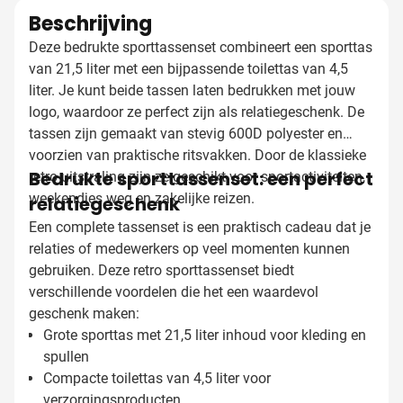
Beschrijving
Deze bedrukte sporttassenset combineert een sporttas
van 21,5 liter met een bijpassende toilettas van 4,5
liter. Je kunt beide tassen laten bedrukken met jouw
logo, waardoor ze perfect zijn als relatiegeschenk. De
tassen zijn gemaakt van stevig 600D polyester en
voorzien van praktische ritsvakken. Door de klassieke
Bedrukte sporttassenset: een perfect
retro-uitstraling zijn ze geschikt voor sportactiviteiten,
weekendjes weg en zakelijke reizen.
relatiegeschenk
Een complete tassenset is een praktisch cadeau dat je
relaties of medewerkers op veel momenten kunnen
gebruiken. Deze retro sporttassenset biedt
verschillende voordelen die het een waardevol
geschenk maken:
Grote sporttas met 21,5 liter inhoud voor kleding en
spullen
Compacte toilettas van 4,5 liter voor
verzorgingsproducten