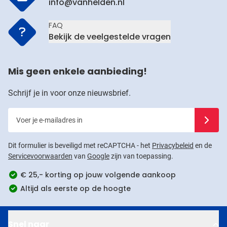
info@vanhelden.nl
FAQ
Bekijk de veelgestelde vragen
Mis geen enkele aanbieding!
Schrijf je in voor onze nieuwsbrief.
Voer je e-mailadres in
Schrijf j
Dit formulier is beveiligd met reCAPTCHA - het
Privacybeleid
en de
Servicevoorwaarden
van
Google
zijn van toepassing.
€ 25,- korting op jouw volgende aankoop
Altijd als eerste op de hoogte
Snel naar