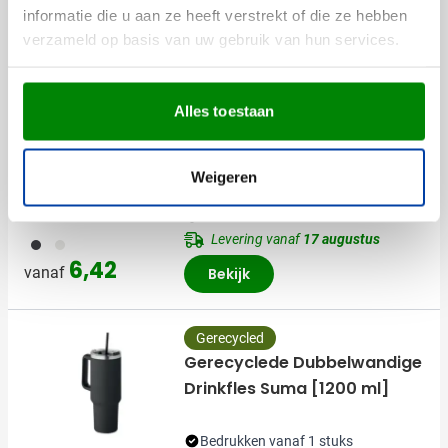
informatie die u aan ze heeft verstrekt of die ze hebben
verzameld op basis van uw gebruik van hun services.
Anderen bekeken ook
Alles toestaan
Gerecycled
Draadloze oplader |
Gerecycled | 10W | QI-
Weigeren
compatibel
Bedrukken vanaf 5 stuks
Levering vanaf
17 augustus
001
002
6,42
vanaf
Bekijk
Gerecycled
Gerecyclede Dubbelwandige
Drinkfles Suma [1200 ml]
Bedrukken vanaf 1 stuks