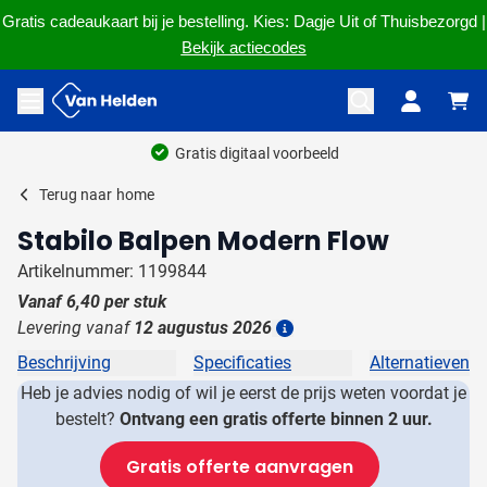
Gratis cadeaukaart bij je bestelling. Kies: Dagje Uit of Thuisbezorgd |
Bekijk actiecodes
Ga naar de inhoud
Menu openen
Gratis digitaal voorbeeld
Terug naar
home
Stabilo Balpen Modern Flow
Artikelnummer: 1199844
Vanaf
6,40
per stuk
Levering vanaf
12 augustus 2026
Details
Beschrijving
Specificaties
Alternatieven
Heb je advies nodig of wil je eerst de prijs weten voordat je
bestelt?
Ontvang een gratis offerte binnen 2 uur.
Gratis offerte aanvragen