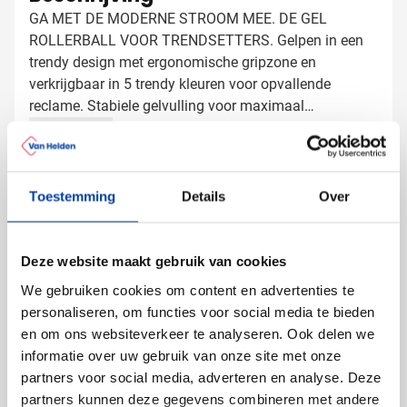
GA MET DE MODERNE STROOM MEE. DE GEL
ROLLERBALL VOOR TRENDSETTERS. Gelpen in een
trendy design met ergonomische gripzone en
verkrijgbaar in 5 trendy kleuren voor opvallende
reclame. Stabiele gelvulling voor maximaal
schrijfcomfort en punt met metalen omhulsel en 0,4
Lees meer
mm lijndikte voor precieze lijnen. Een stijlvolle en
handige manier om creatieve ideeën en gedachten op
Specificaties
papier te zetten.
Toestemming
Details
Over
Productnummer
1199844
Gewicht
17 gram
Merk
Stabilo
Deze website maakt gebruik van cookies
Schrijfkleur
Blauw
We gebruiken cookies om content en advertenties te
Materiaal
Kunststof
personaliseren, om functies voor social media te bieden
Afmetingen
15 cm x 1.5 cm x 1.9 cm
en om ons websiteverkeer te analyseren. Ook delen we
(l x b x h)
informatie over uw gebruik van onze site met onze
partners voor social media, adverteren en analyse. Deze
partners kunnen deze gegevens combineren met andere