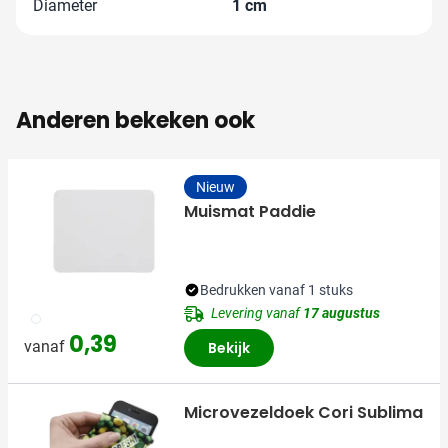
Diameter
1 cm
Anderen bekeken ook
Nieuw
Muismat Paddie
Bedrukken vanaf 1 stuks
Levering vanaf
17 augustus
002
0,39
vanaf
Bekijk
Microvezeldoek Cori Sublima