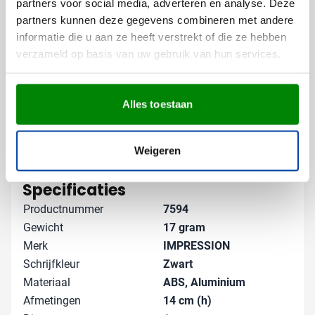
partners voor social media, adverteren en analyse. Deze
verzorgd uitziet.
partners kunnen deze gegevens combineren met andere
informatie die u aan ze heeft verstrekt of die ze hebben
Gratis digitaal voorbeeld van je
verzameld op basis van uw gebruik van hun services.
bedrukte stylus pen
Benieuwd hoe jouw logo op deze pen uitpakt? Vraag
een gratis digitaal voorbeeld aan en bekijk het vooraf.
Alles toestaan
Wil je advies over de kleur of de plaatsing? Neem
gerust contact met ons op, we denken graag mee.
Lees meer
Weigeren
Specificaties
Productnummer
7594
Gewicht
17 gram
Merk
IMPRESSION
Schrijfkleur
Zwart
Materiaal
ABS, Aluminium
Afmetingen
14 cm (h)