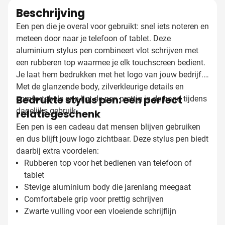
Beschrijving
Een pen die je overal voor gebruikt: snel iets noteren en
meteen door naar je telefoon of tablet. Deze
aluminium stylus pen combineert vlot schrijven met
een rubberen top waarmee je elk touchscreen bedient.
Je laat hem bedrukken met het logo van jouw bedrijf.
Met de glanzende body, zilverkleurige details en
Bedrukte stylus pen: een perfect
comfortabele grip ligt de pen prettig in de hand tijdens
dagelijks gebruik.
relatiegeschenk
Een pen is een cadeau dat mensen blijven gebruiken
en dus blijft jouw logo zichtbaar. Deze stylus pen biedt
daarbij extra voordelen:
Rubberen top voor het bedienen van telefoon of
tablet
Stevige aluminium body die jarenlang meegaat
Comfortabele grip voor prettig schrijven
Zwarte vulling voor een vloeiende schrijflijn