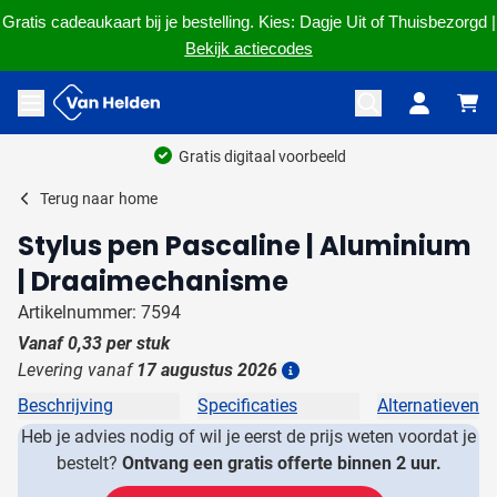
Gratis cadeaukaart bij je bestelling. Kies: Dagje Uit of Thuisbezorgd |
Bekijk actiecodes
Ga naar de inhoud
Menu openen
Gratis digitaal voorbeeld
Terug naar
home
Stylus pen Pascaline | Aluminium
| Draaimechanisme
Artikelnummer: 7594
Vanaf
0,33
per stuk
Levering vanaf
17 augustus 2026
Details
Beschrijving
Specificaties
Alternatieven
Heb je advies nodig of wil je eerst de prijs weten voordat je
bestelt?
Ontvang een gratis offerte binnen 2 uur.