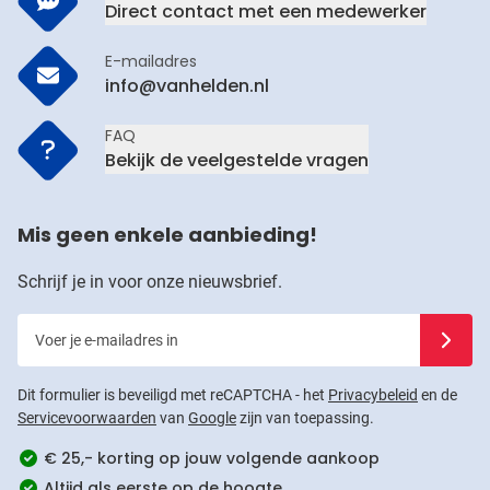
Direct contact met een medewerker
E-mailadres
info@vanhelden.nl
FAQ
Bekijk de veelgestelde vragen
Mis geen enkele aanbieding!
Schrijf je in voor onze nieuwsbrief.
Voer je e-mailadres in
Schrijf j
Dit formulier is beveiligd met reCAPTCHA - het
Privacybeleid
en de
Servicevoorwaarden
van
Google
zijn van toepassing.
€ 25,- korting op jouw volgende aankoop
Altijd als eerste op de hoogte