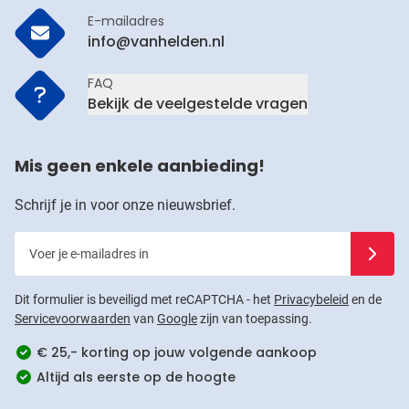
E-mailadres
info@vanhelden.nl
FAQ
Bekijk de veelgestelde vragen
Mis geen enkele aanbieding!
Schrijf je in voor onze nieuwsbrief.
Voer je e-mailadres in
Schrijf j
Dit formulier is beveiligd met reCAPTCHA - het
Privacybeleid
en de
Servicevoorwaarden
van
Google
zijn van toepassing.
€ 25,- korting op jouw volgende aankoop
Altijd als eerste op de hoogte