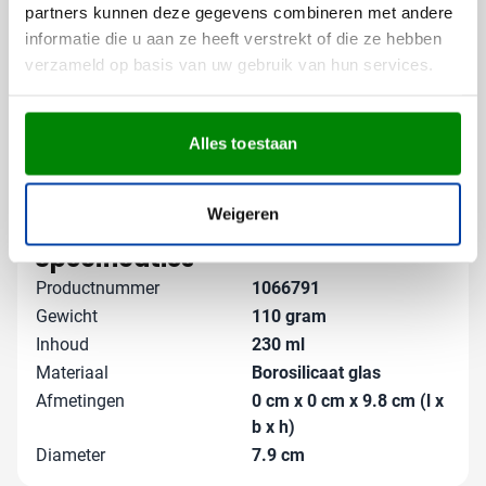
Gratis digitaal voorbeeld van je
partners kunnen deze gegevens combineren met andere
bedrukte theeglas
informatie die u aan ze heeft verstrekt of die ze hebben
verzameld op basis van uw gebruik van hun services.
Benieuwd hoe jouw logo eruit ziet op de Marian
drinkbeker? Vraag een gratis digitaal voorbeeld aan en
zie vooraf precies hoe het eindresultaat wordt. Wil je
verschillende namen of opdrukken? Neem contact met
Alles toestaan
ons op en we denken graag met je mee over de
mogelijkheden. Na goedkeuring zorgen we voor een
Lees meer
Weigeren
snelle levering van je bedrukte theeglazen.
Specificaties
Productnummer
1066791
Gewicht
110 gram
Inhoud
230 ml
Materiaal
Borosilicaat glas
Afmetingen
0 cm x 0 cm x 9.8 cm (l x
b x h)
Diameter
7.9 cm