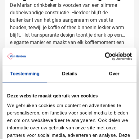
De Marian drinkbeker is voorzien van een slimme
dubbelwandige constructie. Hierdoor blijft de
buitenkant van het glas aangenaam om vast te
houden, terwijl je koffie of thee binnenin lekker warm
blijft. Het transparante design toont je drank op een
elegante manier en maakt van elk koffiemoment een
Theeglazen bedrukken met logo
stijlvol moment.
Bij Van Helden Relatiegeschenken zorgen we voor een
professionele bedrukking van je Marian theeglazen:
Met een stijlvolle lasergravering van je bedrijfslogo
Toestemming
Details
Over
Met een tekst of slogan naar keuze
Met verschillende namen voor een
gepersonaliseerde uitstraling
Deze website maakt gebruik van cookies
We gebruiken cookies om content en advertenties te
De lasergravering creëert een subtiele maar blijvende
personaliseren, om functies voor social media te bieden
indruk, perfect voor een professionele uitstraling van je
en om ons websiteverkeer te analyseren. Ook delen we
merk bij elke kop koffie of thee.
informatie over uw gebruik van onze site met onze
partners voor social media, adverteren en analyse. Deze