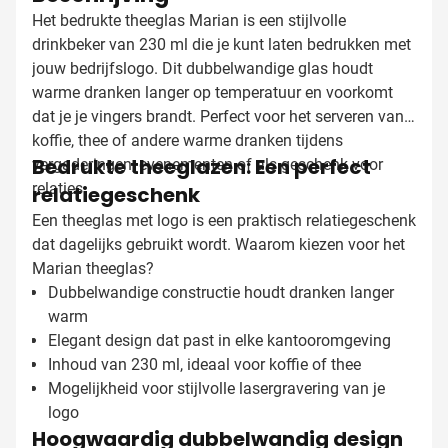
Het bedrukte theeglas Marian is een stijlvolle
drinkbeker van 230 ml die je kunt laten bedrukken met
jouw bedrijfslogo. Dit dubbelwandige glas houdt
warme dranken langer op temperatuur en voorkomt
dat je je vingers brandt. Perfect voor het serveren van
koffie, thee of andere warme dranken tijdens
Bedrukte theeglazen: Een perfect
vergaderingen, evenementen of als geschenk voor
relaties.
relatiegeschenk
Een theeglas met logo is een praktisch relatiegeschenk
dat dagelijks gebruikt wordt. Waarom kiezen voor het
Marian theeglas?
Dubbelwandige constructie houdt dranken langer
warm
Elegant design dat past in elke kantooromgeving
Inhoud van 230 ml, ideaal voor koffie of thee
Mogelijkheid voor stijlvolle lasergravering van je
logo
Hoogwaardig dubbelwandig design