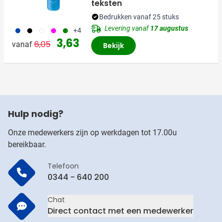
teksten
Bedrukken vanaf 25 stuks
Levering vanaf
17 augustus
023
001
970
046
004
+4
Normale prijs
Speciale prijs
3,63
6,05
vanaf
Bekijk
Hulp nodig?
Onze medewerkers zijn op werkdagen tot 17.00u
bereikbaar.
Telefoon
0344 - 640 200
Chat
Direct contact met een medewerker