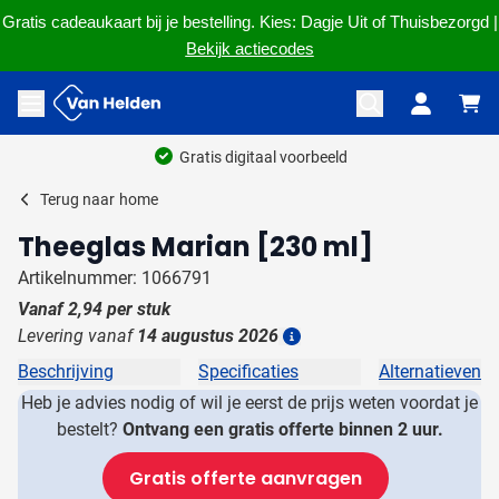
Gratis cadeaukaart bij je bestelling. Kies: Dagje Uit of Thuisbezorgd |
Bekijk actiecodes
Ga naar de inhoud
Menu openen
Gratis digitaal voorbeeld
Terug naar
home
Theeglas Marian [230 ml]
Artikelnummer: 1066791
Vanaf
2,94
per stuk
Levering vanaf
14 augustus 2026
Details
Beschrijving
Specificaties
Alternatieven
Heb je advies nodig of wil je eerst de prijs weten voordat je
bestelt?
Ontvang een gratis offerte binnen 2 uur.
Gratis offerte aanvragen