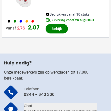
Bedrukken vanaf 10 stuks
Levering vanaf
20 augustus
001
004
005
007
008
Normale prijs
Speciale prijs
2,07
2,76
vanaf
Bekijk
Hulp nodig?
Onze medewerkers zijn op werkdagen tot 17.00u
bereikbaar.
Telefoon
0344 - 640 200
Chat