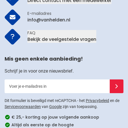
Direct contact met een medewerker
E-mailadres
info@vanhelden.nl
FAQ
Bekijk de veelgestelde vragen
Mis geen enkele aanbieding!
Schrijf je in voor onze nieuwsbrief.
Voer je e-mailadres in
Schrijf j
Dit formulier is beveiligd met reCAPTCHA - het
Privacybeleid
en de
Servicevoorwaarden
van
Google
zijn van toepassing.
€ 25,- korting op jouw volgende aankoop
Altijd als eerste op de hoogte