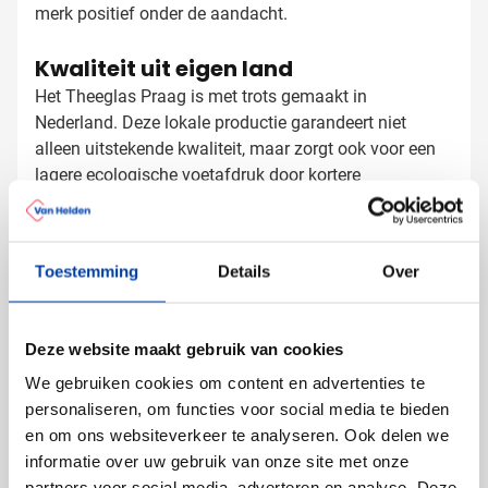
merk positief onder de aandacht.
Kwaliteit uit eigen land
Het Theeglas Praag is met trots gemaakt in
Nederland. Deze lokale productie garandeert niet
alleen uitstekende kwaliteit, maar zorgt ook voor een
lagere ecologische voetafdruk door kortere
transportafstanden. Het hittebestendige glas is
duurzaam en bestand tegen dagelijks gebruik, wat
Theeglazen bedrukken met logo
zorgt voor jarenlang theegenot.
Toestemming
Details
Over
Bij Van Helden Relatiegeschenken bedrukken we jouw
Praag theeglazen precies zoals jij dat wilt:
Met je bedrijfslogo in één of meerdere kleuren
Deze website maakt gebruik van cookies
Met een tekst of slogan die past bij jouw merk
We gebruiken cookies om content en advertenties te
personaliseren, om functies voor social media te bieden
Dankzij onze jarenlange ervaring zorgen we ervoor dat
en om ons websiteverkeer te analyseren. Ook delen we
de bedrukking op het glas mooi blijft, ook na
informatie over uw gebruik van onze site met onze
veelvuldig gebruik en afwassen.
partners voor social media, adverteren en analyse. Deze