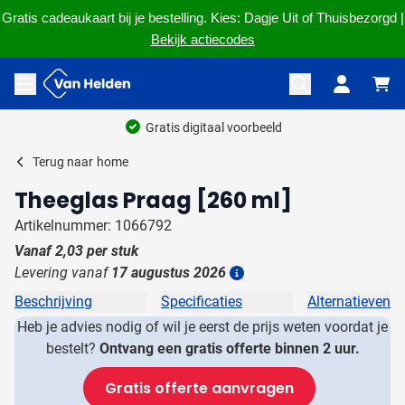
Gratis cadeaukaart bij je bestelling. Kies: Dagje Uit of Thuisbezorgd |
Bekijk actiecodes
Ga naar de inhoud
Menu openen
Gratis digitaal voorbeeld
Terug naar
home
Theeglas Praag [260 ml]
Artikelnummer: 1066792
Vanaf
2,03
per stuk
Levering vanaf
17 augustus 2026
Details
Beschrijving
Specificaties
Alternatieven
Heb je advies nodig of wil je eerst de prijs weten voordat je
bestelt?
Ontvang een gratis offerte binnen 2 uur.
Gratis offerte aanvragen