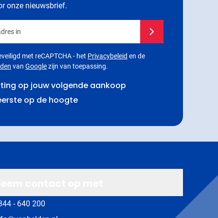
oor onze nieuwsbrief.
dres in
Schrijf je in voor onze
 beveiligd met reCAPTCHA - het
Privacybeleid
en de
rden
van
Google
zijn van toepassing.
rting op jouw volgende aankoop
 eerste op de hoogte
eem contact op met
344 - 640 200