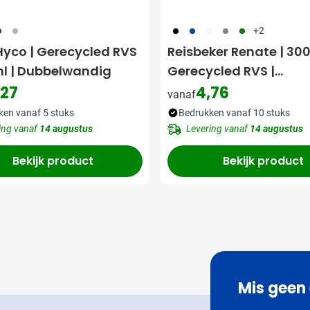
05
032
001
023
002
003
004
+2
Hyco | Gerecycled RVS
Reisbeker Renate | 300
ml | Dubbelwandig
Gerecycled RVS |
Dubbelwandig | Klikde
,27
4,76
vanaf
ken vanaf 5 stuks
Bedrukken vanaf 10 stuks
ing vanaf
14 augustus
Levering vanaf
14 augustus
Bekijk product
Bekijk product
Mis geen