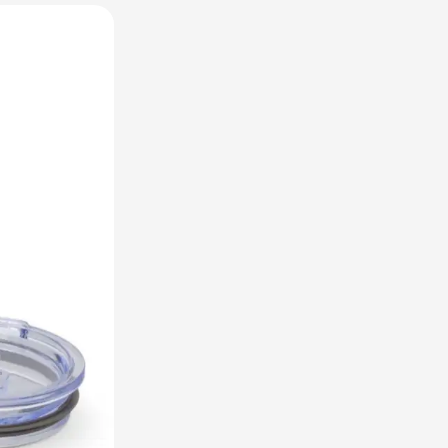
utdoor categorie
ome & Wellness categorie
en & Tafelen categorie
inderen categorie
leding categorie
uurzaam categorie
spiratie categorie
ties & overig categorie