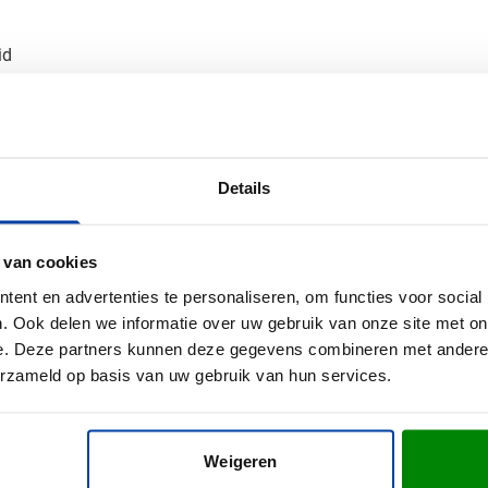
id
n hoogwaardige afwerking die lang mooi blijft, net zoals de th
van je bedrukte thermosbeker
Details
thermosbeker? Vraag een gratis digitaal voorbeeld aan en je wee
ervoor dat jouw bedrukte thermosbekers snel geleverd worden.
 van cookies
ent en advertenties te personaliseren, om functies voor social
. Ook delen we informatie over uw gebruik van onze site met on
e. Deze partners kunnen deze gegevens combineren met andere i
erzameld op basis van uw gebruik van hun services.
Weigeren
S