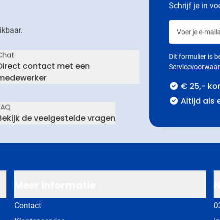
Schrijf je in v
Voer je e-maila
ikbaar.
Chat
Dit formulier is
Direct contact met een
Servicevoorwaa
medewerker
€ 25,- ko
Altijd als
FAQ
Bekijk de veelgestelde vragen
Meer informatie
N
Contact
0