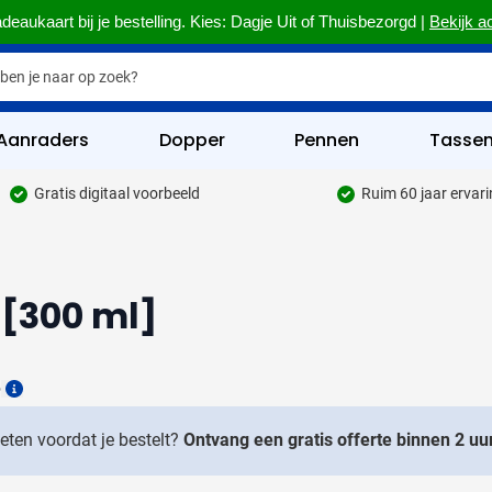
deaukaart bij je bestelling. Kies: Dagje Uit of Thuisbezorgd |
Bekijk a
Aanraders
Dopper
Pennen
Tasse
Gratis digitaal voorbeeld
Ruim 60 jaar ervar
hrijfwaren categorie
kelijk & Kantoor categorie
[300 ml]
rinkwaren categorie
eggevertjes categorie
6
ultimedia categorie
Details
assen categorie
weten voordat je bestelt?
Ontvang een gratis offerte binnen 2 uur
reedschap & Veiligheid categorie