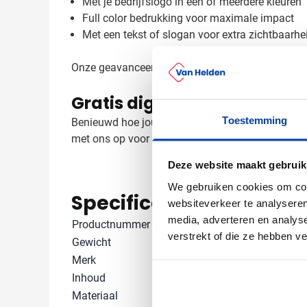
Met je bedrijfslogo in één of meerdere kleuren
Full color bedrukking voor maximale impact
Met een tekst of slogan voor extra zichtbaarhe
Onze geavanceerde druktechnieken zorgen voor ee
Gratis digitaal voorbeeld 
Toestemming
Benieuwd hoe jouw logo eruit ziet op de Murray 
met ons op voor de mogelijkheden en we zorgen 
Deze website maakt gebruik
We gebruiken cookies om cont
Specificaties
websiteverkeer te analyseren
media, adverteren en analys
Productnummer
1066923
verstrekt of die ze hebben v
Gewicht
190 gram
Merk
InSideOut
Inhoud
300 ml
Materiaal
Keramiek, RV