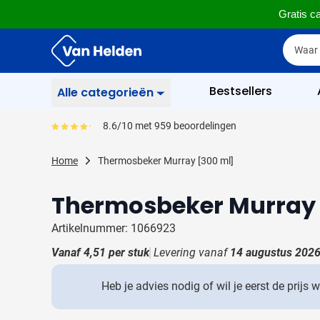
Gratis ca
Ga naar de inhoud
Zoek
Zoek
Sla menu over
Bestsellers
Alle categorieën
Schrijfwaren
8.6/10 met 959 beoordelingen
Gemiddeld reviewpercentage is 86
Toon submenu voor Sc
Zakelijk & Kantoor
Home
Thermosbeker Murray [300 ml]
Toon submenu voor Za
Drinkwaren
Thermosbeker Murray 
Toon submenu voor D
Weggevertjes
Toon submenu voor W
Artikelnummer: 1066923
Multimedia
Vanaf
4,51
per stuk
Levering vanaf
14 augustus 202
Toon submenu voor M
Tassen
Toon submenu voor T
Heb je advies nodig of wil je eerst de prijs 
Gereedschap & Veiligheid
Toon submenu voor Ge