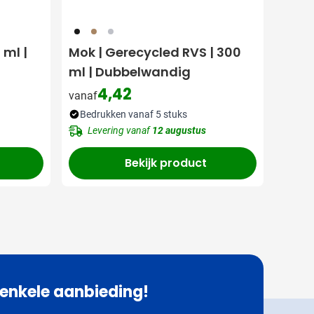
001
998
032
 ml |
Mok | Gerecycled RVS | 300
ml | Dubbelwandig
ksel
4,42
vanaf
Bedrukken vanaf 5 stuks
Levering vanaf
12 augustus
Bekijk product
 enkele aanbieding!