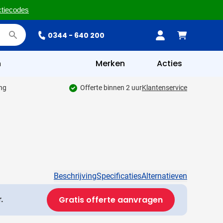
ctiecodes
0344 - 640 200
n
Merken
Acties
ing
Offerte binnen 2 uur
Klantenservice
Beschrijving
Specificaties
Alternatieven
Gratis offerte aanvragen
.