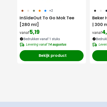
011
357
402
007
018
001
002
0
+2
InSideOut To Go Mok Tee
Beker 
[280 ml]
| 300 
5,19
4
vanaf
vanaf
Bedrukken vanaf 1 stuks
Bedruk
Levering vanaf
14 augustus
Lever
Bekijk product