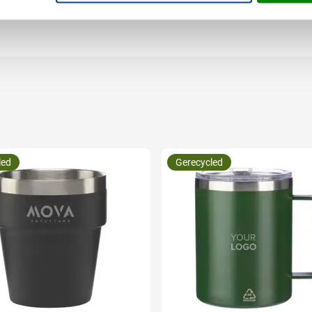
12.7 cm (l x b x h)
led
Gerecycled