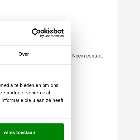
ermosbeker zelf.
Over
t precies wat je kunt verwachten. Neem contact
 media te bieden en om ons
ze partners voor social
nformatie die u aan ze heeft
Alles toestaan