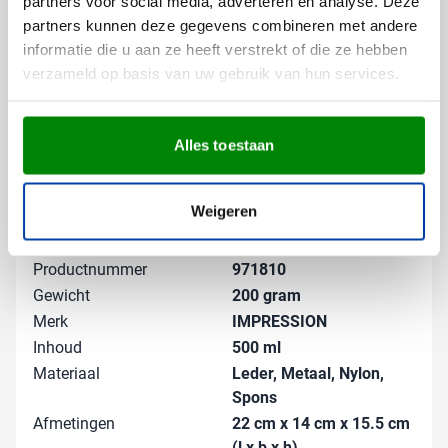
partners voor social media, adverteren en analyse. Deze
Gratis digitaal voorbeeld van je
partners kunnen deze gegevens combineren met andere
bedrukte toilettas
informatie die u aan ze heeft verstrekt of die ze hebben
Wil je zien hoe jouw logo er op deze luxe leren toilettas
verzameld op basis van uw gebruik van hun services.
uitziet voordat je bestelt? Vraag een gratis digitaal
voorbeeld aan en zie precies hoe het eindresultaat
eruit komt te zien. Neem contact met ons op voor
Alles toestaan
persoonlijk advies over de beste
bedrukkingsmogelijkheden voor jouw merk. We
Lees meer
denken graag met je mee over de perfecte uitvoering
Weigeren
van je bedrukte toilettassen!
Specificaties
Productnummer
971810
Gewicht
200 gram
Merk
IMPRESSION
Inhoud
500 ml
Materiaal
Leder, Metaal, Nylon,
Spons
Afmetingen
22 cm x 14 cm x 15.5 cm
(l x b x h)