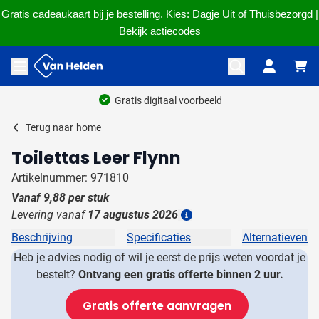
Gratis cadeaukaart bij je bestelling. Kies: Dagje Uit of Thuisbezorgd |
Bekijk actiecodes
Ga naar de inhoud
Menu openen
Gratis digitaal voorbeeld
Terug naar
home
Toilettas Leer Flynn
Artikelnummer: 971810
Vanaf
9,88
per stuk
Levering vanaf
17 augustus 2026
Details
Beschrijving
Specificaties
Alternatieven
Heb je advies nodig of wil je eerst de prijs weten voordat je
bestelt?
Ontvang een gratis offerte binnen 2 uur.
Gratis offerte aanvragen