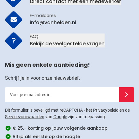
Direct contact met een medewerker
E-mailadres
info@vanhelden.nl
FAQ
Bekijk de veelgestelde vragen
Mis geen enkele aanbieding!
Schrijf je in voor onze nieuwsbrief.
Voer je e-mailadres in
Schrijf j
Dit formulier is beveiligd met reCAPTCHA - het
Privacybeleid
en de
Servicevoorwaarden
van
Google
zijn van toepassing.
€ 25,- korting op jouw volgende aankoop
Altijd als eerste op de hoogte