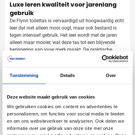
Luxe leren kwaliteit voor jarenlang
gebruik
De Flynn toilettas is vervaardigd uit hoogwaardig echt
leer dat niet alleen mooi oogt, maar ook bestand is
tegen intensief gebruik. Het leer wordt met de jaren
alleen maar mooier, wat deze tas tot een blijvende
herinnering aan jouw merk maakt. De praktische
drukknopen aan de zijkant zorgen ervoor dat de tas
Toilettassen bedrukken met logo
stabiel blijft staan wanneer deze is geopend, wat het
gebruik extra comfortabel maakt.
Bij Van Helden Relatiegeschenken bedrukken we jouw
Toestemming
Details
Over
leren toilettas precies zoals jij dat wilt:
Met je bedrijfslogo in één of meer kleuren
Met een tekst of slogan
Deze website maakt gebruik van cookies
We gebruiken cookies om content en advertenties te
Door je leren toilettas te laten bedrukken, creëer je een
personaliseren, om functies voor social media te bieden
luxe relatiegeschenk dat indruk maakt en je merk
en om ons websiteverkeer te analyseren. Ook delen we
positief onder de aandacht brengt bij jouw relaties.
informatie over uw gebruik van onze site met onze