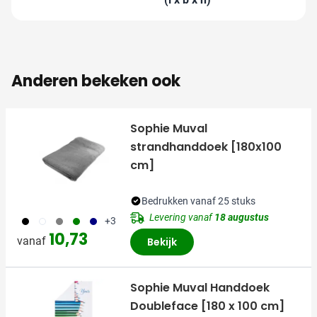
Anderen bekeken ook
Sophie Muval
strandhanddoek [180x100
cm]
Bedrukken vanaf 25 stuks
Levering vanaf
18 augustus
001
002
003
004
005
+3
10,73
vanaf
Bekijk
Sophie Muval Handdoek
Doubleface [180 x 100 cm]