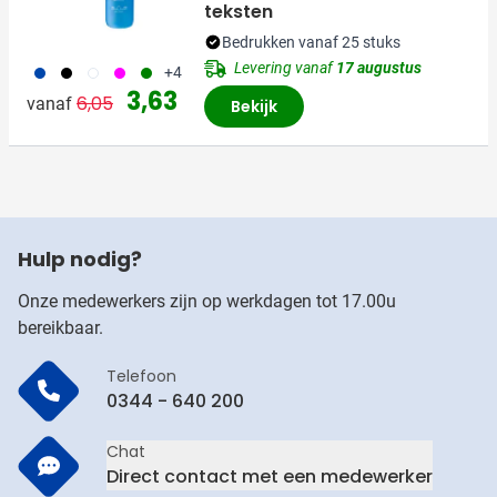
teksten
Bedrukken vanaf 25 stuks
Levering vanaf
17 augustus
023
001
970
046
004
+4
Normale prijs
Speciale prijs
3,63
6,05
vanaf
Bekijk
Hulp nodig?
Onze medewerkers zijn op werkdagen tot 17.00u
bereikbaar.
Telefoon
0344 - 640 200
Chat
Direct contact met een medewerker