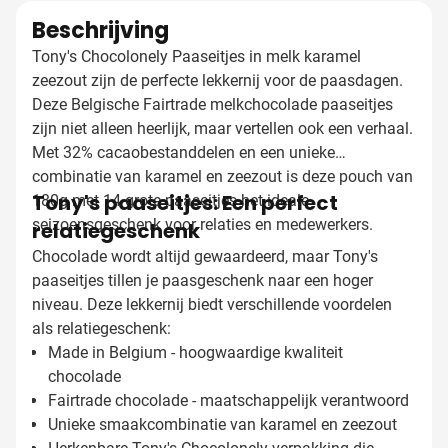
Beschrijving
Tony's Chocolonely Paaseitjes in melk karamel
zeezout zijn de perfecte lekkernij voor de paasdagen.
Deze Belgische Fairtrade melkchocolade paaseitjes
zijn niet alleen heerlijk, maar vertellen ook een verhaal.
Met 32% cacaobestanddelen en een unieke
combinatie van karamel en zeezout is deze pouch van
Tony's paaseitjes: Een perfect
180g met 14 grote paaseitjes het ideale
seizoensgeschenk voor relaties en medewerkers.
relatiegeschenk
Chocolade wordt altijd gewaardeerd, maar Tony's
paaseitjes tillen je paasgeschenk naar een hoger
niveau. Deze lekkernij biedt verschillende voordelen
als relatiegeschenk:
Made in Belgium - hoogwaardige kwaliteit
chocolade
Fairtrade chocolade - maatschappelijk verantwoord
Unieke smaakcombinatie van karamel en zeezout