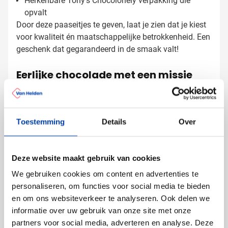
Herkenbare Tony's Chocolonely verpakking die
opvalt
Door deze paaseitjes te geven, laat je zien dat je kiest
voor kwaliteit én maatschappelijke betrokkenheid. Een
geschenk dat gegarandeerd in de smaak valt!
Eerlijke chocolade met een missie
Tony's Chocolonely staat bekend om hun missie tegen
kinderarbeid en slavernij in de cacaosector. Door te
kiezen voor deze paaseitjes, draag je bij aan een
Toestemming
Details
Over
eerlijkere chocoladeketen. De melkchocolade met
karamel zeezout is bovendien een van de meest
populaire smaken van Tony's, waardoor je zeker weet
Deze website maakt gebruik van cookies
Verpakkingsmogelijkheden voor je
dat je een hit scoort bij je relaties.
We gebruiken cookies om content en advertenties te
paaseitjes
personaliseren, om functies voor social media te bieden
Maak je geschenk compleet met een persoonlijke
en om ons websiteverkeer te analyseren. Ook delen we
touch:
informatie over uw gebruik van onze site met onze
Voeg een persoonlijke paaskaart toe met jouw
partners voor social media, adverteren en analyse. Deze
boodschap