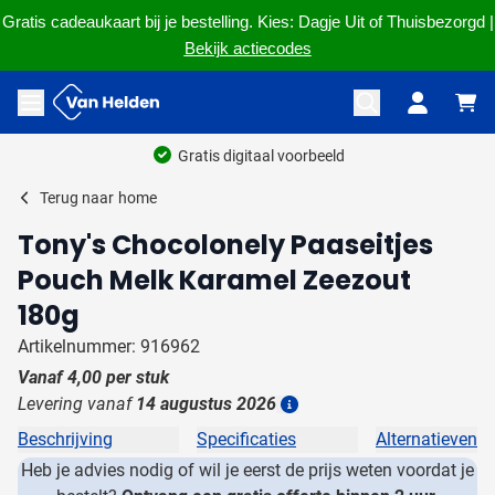
Gratis cadeaukaart bij je bestelling. Kies: Dagje Uit of Thuisbezorgd |
Bekijk actiecodes
Ga naar de inhoud
Menu openen
Terug naar
home
Tony's Chocolonely Paaseitjes
Pouch Melk Karamel Zeezout
180g
Artikelnummer: 916962
Vanaf
4,00
per stuk
Levering vanaf
14 augustus 2026
Details
Beschrijving
Specificaties
Alternatieven
Heb je advies nodig of wil je eerst de prijs weten voordat je