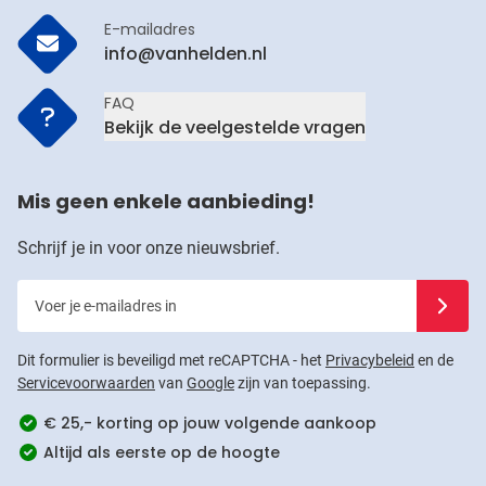
E-mailadres
info@vanhelden.nl
FAQ
Bekijk de veelgestelde vragen
Mis geen enkele aanbieding!
Schrijf je in voor onze nieuwsbrief.
Voer je e-mailadres in
Schrijf j
Dit formulier is beveiligd met reCAPTCHA - het
Privacybeleid
en de
Servicevoorwaarden
van
Google
zijn van toepassing.
€ 25,- korting op jouw volgende aankoop
Altijd als eerste op de hoogte