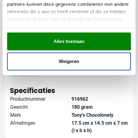
partners kunnen deze gegevens combineren met andere
Kies voor een luxe geschenkverpakking voor extra
informatie die u aan ze heeft verstrekt of die ze hebben
impact
verzameld op basis van uw gebruik van hun services.
Combineer met andere paasartikelen voor een
compleet pakket
De herkenbare Tony's verpakking zorgt voor een
Alles toestaan
krachtige boodschap die blijft hangen. Met een snelle
levertijd zorgen we dat je ruim op tijd bent voor de
paasdagen. Neem contact met ons op en we denken
Weigeren
graag met je mee over het perfecte paasgeschenk!
Lees meer
Specificaties
Productnummer
916962
Gewicht
180 gram
Merk
Tony's Chocolonely
Afmetingen
17.5 cm x 14.5 cm x 7 cm
(l x b x h)