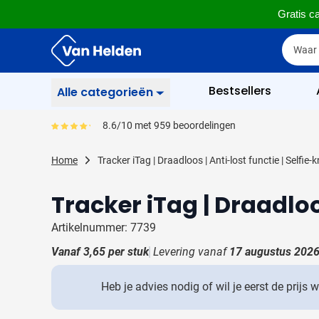
Gratis ca
Ga naar de inhoud
Zoek
Zoek
Sla menu over
Bestsellers
Alle categorieën
Schrijfwaren
8.6/10 met 959 beoordelingen
Gemiddeld reviewpercentage is 86
Toon submenu voor Sc
Zakelijk & Kantoor
Home
Tracker iTag | Draadloos | Anti-lost functie | Selfie-
Toon submenu voor Za
Drinkwaren
Tracker iTag | Draadloo
Toon submenu voor D
Weggevertjes
Toon submenu voor W
Artikelnummer: 7739
Multimedia
Vanaf
3,65
per stuk
Levering vanaf
17 augustus 202
Toon submenu voor M
Tassen
Toon submenu voor T
Heb je advies nodig of wil je eerst de prijs 
Gereedschap & Veiligheid
Toon submenu voor Ge