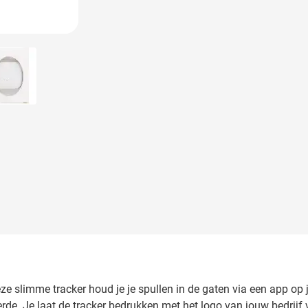
 image
View larger image
deze slimme tracker houd je je spullen in de gaten via een app op
eerde. Je laat de tracker bedrukken met het logo van jouw bedrij