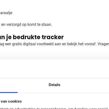
araatje
k en verzorgd op komt te staan.
an je bedrukte tracker
g een gratis digitaal voorbeeld aan en bekijk het vooraf. Vrag
Details
 van cookies
m (b x h)
ent en advertenties te personaliseren, om functies voor social