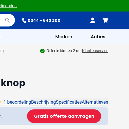
ctiecodes
0344 - 640 200
n
Merken
Acties
ing
Offerte binnen 2 uur
Klantenservice
e-knop
1 beoordeling
Beschrijving
Specificaties
Alternatieven
Gratis offerte aanvragen
.