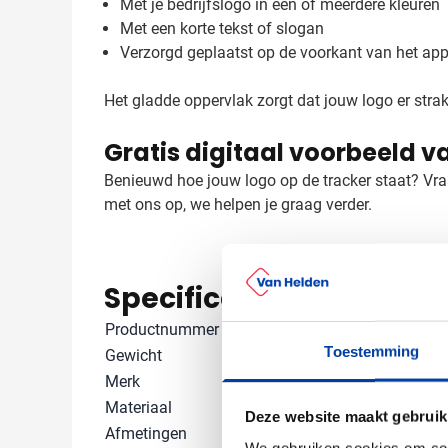
Met je bedrijfslogo in één of meerdere kleuren
Met een korte tekst of slogan
Verzorgd geplaatst op de voorkant van het app
Het gladde oppervlak zorgt dat jouw logo er stra
Gratis digitaal voorbeeld v
Benieuwd hoe jouw logo op de tracker staat? Vraa
met ons op, we helpen je graag verder.
Specificaties
Productnummer
7739
Toestemming
Gewicht
10 gram
Merk
IMPRESSION
Materiaal
ABS
Deze website maakt gebruik
Afmetingen
0.7 cm x 3.7 c
We gebruiken cookies om cont