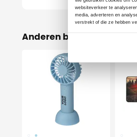
websiteverkeer te analyseren
media, adverteren en analys
verstrekt of die ze hebben v
Anderen bekeken ook
002
018
002