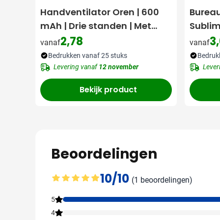
Handventilator Oren | 600
Burea
mAh | Drie standen | Met
Sublim
standaard
2,78
3
vanaf
vanaf
Bedrukken vanaf 25 stuks
Bedruk
Levering vanaf
12 november
Lever
Bekijk product
Beoordelingen
10/10
(1 beoordelingen)
Gemiddelde beoordeling: 10 van 10
5
4