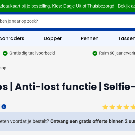
deaukaart bij je bestelling. Kies: Dagje Uit of Thuisbezorgd |
Bekijk a
Aanraders
Dopper
Pennen
Tasse
Gratis digitaal voorbeeld
Ruim 60 jaar ervar
hrijfwaren categorie
knop
kelijk & Kantoor categorie
s | Anti-lost functie | Selfi
rinkwaren categorie
eggevertjes categorie
6
ultimedia categorie
Details
assen categorie
weten voordat je bestelt?
Ontvang een gratis offerte binnen 2 uur
reedschap & Veiligheid categorie