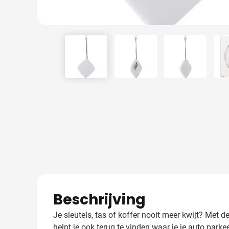
View larger image
View larger image
View larger
Beschrijving
Je sleutels, tas of koffer nooit meer kwijt? Met 
helpt je ook terug te vinden waar je je auto park