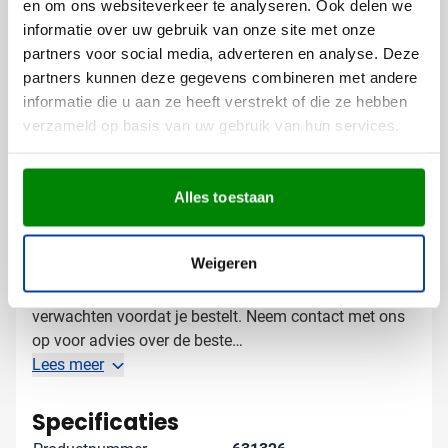
en om ons websiteverkeer te analyseren. Ook delen we
Mogelijk in verschillende kleuren voor optimale
informatie over uw gebruik van onze site met onze
zichtbaarheid
partners voor social media, adverteren en analyse. Deze
partners kunnen deze gegevens combineren met andere
Door je logo op deze premium giftset te laten
informatie die u aan ze heeft verstrekt of die ze hebben
bedrukken, versterk je de band met je relaties op een
verzameld op basis van uw gebruik van hun services.
smakelijke en memorabele manier.
Gratis digitaal voorbeeld van je
Alles toestaan
bedrukte wijndoos
Benieuwd hoe jouw logo op deze Tubes Giftbox
Weigeren
eruitziet? Vraag eenvoudig een gratis digitaal
voorbeeld aan. Zo weet je precies wat je kunt
verwachten voordat je bestelt. Neem contact met ons
op voor advies over de beste
bedrukkingsmogelijkheden of bijzondere wensen - we
Lees meer
denken graag met je mee voor het perfecte resultaat!
Specificaties