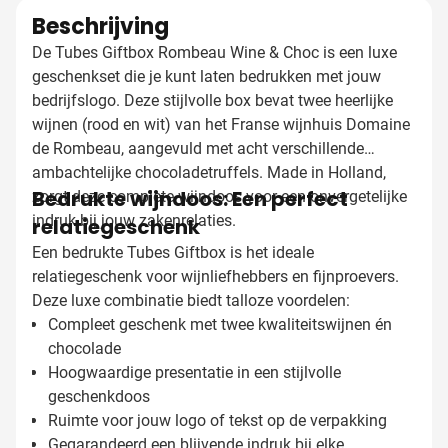
Beschrijving
De Tubes Giftbox Rombeau Wine & Choc is een luxe
geschenkset die je kunt laten bedrukken met jouw
bedrijfslogo. Deze stijlvolle box bevat twee heerlijke
wijnen (rood en wit) van het Franse wijnhuis Domaine
de Rombeau, aangevuld met acht verschillende
ambachtelijke chocoladetruffels. Made in Holland,
Bedrukte wijndoos: Een perfect
zorgt deze complete wijndoos voor een onvergetelijke
indruk bij jouw zakenrelaties.
relatiegeschenk
Een bedrukte Tubes Giftbox is het ideale
relatiegeschenk voor wijnliefhebbers en fijnproevers.
Deze luxe combinatie biedt talloze voordelen:
Compleet geschenk met twee kwaliteitswijnen én
chocolade
Hoogwaardige presentatie in een stijlvolle
geschenkdoos
Ruimte voor jouw logo of tekst op de verpakking
Gegarandeerd een blijvende indruk bij elke