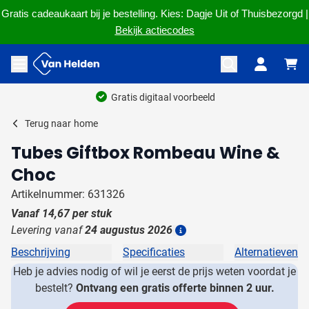
Gratis cadeaukaart bij je bestelling. Kies: Dagje Uit of Thuisbezorgd |
Bekijk actiecodes
Ga naar de inhoud
Menu openen
Gratis digitaal voorbeeld
Terug naar
home
Tubes Giftbox Rombeau Wine &
Choc
Artikelnummer: 631326
Vanaf
14,67
per stuk
Levering vanaf
24 augustus 2026
Details
Beschrijving
Specificaties
Alternatieven
Heb je advies nodig of wil je eerst de prijs weten voordat je
bestelt?
Ontvang een gratis offerte binnen 2 uur.