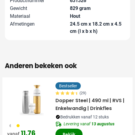
Productnummer
631326
Gewicht
829 gram
Materiaal
Hout
Afmetingen
24.5 cm x 18.2 cm x 4.5
cm (l x b x h)
Anderen bekeken ook
Bestseller
(29)
Dopper Steel | 490 ml | RVS |
Enkelwandig | Drinkfles
Bedrukken vanaf 12 stuks
Levering vanaf
13 augustus
325
031
11,76
vanaf
Bekijk