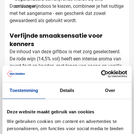
Door deze wijndoos te kiezen, combineer je het nuttige
ontvanger
met het aangename - een geschenk dat zowel
gewaardeerd als gebruikt wordt.
Verfijnde smaaksensatie voor
kenners
De inhoud van deze giftbox is met zorg geselecteerd.
De rode wijn (14,5% vol) heeft een intense aroma van
zwart fruit en kruiden, met tonen van cacao en vanille
door de rijping op Franse eikenhouten vaten. De witte
wijn verrast met frisse aroma's van citrus, ananas en
appel, perfect in balans met een subtiele houttoets. De
Toestemming
Details
Over
Tubes Giftbox laten bedrukken met
acht ambachtelijke chocoladetruffels in verschillende
smaken maken deze smaakervaring compleet.
logo
Bij Van Helden Relatiegeschenken zorgen we voor een
Deze website maakt gebruik van cookies
professionele bedrukking van jouw wijndoos:
We gebruiken cookies om content en advertenties te
Met je bedrijfslogo voor directe herkenning
personaliseren, om functies voor social media te bieden
Met een persoonlijke tekst of boodschap