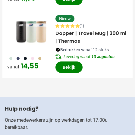
Nieuw
(1)
Dopper | Travel Mug | 300 ml
| Thermos
Bedrukken vanaf 12 stuks
Levering vanaf
13 augustus
374
773
720
988
900
14,55
vanaf
Bekijk
Hulp nodig?
Onze medewerkers zijn op werkdagen tot 17.00u
bereikbaar.