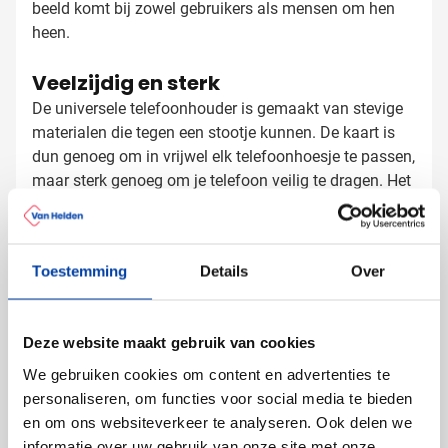
beeld komt bij zowel gebruikers als mensen om hen
heen.
Veelzijdig en sterk
De universele telefoonhouder is gemaakt van stevige
materialen die tegen een stootje kunnen. De kaart is
dun genoeg om in vrijwel elk telefoonhoesje te passen,
maar sterk genoeg om je telefoon veilig te dragen. Het
koord is comfortabel en verstelbaar, zodat iedereen de
perfecte lengte kan instellen.
Telefoonkoorden laten bedrukken
Toestemming
Details
Over
met logo
Bij Van Helden Relatiegeschenken verzorgen we een
professionele bedrukking op jouw telefoonkoorden:
Deze website maakt gebruik van cookies
Met je bedrijfslogo in full color
We gebruiken cookies om content en advertenties te
Met een slogan of boodschap
personaliseren, om functies voor social media te bieden
Met contactgegevens of QR-code
en om ons websiteverkeer te analyseren. Ook delen we
informatie over uw gebruik van onze site met onze