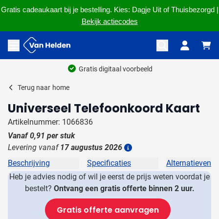
Gratis cadeaukaart bij je bestelling. Kies: Dagje Uit of Thuisbezorgd |
Bekijk actiecodes
Ga naar de inhoud
Menu openen
Gratis digitaal voorbeeld
Terug naar
home
Universeel Telefoonkoord Kaart
Artikelnummer: 1066836
Vanaf
0,91
per stuk
Levering vanaf
17 augustus 2026
Details
Beschrijving
Specificaties
Alternatieven
Heb je advies nodig of wil je eerst de prijs weten voordat je
bestelt?
Ontvang een gratis offerte binnen 2 uur.
Gratis offerte aanvragen