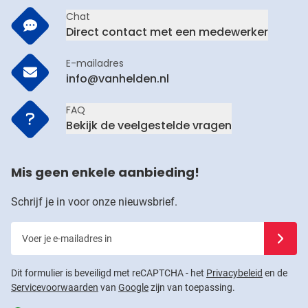
Chat
Direct contact met een medewerker
E-mailadres
info@vanhelden.nl
FAQ
Bekijk de veelgestelde vragen
Mis geen enkele aanbieding!
Schrijf je in voor onze nieuwsbrief.
Voer je e-mailadres in
Schrijf j
Dit formulier is beveiligd met reCAPTCHA - het
Privacybeleid
en de
Servicevoorwaarden
van
Google
zijn van toepassing.