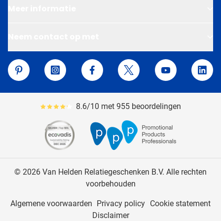
Meer informatie
Neem contact op met
Van Helden Relatiegeschenken
Pinterest
Instagram
Facebook
Twitter
YouTube
Linke
8.6/10 met 955 beoordelingen
Gemiddeld reviewpercentage is 86
© 2026 Van Helden Relatiegeschenken B.V. Alle rechten
voorbehouden
Algemene voorwaarden
Privacy policy
Cookie statement
Disclaimer