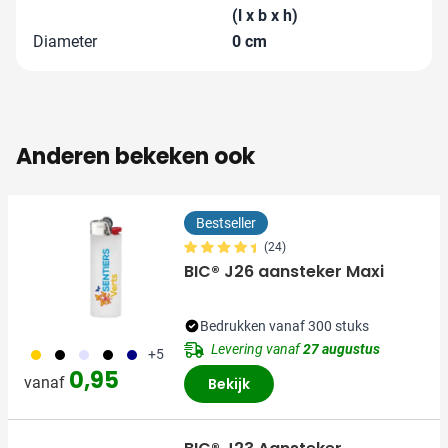
(l x b x h)
Diameter
0 cm
Anderen bekeken ook
Bestseller
(24)
BIC® J26 aansteker Maxi
Bedrukken vanaf 300 stuks
Levering vanaf
27 augustus
056
001
353
310
018
+5
0,95
vanaf
Bekijk