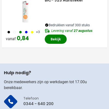
BIC® J23 Aansteker
Bedrukken vanaf 300 stuks
Levering vanaf
27 augustus
001
310
004
005
006
+3
0,84
vanaf
Bekijk
Hulp nodig?
Onze medewerkers zijn op werkdagen tot 17.00u
bereikbaar.
Telefoon
0344 - 640 200