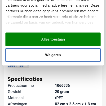
Dankzij de full color bedrukking komen zelfs de meest
partners voor social media, adverteren en analyse. Deze
gedetailleerde logo's perfect tot hun recht, waardoor je
partners kunnen deze gegevens combineren met andere
merk extra opvalt tijdens gebruik.
informatie die u aan ze heeft verstrekt of die ze hebben
verzameld op basis van uw gebruik van hun services.
Gratis digitaal voorbeeld van je
bedrukte telefoonkoord
Benieuwd hoe jouw logo eruit ziet op deze
Alles toestaan
telefoonhouder? Vraag vrijblijvend een digitaal
voorbeeld aan. Zo weet je precies wat je kunt
verwachten voordat je bestelt. Neem contact op met
Weigeren
ons team voor specifieke wensen of grotere aantallen
– we denken graag met je mee voor het perfecte
Lees meer
resultaat.
Specificaties
Productnummer
1066836
Gewicht
20 gram
Materiaal
rPET
Afmetingen
82 cm x 2.3 cm x 1.3 cm