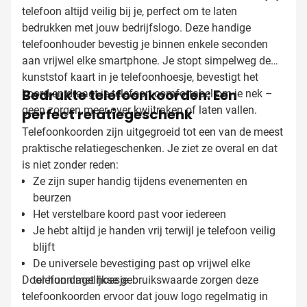
telefoon altijd veilig bij je, perfect om te laten
bedrukken met jouw bedrijfslogo. Deze handige
telefoonhouder bevestig je binnen enkele seconden
aan vrijwel elke smartphone. Je stopt simpelweg de
kunststof kaart in je telefoonhoesje, bevestigt het
Bedrukte telefoonkoorden: Een
koord en draagt je telefoon comfortabel om je nek –
geen zorgen meer over kwijtraken of laten vallen.
perfect relatiegeschenk
Telefoonkoorden zijn uitgegroeid tot een van de meest
praktische relatiegeschenken. Je ziet ze overal en dat
is niet zonder reden:
Ze zijn super handig tijdens evenementen en
beurzen
Het verstelbare koord past voor iedereen
Je hebt altijd je handen vrij terwijl je telefoon veilig
blijft
De universele bevestiging past op vrijwel elke
Door hun dagelijkse gebruikswaarde zorgen deze
telefoon met hoesje
telefoonkoorden ervoor dat jouw logo regelmatig in