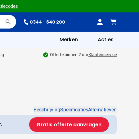
ctiecodes
0344 - 640 200
n
Merken
Acties
ing
Offerte binnen 2 uur
Klantenservice
Beschrijving
Specificaties
Alternatieven
Gratis offerte aanvragen
.