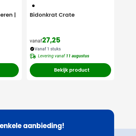
001
eren |
Bidonkrat Crate
27,25
vanaf
Vanaf 1 stuks
Levering vanaf
11 augustus
Bekijk product
 enkele aanbieding!