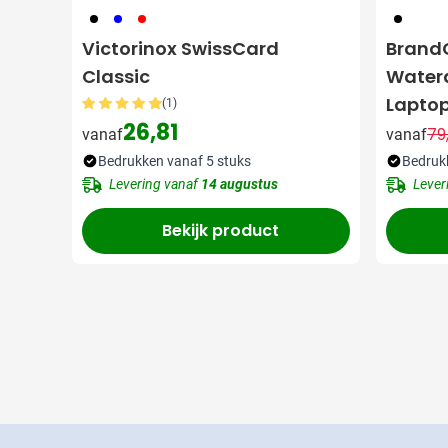
001
005
008
001
Victorinox SwissCard
Brand
Classic
Watera
Laptop
(1)
26,81
inch]
79
vanaf
vanaf
Bedrukken vanaf 5 stuks
Bedruk
Levering vanaf
14 augustus
Lever
Bekijk product