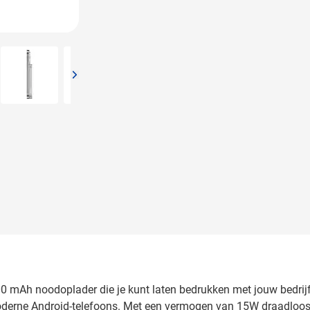
arger image
View larger image
View larger image
View larger image
00 mAh noodoplader die je kunt laten bedrukken met jouw bedri
oderne Android-telefoons. Met een vermogen van 15W draadloos