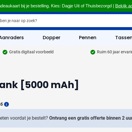
deaukaart bij je bestelling. Kies: Dagje Uit of Thuisbezorgd |
Bekijk a
Aanraders
Dopper
Pennen
Tasse
Gratis digitaal voorbeeld
Ruim 60 jaar ervar
hrijfwaren categorie
kelijk & Kantoor categorie
bank [5000 mAh]
rinkwaren categorie
eggevertjes categorie
26
ultimedia categorie
Details
assen categorie
weten voordat je bestelt?
Ontvang een gratis offerte binnen 2 uur
reedschap & Veiligheid categorie