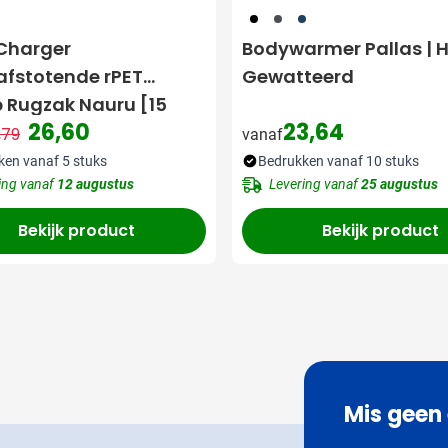
001
874
536
Charger
Bodywarmer Pallas | H
fstotende rPET
Gewatteerd
 Rugzak Nauru [15
26,60
23,64
,79
vanaf
Normale prijs
Speciale prijs
ken vanaf 5 stuks
Bedrukken vanaf 10 stuks
ing vanaf
12 augustus
Levering vanaf
25 augustus
Bekijk product
Bekijk product
Mis geen