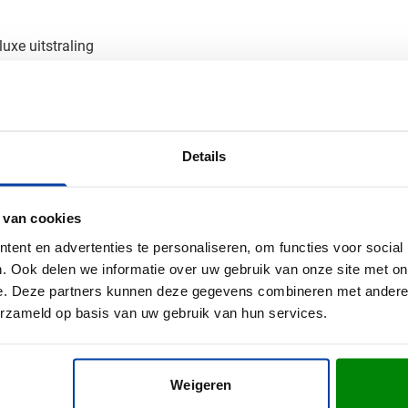
uxe uitstraling
orgt voor een blijvende indruk bij je relaties, terwijl ze dagelijk
van je bedrukte powerbank
Details
Vitamin Powerbank? Vraag een gratis digitaal voorbeeld aan en 
drukkingsmethode voor jouw logo of huisstijl - we denken graag
 van cookies
ent en advertenties te personaliseren, om functies voor social
. Ook delen we informatie over uw gebruik van onze site met on
e. Deze partners kunnen deze gegevens combineren met andere i
erzameld op basis van uw gebruik van hun services.
n
BS, Gerecycled aluminium
Weigeren
 x 0.9 cm (l x b x h)