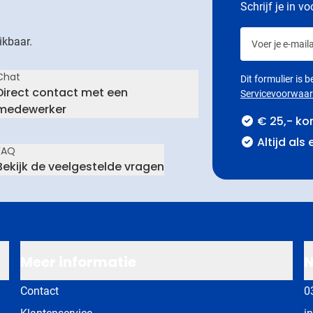
Schrijf je in v
Voer je e-maila
ikbaar.
Chat
Dit formulier is
Direct contact met een
Servicevoorwaa
medewerker
€ 25,- ko
Altijd als
FAQ
Bekijk de veelgestelde vragen
Meer informatie
N
Contact
0