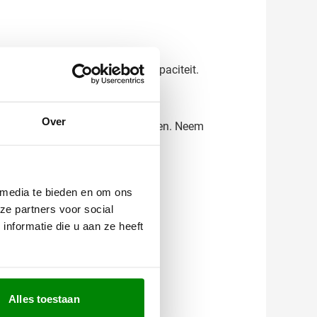
s profiteren van extra batterijcapaciteit.
Over
weet precies wat je kunt verwachten. Neem
 met je mee!
 media te bieden en om ons
ze partners voor social
nformatie die u aan ze heeft
Alles toestaan