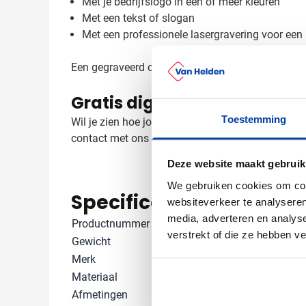
Met je bedrijfslogo in één of meer kleuren
Met een tekst of slogan
Met een professionele lasergravering voor een l
Een gegraveerd of bedrukt logo op deze powerbank z
Gratis digitaal voorbeeld 
Toestemming
Wil je zien hoe jouw logo eruitziet op de Urban 
contact met ons op voor advies over de beste be
Deze website maakt gebruik
We gebruiken cookies om cont
Specificaties
websiteverkeer te analyseren
media, adverteren en analys
Productnummer
1067126
verstrekt of die ze hebben v
Gewicht
118 gram
Merk
Urban Vitami
Materiaal
Gerecycled A
Afmetingen
10.2 cm x 7 cm