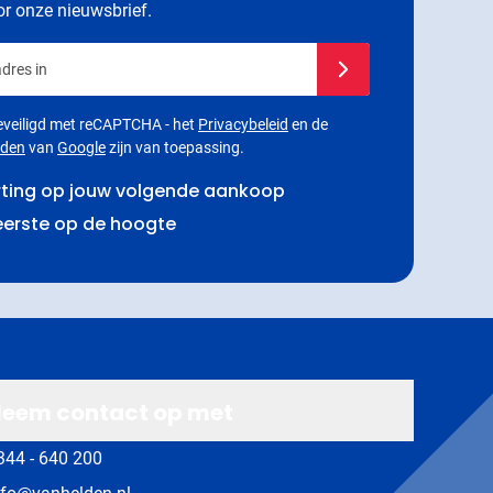
oor onze nieuwsbrief.
dres in
Schrijf je in voor onze
 beveiligd met reCAPTCHA - het
Privacybeleid
en de
rden
van
Google
zijn van toepassing.
rting op jouw volgende aankoop
 eerste op de hoogte
eem contact op met
344 - 640 200