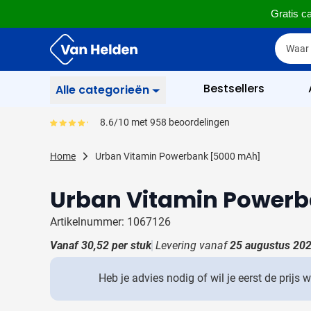
Gratis ca
Ga naar de inhoud
Zoek
Zoek
Sla menu over
Bestsellers
Alle categorieën
Schrijfwaren
8.6/10 met 958 beoordelingen
Gemiddeld reviewpercentage is 86
Toon submenu voor Sc
Zakelijk & Kantoor
Home
Urban Vitamin Powerbank [5000 mAh]
Toon submenu voor Za
Drinkwaren
Urban Vitamin Power
Toon submenu voor D
Weggevertjes
Toon submenu voor W
Artikelnummer: 1067126
Multimedia
Vanaf
30,52
per stuk
Levering vanaf
25 augustus 20
Toon submenu voor M
Tassen
Toon submenu voor T
Heb je advies nodig of wil je eerst de prijs 
Gereedschap & Veiligheid
Toon submenu voor Ge