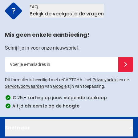
FAQ
Bekijk de veelgestelde vragen
Mis geen enkele aanbieding!
Schrijf je in voor onze nieuwsbrief.
Voer je e-mailadres in
Schrijf j
Dit formulier is beveiligd met reCAPTCHA - het
Privacybeleid
en de
Servicevoorwaarden
van
Google
zijn van toepassing.
€ 25,- korting op jouw volgende aankoop
Altijd als eerste op de hoogte
Snel naar