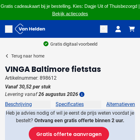
Gratis cadeaukaart bij je bestelling. Kies: Dagje Uit of Thuisbezorgd |
Bekijk actiecodes
Ga naar de inhoud
Menu openen
Gratis digitaal voorbeeld
Terug naar
home
VINGA Baltimore fietstas
Artikelnummer: 898612
Vanaf
30,52
per stuk
Levering vanaf
26 augustus 2026
Details
Beschrijving
Specificaties
Alternatieven
Heb je advies nodig of wil je eerst de prijs weten voordat je
bestelt?
Ontvang een gratis offerte binnen 2 uur.
Gratis offerte aanvragen