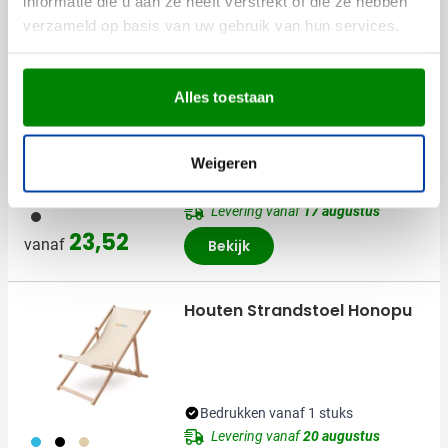
informatie die u aan ze heeft verstrekt of die ze hebben
Anderen bekeken ook
verzameld op basis van uw gebruik van hun services.
(2)
Alles toestaan
Verrekijker Look-o | 10x42
vergroting | Draagband | Met
doekje
Weigeren
Bedrukken vanaf 3 stuks
Levering vanaf
17 augustus
001
23,52
vanaf
Bekijk
Houten Strandstoel Honopu
Bedrukken vanaf 1 stuks
Levering vanaf
20 augustus
033
001
357