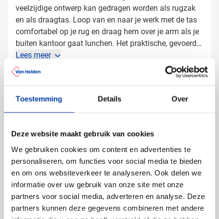
veelzijdige ontwerp kan gedragen worden als rugzak
en als draagtas. Loop van en naar je werk met de tas
comfortabel op je rug en draag hem over je arm als je
buiten kantoor gaat lunchen. Het praktische, gevoerde
laptopvak is perfect om je apparaten in op te bergen.
Lees meer
Je kunt de tas ook aan het frame van je fiets
bevestigen. De perfecte combinatie van praktisch en
Specificaties
stijlvol!Geschikt voor laptops met een grootte van in
Productnummer
898612
Toestemming
Details
Over
totaal 17 inch. Denk eraan dat de afmetingen van het
Gewicht
849 gram
scherm niet hetzelfde zijn als die van de gehele laptop.
Merk
Vinga
Bestel snel!
Deze website maakt gebruik van cookies
Inhoud
23000 ml
Materiaal
Polyester, PU
We gebruiken cookies om content en advertenties te
Afmetingen
30 cm x 10 cm x 40 cm (l
personaliseren, om functies voor social media te bieden
x b x h)
en om ons websiteverkeer te analyseren. Ook delen we
informatie over uw gebruik van onze site met onze
partners voor social media, adverteren en analyse. Deze
partners kunnen deze gegevens combineren met andere