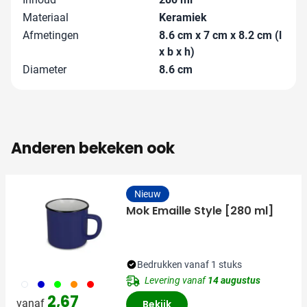
Materiaal
Keramiek
Afmetingen
8.6 cm x 7 cm x 8.2 cm (l
x b x h)
Diameter
8.6 cm
Anderen bekeken ook
Nieuw
Mok Emaille Style [280 ml]
Bedrukken vanaf 1 stuks
Levering vanaf
14 augustus
002
005
029
007
008
2,67
vanaf
Bekijk