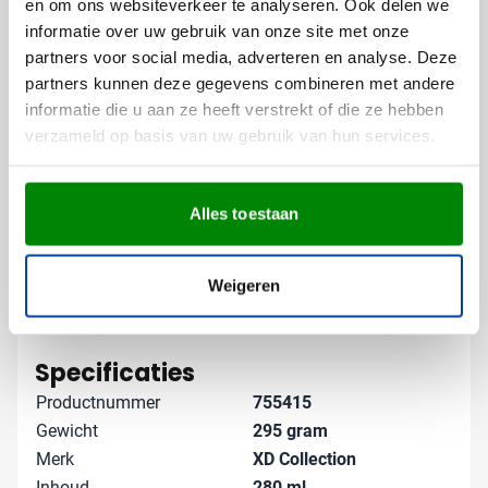
en om ons websiteverkeer te analyseren. Ook delen we
Of je nu enkele mokken of een grote oplage nodig
informatie over uw gebruik van onze site met onze
hebt, wij zorgen voor een professionele bedrukking die
partners voor social media, adverteren en analyse. Deze
je merk perfect weergeeft.
partners kunnen deze gegevens combineren met andere
informatie die u aan ze heeft verstrekt of die ze hebben
Gratis digitaal voorbeeld van je
verzameld op basis van uw gebruik van hun services.
bedrukte mok
Benieuwd hoe jouw logo eruit ziet op deze vintage
mok? Vraag een gratis digitaal voorbeeld aan en weet
Alles toestaan
precies wat je kunt verwachten. We denken graag met
je mee over de beste manier om jouw merk te laten
stralen op dit stijlvolle relatiegeschenk. Neem vandaag
Weigeren
nog contact met ons op!
Lees meer
Specificaties
Productnummer
755415
Gewicht
295 gram
Merk
XD Collection
Inhoud
280 ml