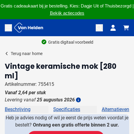
Gratis cadeaukaart bij je bestelling. Kies: Dagje Uit of Thuisbezorgd |
Bekijk actiecodes
Ga naar de inhoud
Menu openen
Gratis digitaal voorbeeld
Terug naar
home
Vintage keramische mok [280
ml]
Artikelnummer: 755415
Vanaf
2,64
per stuk
Levering vanaf
25 augustus 2026
Details
Beschrijving
Specificaties
Alternatieven
Heb je advies nodig of wil je eerst de prijs weten voordat je
bestelt?
Ontvang een gratis offerte binnen 2 uur.