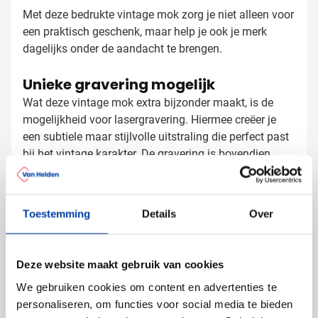
Met deze bedrukte vintage mok zorg je niet alleen voor
een praktisch geschenk, maar help je ook je merk
dagelijks onder de aandacht te brengen.
Unieke gravering mogelijk
Wat deze vintage mok extra bijzonder maakt, is de
mogelijkheid voor lasergravering. Hiermee creëer je
een subtiele maar stijlvolle uitstraling die perfect past
bij het vintage karakter. De gravering is bovendien
slijtvast en blijft zelfs na intensief gebruik mooi
zichtbaar. Perfect voor bedrijven die kwaliteit en
Mokken bedrukken met logo
duurzaamheid uitstralen.
Toestemming
Details
Over
Bij Van Helden Relatiegeschenken bedrukken we jouw
vintage mokken exact zoals jij dat wilt:
Met je bedrijfslogo in één of meerdere kleuren
Deze website maakt gebruik van cookies
Met een tekst of slogan
We gebruiken cookies om content en advertenties te
Met lasergravering voor een exclusieve uitstraling
personaliseren, om functies voor social media te bieden