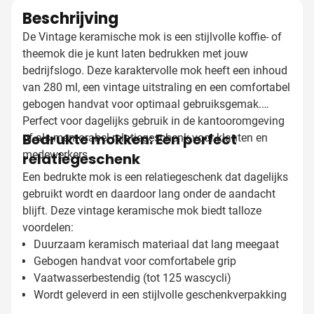
Beschrijving
De Vintage keramische mok is een stijlvolle koffie- of
theemok die je kunt laten bedrukken met jouw
bedrijfslogo. Deze karaktervolle mok heeft een inhoud
van 280 ml, een vintage uitstraling en een comfortabel
gebogen handvat voor optimaal gebruiksgemak.
Perfect voor dagelijks gebruik in de kantooromgeving
Bedrukte mokken: Een perfect
of als memorabel relatiegeschenk voor klanten en
medewerkers.
relatiegeschenk
Een bedrukte mok is een relatiegeschenk dat dagelijks
gebruikt wordt en daardoor lang onder de aandacht
blijft. Deze vintage keramische mok biedt talloze
voordelen:
Duurzaam keramisch materiaal dat lang meegaat
Gebogen handvat voor comfortabele grip
Vaatwasserbestendig (tot 125 wascycli)
Wordt geleverd in een stijlvolle geschenkverpakking