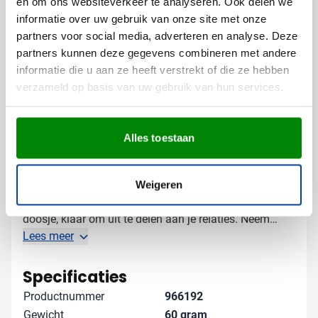
en om ons websiteverkeer te analyseren. Ook delen we
persoonlijke touch
informatie over uw gebruik van onze site met onze
partners voor social media, adverteren en analyse. Deze
Door lasergravering ontstaat een subtiel en blijvend
partners kunnen deze gegevens combineren met andere
resultaat dat perfect past bij de natuurlijke uitstraling
informatie die u aan ze heeft verstrekt of die ze hebben
van het bamboe.
verzameld op basis van uw gebruik van hun services.
Gratis digitaal voorbeeld van je
bedrukte weerstation
Alles toestaan
Wil je zien hoe jouw logo eruit ziet op het Weerstation
Lane? Vraag een gratis digitaal voorbeeld aan en je
weet precies wat je kunt verwachten. Elk weerstation
Weigeren
wordt individueel verpakt in een bruin kartonnen
doosje, klaar om uit te delen aan je relaties. Neem
contact met ons op voor meer informatie over
Lees meer
levertijden of aangepaste bedrukking - we denken
graag met je mee!
Specificaties
Productnummer
966192
Gewicht
60 gram