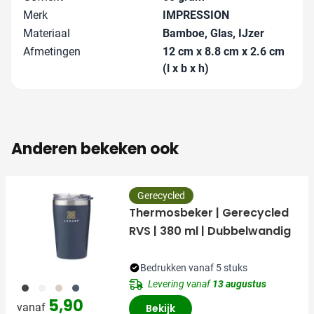
Merk
IMPRESSION
Materiaal
Bamboe, Glas, IJzer
Afmetingen
12 cm x 8.8 cm x 2.6 cm
(l x b x h)
Anderen bekeken ook
Gerecycled
Thermosbeker | Gerecycled
RVS | 380 ml | Dubbelwandig
Bedrukken vanaf 5 stuks
Levering vanaf
13 augustus
001
002
357
307
5,90
vanaf
Bekijk