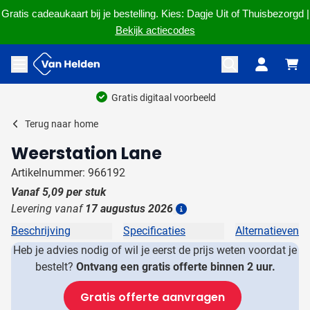
Gratis cadeaukaart bij je bestelling. Kies: Dagje Uit of Thuisbezorgd |
Bekijk actiecodes
Ga naar de inhoud
Menu openen
Gratis digitaal voorbeeld
Terug naar
home
Weerstation Lane
Artikelnummer: 966192
Vanaf
5,09
per stuk
Levering vanaf
17 augustus 2026
Details
Beschrijving
Specificaties
Alternatieven
Heb je advies nodig of wil je eerst de prijs weten voordat je
bestelt?
Ontvang een gratis offerte binnen 2 uur.
Gratis offerte aanvragen