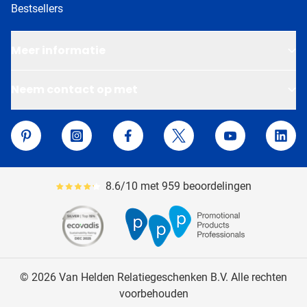
Bestsellers
Meer informatie
Neem contact op met
Van Helden Relatiegeschenken
Pinterest
Instagram
Facebook
Twitter
YouTube
Linke
8.6/10 met 959 beoordelingen
Gemiddeld reviewpercentage is 86
© 2026 Van Helden Relatiegeschenken B.V. Alle rechten
voorbehouden