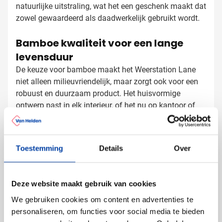
natuurlijke uitstraling, wat het een geschenk maakt dat
zowel gewaardeerd als daadwerkelijk gebruikt wordt.
Bamboe kwaliteit voor een lange
levensduur
De keuze voor bamboe maakt het Weerstation Lane
niet alleen milieuvriendelijk, maar zorgt ook voor een
robuust en duurzaam product. Het huisvormige
ontwerp past in elk interieur, of het nu op kantoor of
thuis wordt gebruikt. De batterijen zijn al inbegrepen,
dus je relatiegeschenk is direct klaar voor gebruik.
Weerstation laten bedrukken met
Toestemming
Details
Over
logo
Bij Van Helden Relatiegeschenken geven we jouw
weerstation een professionele uitstraling:
Deze website maakt gebruik van cookies
Met je bedrijfslogo via lasergravering
We gebruiken cookies om content en advertenties te
Met een passende tekst of slogan
personaliseren, om functies voor social media te bieden
Met verschillende namen mogelijk voor een