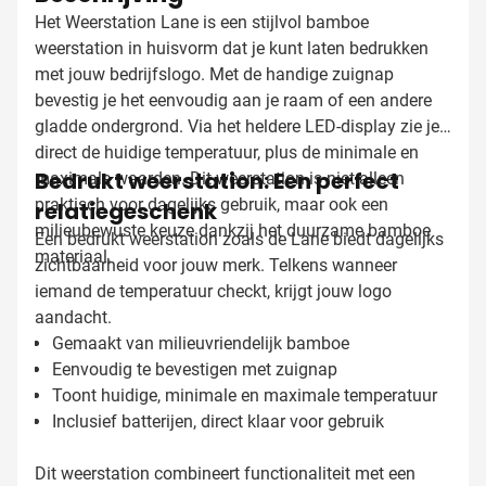
Het Weerstation Lane is een stijlvol bamboe
weerstation in huisvorm dat je kunt laten bedrukken
met jouw bedrijfslogo. Met de handige zuignap
bevestig je het eenvoudig aan je raam of een andere
gladde ondergrond. Via het heldere LED-display zie je
direct de huidige temperatuur, plus de minimale en
Bedrukt weerstation: Een perfect
maximale waarden. Dit weerstation is niet alleen
praktisch voor dagelijks gebruik, maar ook een
relatiegeschenk
milieubewuste keuze dankzij het duurzame bamboe
Een bedrukt weerstation zoals de Lane biedt dagelijks
materiaal.
zichtbaarheid voor jouw merk. Telkens wanneer
iemand de temperatuur checkt, krijgt jouw logo
aandacht.
Gemaakt van milieuvriendelijk bamboe
Eenvoudig te bevestigen met zuignap
Toont huidige, minimale en maximale temperatuur
Inclusief batterijen, direct klaar voor gebruik
Dit weerstation combineert functionaliteit met een