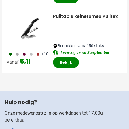
Pulltap’s kelnersmes Pulltex
Bedrukken vanaf 50 stuks
Levering vanaf
2 september
060
491
010
032
011
+10
5,11
vanaf
Bekijk
Hulp nodig?
Onze medewerkers zijn op werkdagen tot 17.00u
bereikbaar.