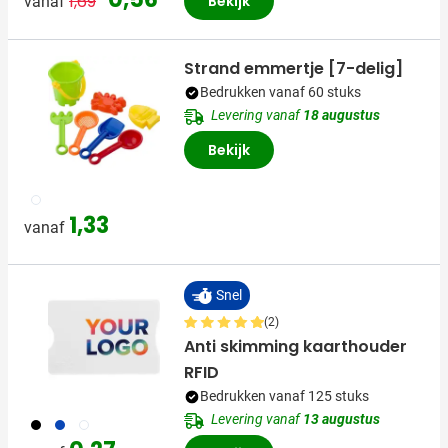
1,69
Bekijk
vanaf
Strand emmertje [7-delig]
Bedrukken vanaf 60 stuks
Levering vanaf
18 augustus
Bekijk
009
1,33
vanaf
Snel
(2)
Anti skimming kaarthouder
RFID
Bedrukken vanaf 125 stuks
Levering vanaf
13 augustus
001
023
002