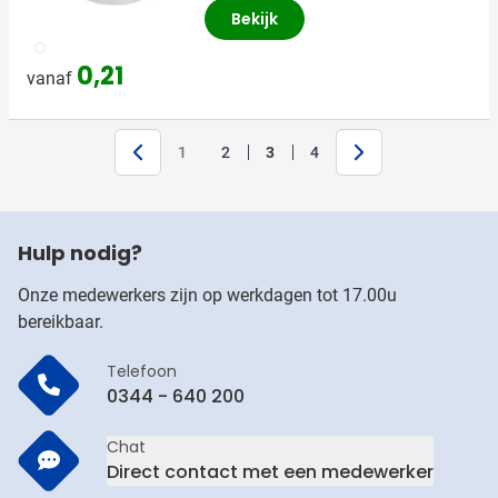
Bekijk
021
0,21
vanaf
Volgende
1
2
3
4
Pagina
Pagina
Je leest momenteel pagina
Pagina
Hulp nodig?
Onze medewerkers zijn op werkdagen tot 17.00u
bereikbaar.
Telefoon
0344 - 640 200
Chat
Direct contact met een medewerker