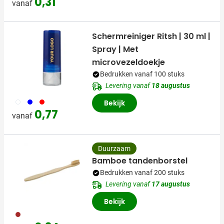
0,31
vanaf
Schermreiniger Ritsh | 30 ml |
Spray | Met
microvezeldoekje
Bedrukken vanaf 100 stuks
Levering vanaf
18 augustus
002
005
008
Bekijk
0,77
vanaf
Duurzaam
Bamboe tandenborstel
Bedrukken vanaf 200 stuks
Levering vanaf
17 augustus
Bekijk
011