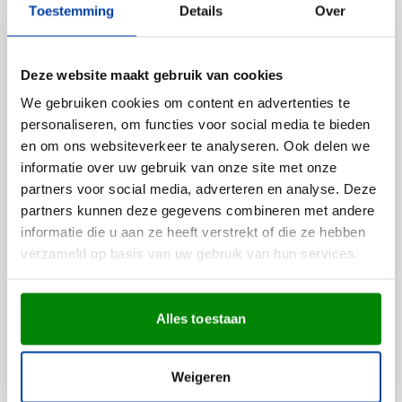
005
Bekijk
Toestemming
Details
Over
1,54
vanaf
Deze website maakt gebruik van cookies
Aanbieding
We gebruiken cookies om content en advertenties te
Snel
personaliseren, om functies voor social media te bieden
(3)
en om ons websiteverkeer te analyseren. Ook delen we
Sommeliermes Professional |
informatie over uw gebruik van onze site met onze
RVS | Met foliesnijder
partners voor social media, adverteren en analyse. Deze
Bedrukken vanaf 72 stuks
001
002
partners kunnen deze gegevens combineren met andere
Levering vanaf
13 augustus
informatie die u aan ze heeft verstrekt of die ze hebben
Normale prijs
Speciale prijs
0,72
1,06
verzameld op basis van uw gebruik van hun services.
vanaf
Bekijk
Potlood Godiva
Alles toestaan
Bedrukken vanaf 67 stuks
Levering vanaf
24 augustus
Weigeren
Bekijk