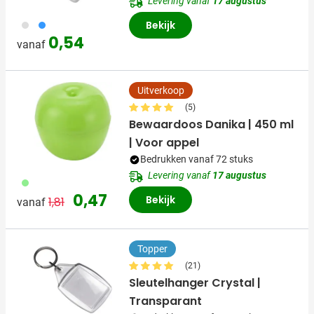
Levering vanaf
17 augustus
002
018
Bekijk
0,54
vanaf
Uitverkoop
(5)
Bewaardoos Danika | 450 ml
| Voor appel
Bedrukken vanaf 72 stuks
Levering vanaf
17 augustus
029
Normale prijs
Speciale prijs
0,47
Bekijk
1,81
vanaf
Topper
(21)
Sleutelhanger Crystal |
Transparant