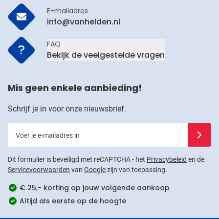
E-mailadres
info@vanhelden.nl
FAQ
Bekijk de veelgestelde vragen
Mis geen enkele aanbieding!
Schrijf je in voor onze nieuwsbrief.
Voer je e-mailadres in
Schrijf j
Dit formulier is beveiligd met reCAPTCHA - het
Privacybeleid
en de
Servicevoorwaarden
van
Google
zijn van toepassing.
€ 25,- korting op jouw volgende aankoop
Altijd als eerste op de hoogte