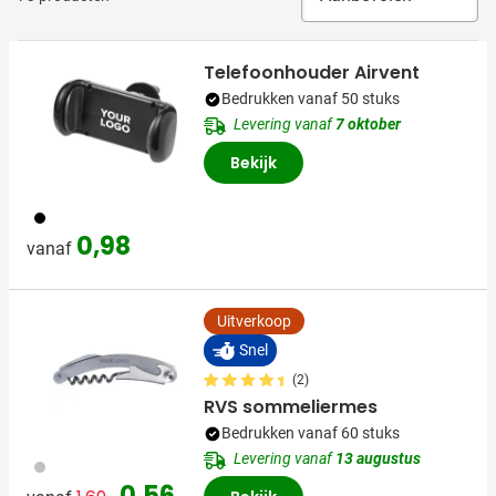
Telefoonhouder Airvent
Bedrukken vanaf 50 stuks
Levering vanaf
7 oktober
Bekijk
001
0,98
vanaf
Uitverkoop
Snel
(2)
RVS sommeliermes
Bedrukken vanaf 60 stuks
Levering vanaf
13 augustus
032
Normale prijs
Speciale prijs
0,56