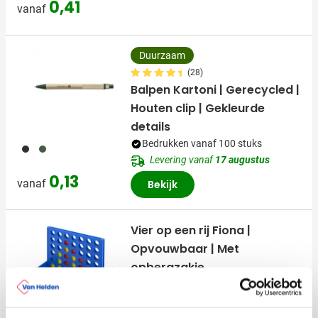
0,41
vanaf
Duurzaam
(28)
Balpen Kartoni | Gerecycled |
Houten clip | Gekleurde
details
Bedrukken vanaf 100 stuks
001
004
Levering vanaf
17 augustus
0,13
vanaf
Bekijk
Vier op een rij Fiona |
Opvouwbaar | Met
opbergzakje
Bedrukken vanaf 70 stuks
Levering vanaf
19 augustus