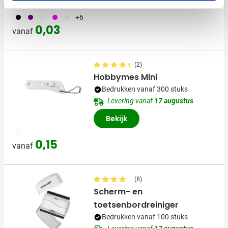
001
024
002
046
311
+6
0,03
vanaf
(2)
Hobbymes Mini
Bedrukken vanaf 300 stuks
Levering vanaf
17 augustus
Bekijk
002
0,15
vanaf
(8)
Scherm- en
toetsenbordreiniger
Bedrukken vanaf 100 stuks