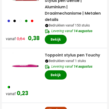
Stylus pen Gentle |
Aluminium |
Draaimechanisme | Metalen
details
023
001
002
004
008
Bedrukken vanaf 150 stuks
Levering vanaf
14 augustus
Normale prijs
Speciale prijs
0,38
0,64
vanaf
Bekijk
Toppoint stylus pen Touchy
Bedrukken vanaf 1 stuks
Levering vanaf
14 augustus
Bekijk
828
0,23
vanaf