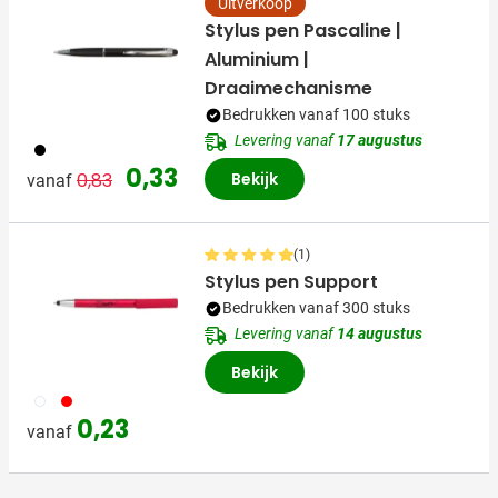
Uitverkoop
Stylus pen Pascaline |
Aluminium |
Draaimechanisme
Bedrukken vanaf 100 stuks
Levering vanaf
17 augustus
001
Normale prijs
Speciale prijs
0,33
0,83
Bekijk
vanaf
(1)
Stylus pen Support
Bedrukken vanaf 300 stuks
Levering vanaf
14 augustus
Bekijk
002
008
0,23
vanaf