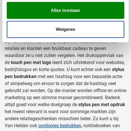
wanneer deze de stylus pen met logo in de hand heeft.
Alles toestaan
Slimme marketing met bedrukte
touch pen
Weigeren
Bij Van Helden kunt u
stylus pennen bedrukken
om uw
relaties en klanten een bruikbaar cadeau te geven
waardoor ze u niet zullen vergeten. Het drukoppervlak van
de
touch pen met logo
leent zich uitstekend voor websites,
bedrijfslogos en korte quotes. U kunt echter ook een
stylus
pen bedrukken
met een hashtag voor een bepaalde actie
of simpelweg om ervoor te zorgen dat de hashtag veel
gebruikt zal worden. Op die manier worden offline en online
marketing op een slimme manier gecombineerd. Bedenk
altijd goed voor welke doelgroep de
stylus pen met opdruk
het meest relevant is want voor sommige markten zijn
andere relatiegeschenken misschien beter. Zo kunt u bij
Van Helden ook
oordopjes bedrukken
, notitieboeken van