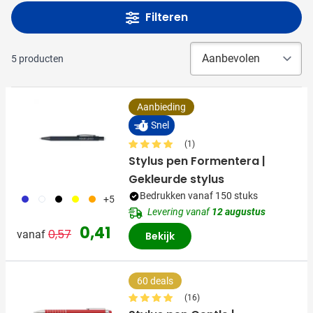
Filteren
5
producten
Aanbieding
Snel
(1)
Stylus pen Formentera |
Gekleurde stylus
Bedrukken vanaf 150 stuks
023
002
871
006
007
+5
Levering vanaf
12 augustus
Normale prijs
Speciale prijs
0,41
0,57
vanaf
Bekijk
60 deals
(16)