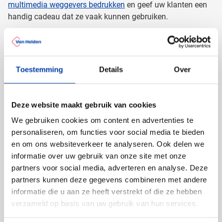
multimedia weggevers bedrukken
en geef uw klanten een
handig cadeau dat ze vaak kunnen gebruiken.
Een stylus balpen: modern en
praktisch relatiegeschenk voor elke
doelgroep
Toestemming
Details
Over
De sierlijke en praktische stylus pennen zijn voor meerdere
doelgroepen relevant en daarom goed te gebruiken voor
Deze website maakt gebruik van cookies
marketing. Hoewel
stylus pennen met logo
op zich door
We gebruiken cookies om content en advertenties te
iedereen gebruikt kunnen worden omdat de pennen ook
personaliseren, om functies voor social media te bieden
een schrijvende functie hebben, zijn de te
bedrukken stylus
en om ons websiteverkeer te analyseren. Ook delen we
pennen
voor uw zakenrelaties en bijvoorbeeld doelmarkten
informatie over uw gebruik van onze site met onze
uit de ITC-wereld. Deze mensen zullen direct weten waar de
partners voor social media, adverteren en analyse. Deze
touch pen
voor gebruikt wordt en het relatiegeschenk extra
partners kunnen deze gegevens combineren met andere
waarderen. Bij
Van Helden Relatiegeschenken
kunt u
touch
informatie die u aan ze heeft verstrekt of die ze hebben
screen pennen bedrukken
met logo maar ook met een
verzameld op basis van uw gebruik van hun services.
pakkende quote of een website. De
bedrukte stylus balpen
is een herinnering aan uw klant of zakenrelatie, iedere keer