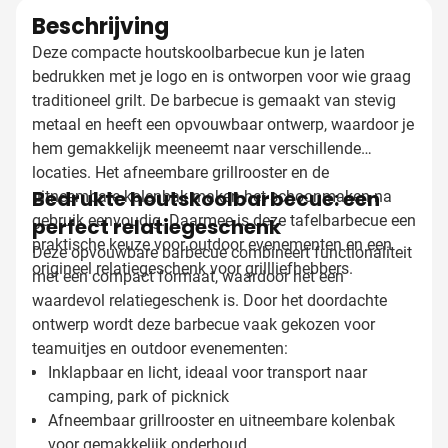
Beschrijving
Deze compacte houtskoolbarbecue kun je laten
bedrukken met je logo en is ontworpen voor wie graag
traditioneel grilt. De barbecue is gemaakt van stevig
metaal en heeft een opvouwbaar ontwerp, waardoor je
hem gemakkelijk meeneemt naar verschillende
locaties. Het afneembare grillrooster en de
Bedrukte houtskoolbarbecue: een
uitneembare kolenbak maken het schoonmaken na
gebruik eenvoudig. Daarmee is deze tafelbarbecue een
perfect relatiegeschenk
praktische keuze voor outdoor evenementen en een
Deze opvouwbare barbecue combineert functionaliteit
origineel relatiegeschenk voor grillliefhebbers.
met een compact formaat, waardoor het een
waardevol relatiegeschenk is. Door het doordachte
ontwerp wordt deze barbecue vaak gekozen voor
teamuitjes en outdoor evenementen:
Inklapbaar en licht, ideaal voor transport naar
camping, park of picknick
Afneembaar grillrooster en uitneembare kolenbak
voor gemakkelijk onderhoud