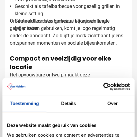
Geschikt als tafelbarbecue voor gezellig grillen in
kleine setting
Omdat relaties deze barbecue bij verschillende
Gemaakt van stevig metaal voor jarenlang
gelegenheden gebruiken, komt je logo regelmatig
grillplezier
onder de aandacht. Zo blijft je merk zichtbaar tijdens
ontspannen momenten en sociale bijeenkomsten.
Compact en veelzijdig voor elke
locatie
Het opvouwbare ontwerp maakt deze
houtskoolbarbecue bijzonder praktisch voor
onderweg. Je klapt de barbecue na gebruik weer in en
bergt hem eenvoudig op in de auto of schuur. Het
Toestemming
Details
Over
formaat is perfect voor kleine gezelschappen en past
op elke picknicktafel of campingtafel. De uitneembare
Houtskoolbarbecue bedrukken met
onderdelen zorgen ervoor dat je de barbecue na elk
Deze website maakt gebruik van cookies
grillmoment snel schoonmaakt. Hierdoor blijft de
logo
barbecue altijd klaar voor de volgende gelegenheid, of
We gebruiken cookies om content en advertenties te
Bij Van Helden Relatiegeschenken bedrukken we deze