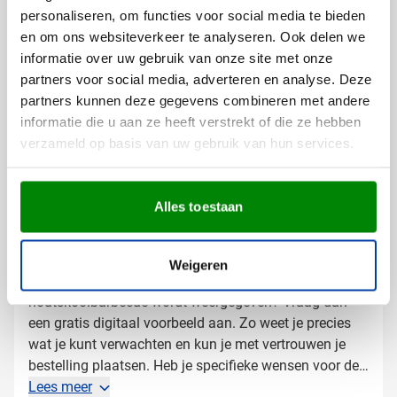
dat nu een zakelijke barbecue is of een informeel
personaliseren, om functies voor social media te bieden
compacte barbecue met je logo voor optimale
samenzijn met collega's.
en om ons websiteverkeer te analyseren. Ook delen we
zichtbaarheid. Je hebt verschillende mogelijkheden
informatie over uw gebruik van onze site met onze
om je merk te laten stralen:
partners voor social media, adverteren en analyse. Deze
Met je bedrijfslogo op de zijkant van de barbecue
partners kunnen deze gegevens combineren met andere
Met een tekst of slogan voor extra herkenbaarheid
informatie die u aan ze heeft verstrekt of die ze hebben
verzameld op basis van uw gebruik van hun services.
De bedrukking op het metalen oppervlak geeft de
barbecue een professionele uitstraling die bestand is
tegen buitengebruik en een blijvende indruk maakt.
Alles toestaan
Gratis digitaal voorbeeld van je
bedrukte barbecue
Weigeren
Wil je vooraf zien hoe je logo op deze
houtskoolbarbecue wordt weergegeven? Vraag dan
een gratis digitaal voorbeeld aan. Zo weet je precies
wat je kunt verwachten en kun je met vertrouwen je
bestelling plaatsen. Heb je specifieke wensen voor de
bedrukking of zoek je advies over de beste plaatsing
Lees meer