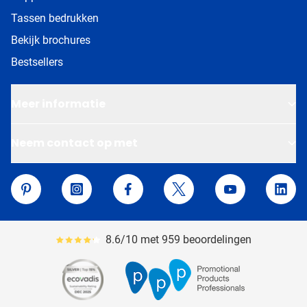
Tassen bedrukken
Bekijk brochures
Bestsellers
Meer informatie
Neem contact op met
Van Helden Relatiegeschenken
Pinterest
Instagram
Facebook
Twitter
YouTube
Linke
8.6/10 met 959 beoordelingen
Gemiddeld reviewpercentage is 86