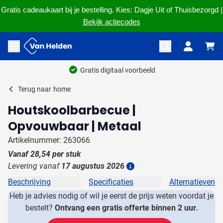
Gratis cadeaukaart bij je bestelling. Kies: Dagje Uit of Thuisbezorgd |
Bekijk actiecodes
Ga naar de inhoud
Menu openen
Gratis digitaal voorbeeld
Terug naar
home
Houtskoolbarbecue |
Opvouwbaar | Metaal
Artikelnummer: 263066
Vanaf
28,54
per stuk
Levering vanaf
17 augustus 2026
Details
Beschrijving
Specificaties
Alternatieven
Heb je advies nodig of wil je eerst de prijs weten voordat je
bestelt?
Ontvang een gratis offerte binnen 2 uur.