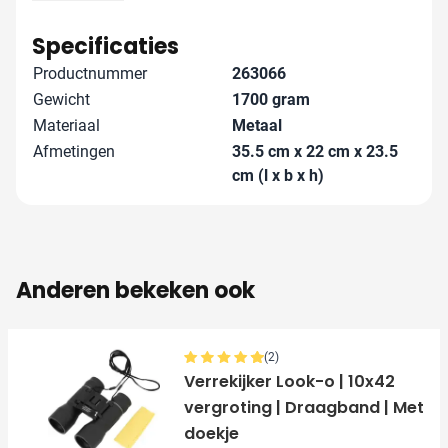
van je logo? Neem gerust contact met ons op, we
denken graag met je mee en zorgen samen voor een
Specificaties
opvallend resultaat dat je relaties waarderen.
Productnummer
263066
Gewicht
1700 gram
Materiaal
Metaal
Afmetingen
35.5 cm x 22 cm x 23.5
cm (l x b x h)
Anderen bekeken ook
(2)
Verrekijker Look-o | 10x42
vergroting | Draagband | Met
doekje