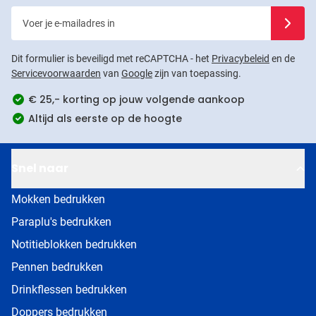
Voer je e-mailadres in
Schrijf j
Dit formulier is beveiligd met reCAPTCHA - het
Privacybeleid
en de
Servicevoorwaarden
van
Google
zijn van toepassing.
€ 25,- korting op jouw volgende aankoop
Altijd als eerste op de hoogte
Snel naar
Mokken bedrukken
Paraplu's bedrukken
Notitieblokken bedrukken
Pennen bedrukken
Drinkflessen bedrukken
Doppers bedrukken